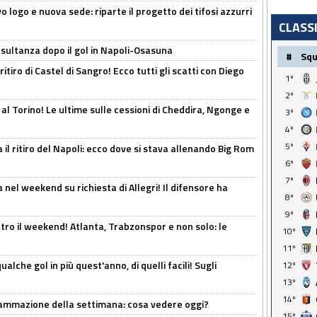
 logo e nuova sede: riparte il progetto dei tifosi azzurri
CLASS
esultanza dopo il gol in Napoli-Osasuna
#
Sq
ritiro di Castel di Sangro! Ecco tutti gli scatti con Diego
1º
2º
 al Torino! Le ultime sulle cessioni di Cheddira, Ngonge e
3º
4º
5º
 il ritiro del Napoli: ecco dove si stava allenando Big Rom
6º
7º
 nel weekend su richiesta di Allegri! Il difensore ha
8º
9º
tro il weekend! Atlanta, Trabzonspor e non solo: le
10º
11º
alche gol in più quest'anno, di quelli facili! Sugli
12º
13º
14º
rammazione della settimana: cosa vedere oggi?
15º