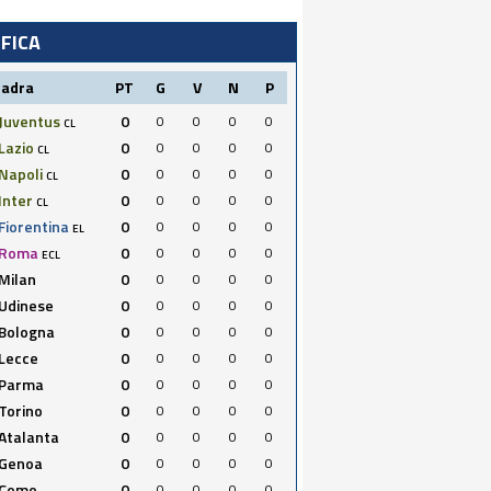
IFICA
uadra
PT
G
V
N
P
Juventus
0
0
0
0
0
CL
Lazio
0
0
0
0
0
CL
Napoli
0
0
0
0
0
CL
Inter
0
0
0
0
0
CL
Fiorentina
0
0
0
0
0
EL
Roma
0
0
0
0
0
ECL
Milan
0
0
0
0
0
Udinese
0
0
0
0
0
Bologna
0
0
0
0
0
Lecce
0
0
0
0
0
Parma
0
0
0
0
0
Torino
0
0
0
0
0
Atalanta
0
0
0
0
0
Genoa
0
0
0
0
0
Como
0
0
0
0
0