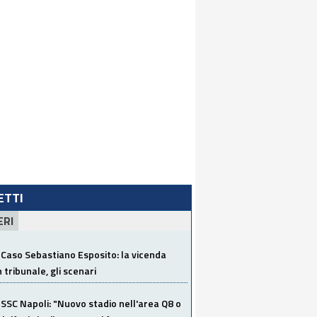
LETTI
ERI
Caso Sebastiano Esposito: la vicenda
n tribunale, gli scenari
SSC Napoli: "Nuovo stadio nell'area Q8 o