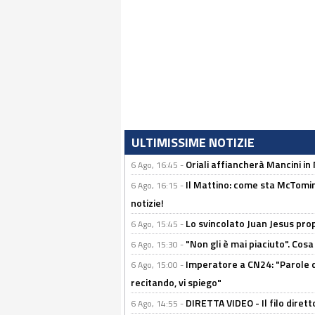
ULTIMISSIME NOTIZIE
Oriali affiancherà Mancini in 
6 Ago, 16:45 -
Il Mattino: come sta McTomi
6 Ago, 16:15 -
notizie!
Lo svincolato Juan Jesus prop
6 Ago, 15:45 -
"Non gli è mai piaciuto". Cosa
6 Ago, 15:30 -
Imperatore a CN24: "Parole d
6 Ago, 15:00 -
recitando, vi spiego"
DIRETTA VIDEO - Il filo dirett
6 Ago, 14:55 -