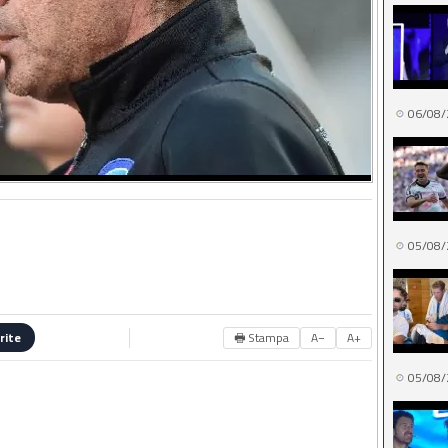
06/08/
05/08/
🖶 Stampa
A−
A+
rite
05/08/