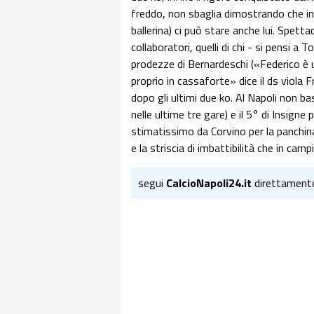
freddo, non sbaglia dimostrando che in 
ballerina) ci può stare anche lui. Spettac
collaboratori, quelli di chi - si pensi a
prodezze di Bernardeschi («Federico è u
proprio in cassaforte» dice il ds viola
dopo gli ultimi due ko. Al Napoli non ba
nelle ultime tre gare) e il 5° di Insigne p
stimatissimo da Corvino per la panchina
e la striscia di imbattibilità che in cam
segui
CalcioNapoli24.it
direttament