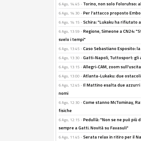
Torino, non solo Foloruhso: a
6 Ago, 14:45 -
Per l'attacco proposto Embolo
6 Ago, 14:30 -
Schira: "Lukaku ha rifiutato 
6 Ago, 14:15 -
Regione, Simeone a CN24: "St
6 Ago, 13:59 -
svelo i tempi"
Caso Sebastiano Esposito: la v
6 Ago, 13:45 -
Gatti-Napoli, Tuttosport: gli
6 Ago, 13:30 -
Allegri-CAM, zoom sull'uscit
6 Ago, 13:15 -
Atlanta-Lukaku: due ostacoli
6 Ago, 13:00 -
Il Mattino esalta due azzurri 
6 Ago, 12:45 -
nomi
Come stanno McTominay, Rafa 
6 Ago, 12:30 -
fisiche
Pedullà: "Non se ne può più de
6 Ago, 12:15 -
sempre a Gatti. Novità su Favasuli"
Serata relax in ritiro per il N
6 Ago, 11:45 -