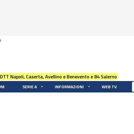
0
 DTT Napoli, Caserta, Avellino e Benevento e 84 Salerno
UM
SERIE A
INFORMAZIONI
WEB TV