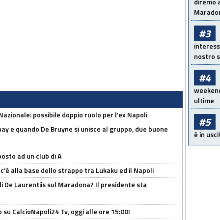
diremo a
Maradon
#3
interess
nostro s
#4
weekend!
ultime
Nazionale: possibile doppio ruolo per l'ex Napoli
#5
nay e quando De Bruyne si unisce al gruppo, due buone
è in usci
osto ad un club di A
 c'è alla base dello strappo tra Lukaku ed il Napoli
i De Laurentiis sul Maradona? Il presidente sta
o su CalcioNapoli24 Tv, oggi alle ore 15:00!