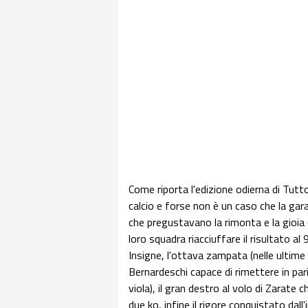
Come riporta l'edizione odierna di Tutto
calcio e forse non è un caso che la gara 
che pregustavano la rimonta e la gioia 
loro squadra riacciuffare il risultato al 
Insigne, l'ottava zampata (nelle ultime 
Bernardeschi capace di rimettere in pari
viola), il gran destro al volo di Zarate c
due ko, infine il rigore conquistato dal