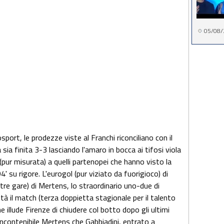
05/08/
sport, le prodezze viste al Franchi riconciliano con il
sia finita 3-3 lasciando l'amaro in bocca ai tifosi viola
(pur misurata) a quelli partenopei che hanno visto la
94' su rigore. L'eurogol (pur viziato da fuorigioco) di
tre gare) di Mertens, lo straordinario uno-due di
tà il match (terza doppietta stagionale per il talento
he illude Firenze di chiudere col botto dopo gli ultimi
l'incontenibile Mertens che Gabbiadini, entrato a