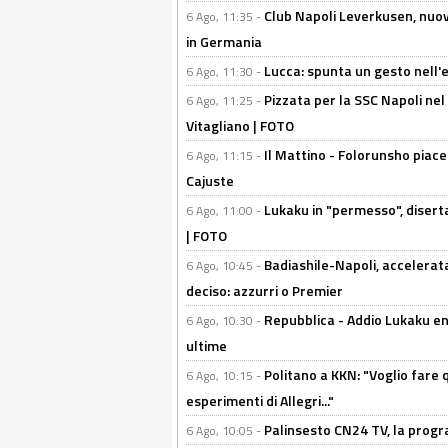
Club Napoli Leverkusen, nuovo
6 Ago, 11:35 -
in Germania
Lucca: spunta un gesto nell'
6 Ago, 11:30 -
Pizzata per la SSC Napoli nel 
6 Ago, 11:25 -
Vitagliano | FOTO
Il Mattino - Folorunsho piace
6 Ago, 11:15 -
Cajuste
Lukaku in "permesso", diserta
6 Ago, 11:00 -
| FOTO
Badiashile-Napoli, accelerata
6 Ago, 10:45 -
deciso: azzurri o Premier
Repubblica - Addio Lukaku en
6 Ago, 10:30 -
ultime
Politano a KKN: "Voglio fare qu
6 Ago, 10:15 -
esperimenti di Allegri..."
Palinsesto CN24 TV, la prog
6 Ago, 10:05 -