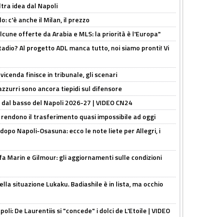
ltra idea dal Napoli
: c'è anche il Milan, il prezzo
alcune offerte da Arabia e MLS: la priorità è l'Europa"
adio? Al progetto ADL manca tutto, noi siamo pronti! Vi
icenda finisce in tribunale, gli scenari
 azzurri sono ancora tiepidi sul difensore
a dal basso del Napoli 2026-27 | VIDEO CN24
 rendono il trasferimento quasi impossibile ad oggi
dopo Napoli-Osasuna: ecco le note liete per Allegri, i
Marin e Gilmour: gli aggiornamenti sulle condizioni
lla situazione Lukaku. Badiashile è in lista, ma occhio
apoli: De Laurentiis si "concede" i dolci de L'Etoile | VIDEO