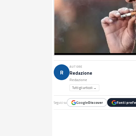
AUTORE
R
Redazione
Redazione
Tutti gli articoli →
Google
Discover
Fonti prefe
Seguici su