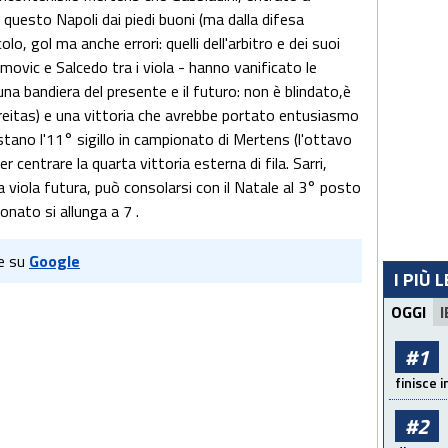
questo Napoli dai piedi buoni (ma dalla difesa
olo, gol ma anche errori: quelli dell'arbitro e dei suoi
 Tomovic e Salcedo tra i viola - hanno vanificato le
na bandiera del presente e il futuro: non è blindato,è
 Freitas) e una vittoria che avrebbe portato entusiasmo
stano l'11° sigillo in campionato di Mertens (l'ottavo
er centrare la quarta vittoria esterna di fila. Sarri,
 viola futura, può consolarsi con il Natale al 3° posto
pionato si allunga a 7 .
e su
Google
I PIÙ 
OGGI
I
#1
finisce i
#2