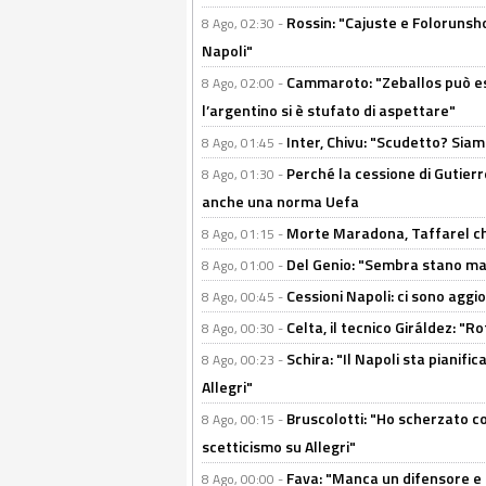
Rossin: "Cajuste e Folorunsh
8 Ago, 02:30 -
Napoli"
Cammaroto: "Zeballos può esse
8 Ago, 02:00 -
l’argentino si è stufato di aspettare"
Inter, Chivu: "Scudetto? Siam
8 Ago, 01:45 -
Perché la cessione di Gutierre
8 Ago, 01:30 -
anche una norma Uefa
Morte Maradona, Taffarel cho
8 Ago, 01:15 -
Del Genio: "Sembra stano ma è 
8 Ago, 01:00 -
Cessioni Napoli: ci sono agg
8 Ago, 00:45 -
Celta, il tecnico Giráldez: "
8 Ago, 00:30 -
Schira: "Il Napoli sta pianifi
8 Ago, 00:23 -
Allegri"
Bruscolotti: "Ho scherzato co
8 Ago, 00:15 -
scetticismo su Allegri"
Fava: "Manca un difensore e u
8 Ago, 00:00 -