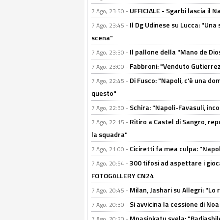
UFFICIALE - Sgarbi lascia il 
7 Ago, 23:50 -
Il Dg Udinese su Lucca: "Una 
7 Ago, 23:45 -
scena"
Il pallone della "Mano de Dio
7 Ago, 23:30 -
Fabbroni: "Venduto Gutierrez
7 Ago, 23:00 -
Di Fusco: "Napoli, c'è una d
7 Ago, 22:45 -
questo"
Schira: "Napoli-Favasuli, in
7 Ago, 22:30 -
Ritiro a Castel di Sangro, re
7 Ago, 22:15 -
la squadra"
Ciciretti fa mea culpa: "Napo
7 Ago, 21:00 -
300 tifosi ad aspettare i gioc
7 Ago, 20:54 -
FOTOGALLERY CN24
Milan, Jashari su Allegri: "L
7 Ago, 20:45 -
Si avvicina la cessione di Noa
7 Ago, 20:30 -
Mpasinkatu svela: "Badiashil
7 Ago, 20:20 -