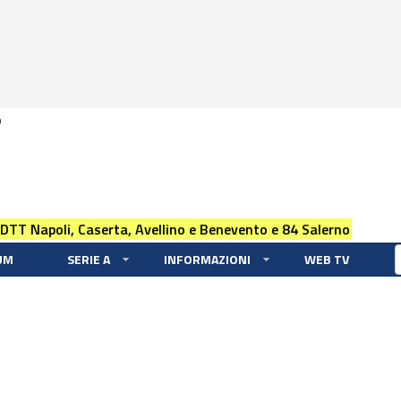
0
 DTT Napoli, Caserta, Avellino e Benevento e 84 Salerno
UM
SERIE A
INFORMAZIONI
WEB TV