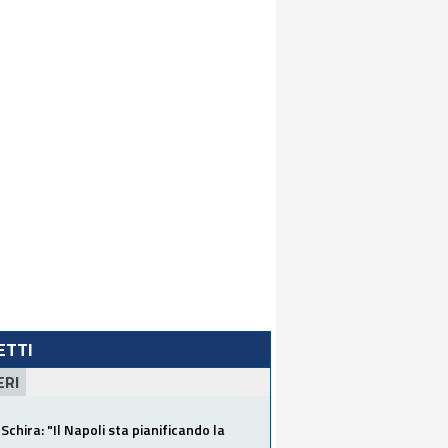
LETTI
ERI
Schira: "Il Napoli sta pianificando la