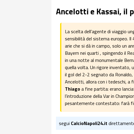
Ancelotti e Kassai, il
La scelta dell’agente di viaggio u
sensibilità del sistema europeo. I
arie che si dà in campo, solo un an
Bayern nei quarti , spingendo il R
in una notte al monumentale Bern
quella volta. Un rigore inventato, u
il gol del 2-2 segnato da Ronaldo, i
Ancelotti, allora con i tedeschi, a
Thiago
a fine partita: erano lanci
l’introduzione della Var in Champion
pesantemente contestato: farà fin
segui
CalcioNapoli24.it
direttament