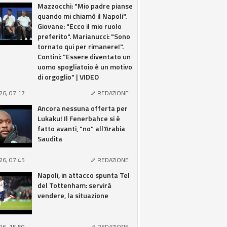
Mazzocchi: "Mio padre pianse
quando mi chiamò il Napoli".
Giovane: "Ecco il mio ruolo
preferito". Marianucci: "Sono
tornato qui per rimanere!".
Contini: "Essere diventato un
uomo spogliatoio è un motivo
di orgoglio" | VIDEO
26, 07:17
REDAZIONE
Ancora nessuna offerta per
Lukaku! Il Fenerbahce si è
fatto avanti, "no" all'Arabia
Saudita
26, 07:45
REDAZIONE
Napoli, in attacco spunta Tel
del Tottenham: servirà
vendere, la situazione
26, 15:59
REDAZIONE