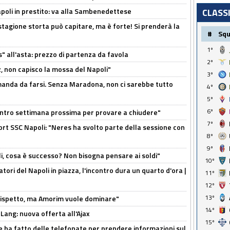
CLASS
Napoli in prestito: va alla Sambenedettese
stagione storta può capitare, ma è forte! Si prenderà la
#
Sq
1º
s" all'asta: prezzo di partenza da favola
2º
, non capisco la mossa del Napoli"
3º
omanda da farsi. Senza Maradona, non ci sarebbe tutto
4º
5º
6º
contro settimana prossima per provare a chiudere"
7º
port SSC Napoli: "Neres ha svolto parte della sessione con
8º
9º
li, cosa è successo? Non bisogna pensare ai soldi"
10º
atori del Napoli in piazza, l'incontro dura un quarto d'ora |
11º
12º
13º
o rispetto, ma Amorim vuole dominare"
14º
 Lang: nuova offerta all'Ajax
15º
e ha fatto delle telefonate per prendere informazioni sul