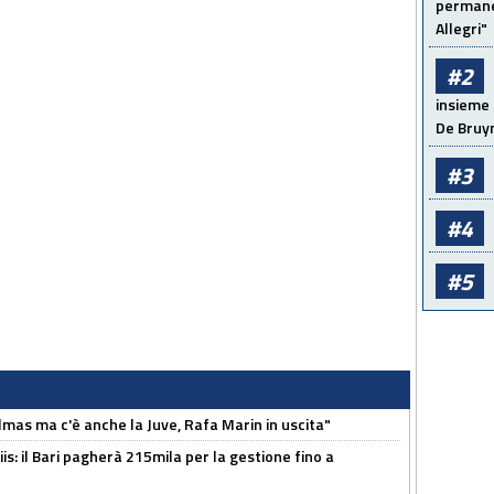
permanen
Allegri"
#2
insieme 
De Bruy
#3
#4
#5
as ma c'è anche la Juve, Rafa Marin in uscita"
: il Bari pagherà 215mila per la gestione fino a