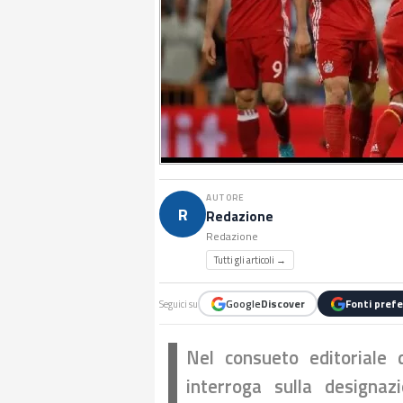
AUTORE
R
Redazione
Redazione
Tutti gli articoli →
Google
Discover
Fonti prefe
Seguici su
Nel consueto editoriale 
interroga sulla designazi