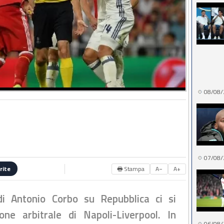
08/08/
07/08/
🖶 Stampa
A−
A+
rite
di Antonio Corbo su Repubblica ci si
one arbitrale di Napoli-Liverpool. In
06/08/