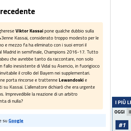
 precedente
ngherese
Viktor Kassai
pone qualche dubbio sulla
l 43enne Kassai, considerato troppo modesto per le
no e mezzo fa ha eliminato con i suoi errori il
eal Madrid in semifinale, Champions 2016-17. Tutto
abeu che avrebbe tanto da raccontare, non solo
n fallo inesistente di Vidal su Asencio, in fuorigioco
nvitabile il crollo del Bayern nei supplementari.
 fine porta rincorse e trattenne
Lewandoski
e
ati su Kassai. L’allenatore dichiarò che era urgente
s. Imprevedibile la reazione di un arbitro
ta di nulla?
I PIÙ 
OGGI
I
e su
Google
#1