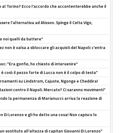
o al Torino? Ecco l'accordo che accontenterebbe anche il
re l’alternativa ad Alisson. Spinge il Celta Vigo,
o noi quelli da battere"
z non è valsa a sbloccare gli acquisti del Napoli: c'entra
c: "Era gonfio, ho chiesto di intervenire"
così: il pezzo forte di Lucca non è il colpo di testa"
iornamenti su Lindstrom, Cajuste, Ngonge e Cheddira!
Rotazioni contro il Napoli. Mercato? Ci saranno movimenti"
cando la permanenza di Marianucci: arriva la reazione di
n Di Lorenzo e gli ho detto una cosa! Non capisco lo
n sostituto all’altezza di capitan Giovanni Di Lorenzo"