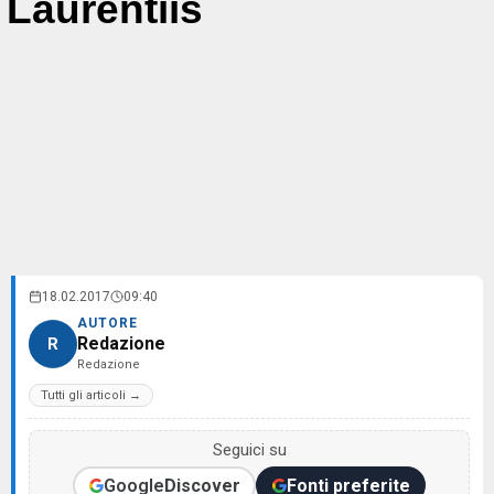
Laurentiis
18.02.2017
09:40
AUTORE
Redazione
R
Redazione
Tutti gli articoli →
Seguici su
Google
Discover
Fonti preferite