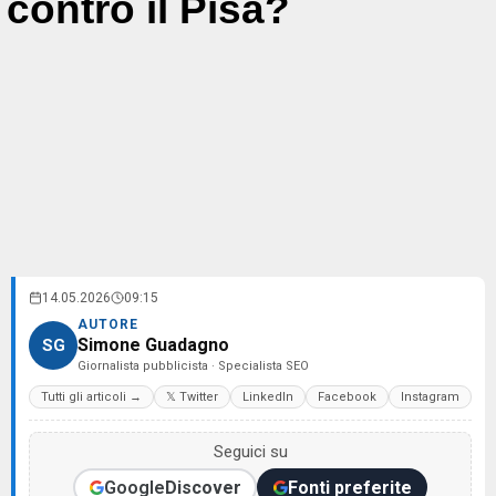
contro il Pisa?
14.05.2026
09:15
AUTORE
Simone Guadagno
SG
Giornalista pubblicista · Specialista SEO
Tutti gli articoli →
𝕏 Twitter
LinkedIn
Facebook
Instagram
Seguici su
Google
Discover
Fonti preferite