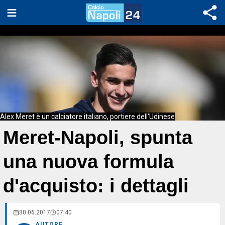
Alex Meret è un calciatore italiano, portiere dell'Udinese
Meret-Napoli, spunta
una nuova formula
d'acquisto: i dettagli
30.06.2017
07:40
AUTORE