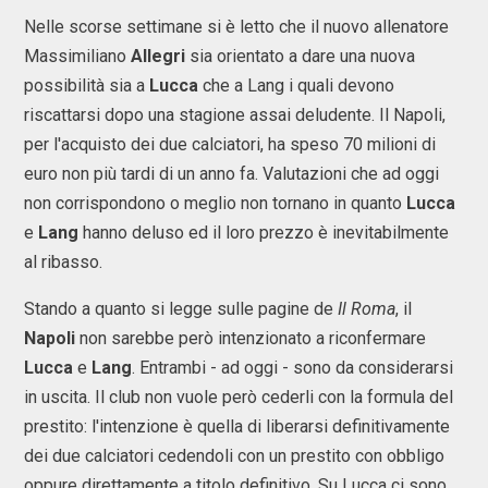
Nelle scorse settimane si è letto che il nuovo allenatore
Massimiliano
Allegri
sia orientato a dare una nuova
possibilità sia a
Lucca
che a Lang i quali devono
riscattarsi dopo una stagione assai deludente. Il Napoli,
per l'acquisto dei due calciatori, ha speso 70 milioni di
euro non più tardi di un anno fa. Valutazioni che ad oggi
non corrispondono o meglio non tornano in quanto
Lucca
e
Lang
hanno deluso ed il loro prezzo è inevitabilmente
al ribasso.
Stando a quanto si legge sulle pagine de
Il Roma
, il
Napoli
non sarebbe però intenzionato a riconfermare
Lucca
e
Lang
. Entrambi - ad oggi - sono da considerarsi
in uscita. Il club non vuole però cederli con la formula del
prestito: l'intenzione è quella di liberarsi definitivamente
dei due calciatori cedendoli con un prestito con obbligo
oppure direttamente a titolo definitivo. Su Lucca ci sono