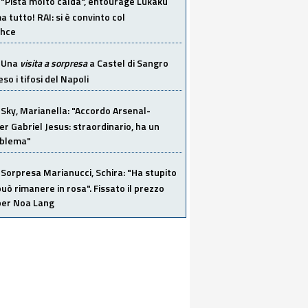
"Pista molto calda", entourage Lukaku
 tutto! RAI: si è convinto col
ahce
Una
visita a sorpresa
a Castel di Sangro
so i tifosi del Napoli
Sky, Marianella: "Accordo Arsenal-
er Gabriel Jesus: straordinario, ha un
oblema"
Sorpresa Marianucci, Schira: "Ha stupito
 può rimanere in rosa". Fissato il prezzo
 per Noa Lang