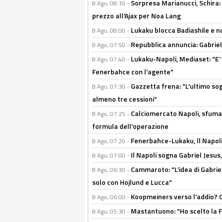
Sorpresa Marianucci, Schira: "
8 Ago, 08:10 -
prezzo all'Ajax per Noa Lang
Lukaku blocca Badiashile e no
8 Ago, 08:00 -
Repubblica annuncia: Gabriel 
8 Ago, 07:50 -
Lukaku-Napoli, Mediaset: "E' f
8 Ago, 07:40 -
Fenerbahce con l'agente"
Gazzetta frena: "L'ultimo sog
8 Ago, 07:30 -
almeno tre cessioni"
Calciomercato Napoli, sfuma 
8 Ago, 07:25 -
formula dell'operazione
Fenerbahce-Lukaku, ll Napoli 
8 Ago, 07:20 -
Il Napoli sogna Gabriel Jesu
8 Ago, 07:00 -
Cammaroto: "L’idea di Gabrie
8 Ago, 06:30 -
solo con Hojlund e Lucca"
Koopmeiners verso l'addio? C'è
8 Ago, 06:00 -
Mastantuono: "Ho scelto la Fi
8 Ago, 05:30 -