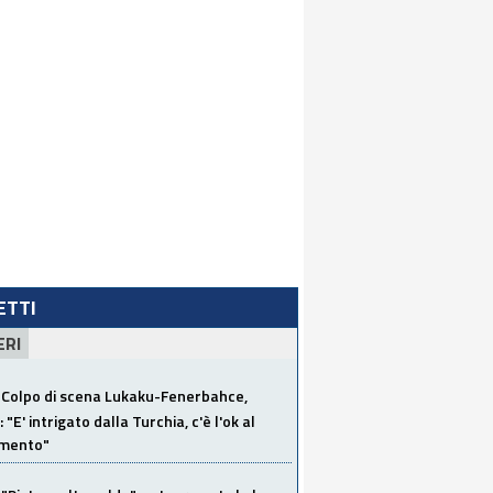
LETTI
ERI
Colpo di scena Lukaku-Fenerbahce,
"E' intrigato dalla Turchia, c'è l'ok al
imento"