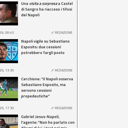
Una
visita a sorpresa
a Castel
di Sangro ha riacceso i tifosi
del Napoli
26, 08:45
REDAZIONE
Napoli vigile su Sebastiano
Esposito: due cessioni
potrebbero fargli posto
26, 13:30
REDAZIONE
Cerchione: "Il Napoli osserva
Sebastiano Esposito, ma
servono cessioni
propedeutiche"
26, 17:30
REDAZIONE
Gabriel Jesus-Napoli,
l'agente: "Non ho parlato con
Allegri di lui, i "se" nel mio