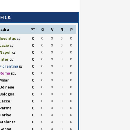
IFICA
uadra
PT
G
V
N
P
Juventus
0
0
0
0
0
CL
Lazio
0
0
0
0
0
CL
Napoli
0
0
0
0
0
CL
Inter
0
0
0
0
0
CL
Fiorentina
0
0
0
0
0
EL
Roma
0
0
0
0
0
ECL
Milan
0
0
0
0
0
Udinese
0
0
0
0
0
Bologna
0
0
0
0
0
Lecce
0
0
0
0
0
Parma
0
0
0
0
0
Torino
0
0
0
0
0
Atalanta
0
0
0
0
0
Genoa
0
0
0
0
0