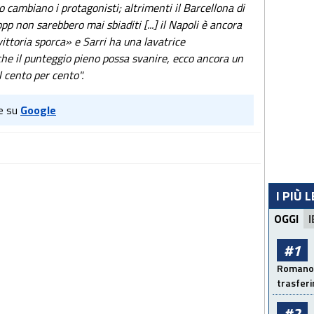
 cambiano i protagonisti; altrimenti il Barcellona di
p non sarebbero mai sbiaditi [...] il Napoli è ancora
«vittoria sporca» e Sarri ha una lavatrice
che il punteggio pieno possa svanire, ecco ancora un
l cento per cento".
e su
Google
I PIÙ 
OGGI
I
#1
Romano: 
trasfer
#2