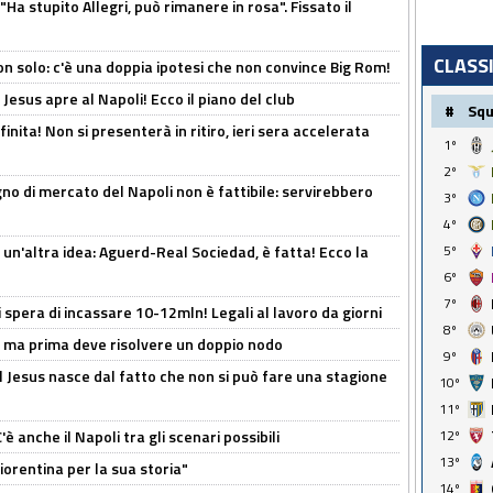
Ha stupito Allegri, può rimanere in rosa". Fissato il
CLASS
n solo: c'è una doppia ipotesi che non convince Big Rom!
Jesus apre al Napoli! Ecco il piano del club
#
Sq
inita! Non si presenterà in ritiro, ieri sera accelerata
1º
2º
no di mercato del Napoli non è fattibile: servirebbero
3º
4º
un'altra idea: Aguerd-Real Sociedad, è fatta! Ecco la
5º
6º
7º
spera di incassare 10-12mln! Legali al lavoro da giorni
8º
s, ma prima deve risolvere un doppio nodo
9º
l Jesus nasce dal fatto che non si può fare una stagione
10º
11º
 anche il Napoli tra gli scenari possibili
12º
13º
orentina per la sua storia"
14º