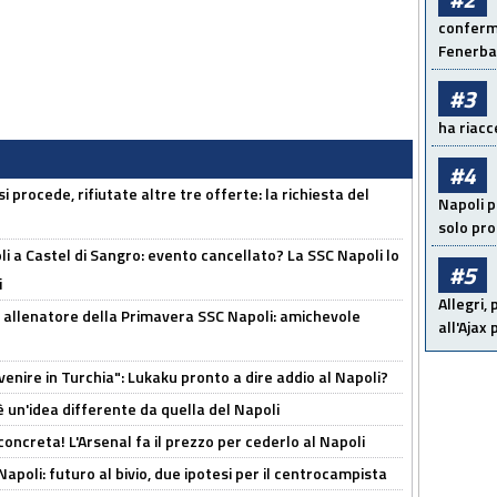
conferma
Fenerb
#3
ha riacce
#4
 procede, rifiutate altre tre offerte: la richiesta del
Napoli p
solo pr
 a Castel di Sangro: evento cancellato? La SSC Napoli lo
#5
i
Allegri,
 allenatore della Primavera SSC Napoli: amichevole
all'Ajax
venire in Turchia": Lukaku pronto a dire addio al Napoli?
'è un'idea differente da quella del Napoli
oncreta! L'Arsenal fa il prezzo per cederlo al Napoli
Napoli: futuro al bivio, due ipotesi per il centrocampista