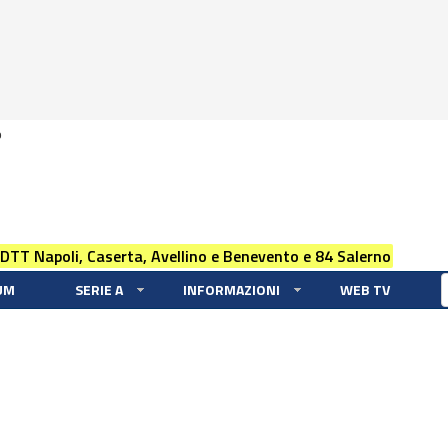
0
 DTT Napoli, Caserta, Avellino e Benevento e 84 Salerno
UM
SERIE A
INFORMAZIONI
WEB TV