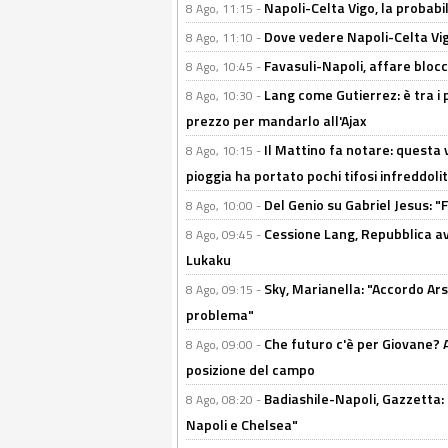
Napoli-Celta Vigo, la probabi
8 Ago, 11:15 -
Dove vedere Napoli-Celta Vig
8 Ago, 11:10 -
Favasuli-Napoli, affare bloc
8 Ago, 10:45 -
Lang come Gutierrez: è tra i p
8 Ago, 10:30 -
prezzo per mandarlo all'Ajax
Il Mattino fa notare: questa v
8 Ago, 10:15 -
pioggia ha portato pochi tifosi infreddolit
Del Genio su Gabriel Jesus: "F
8 Ago, 10:00 -
Cessione Lang, Repubblica avv
8 Ago, 09:45 -
Lukaku
Sky, Marianella: "Accordo Ars
8 Ago, 09:15 -
problema"
Che futuro c'è per Giovane? Al
8 Ago, 09:00 -
posizione del campo
Badiashile-Napoli, Gazzetta: 
8 Ago, 08:20 -
Napoli e Chelsea"