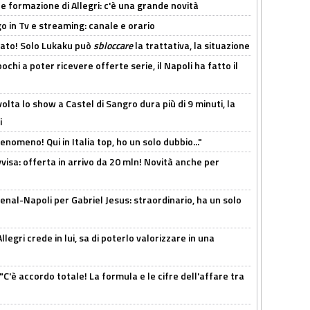
le formazione di Allegri: c'è una grande novità
o in Tv e streaming: canale e orario
cato! Solo Lukaku può
sbloccare
la trattativa, la situazione
ochi a poter ricevere offerte serie, il Napoli ha fatto il
olta lo show a Castel di Sangro dura più di 9 minuti, la
i
enomeno! Qui in Italia top, ho un solo dubbio..."
isa: offerta in arrivo da 20 mln! Novità anche per
enal-Napoli per Gabriel Jesus: straordinario, ha un solo
legri crede in lui, sa di poterlo valorizzare in una
"C'è accordo totale! La formula e le cifre dell'affare tra