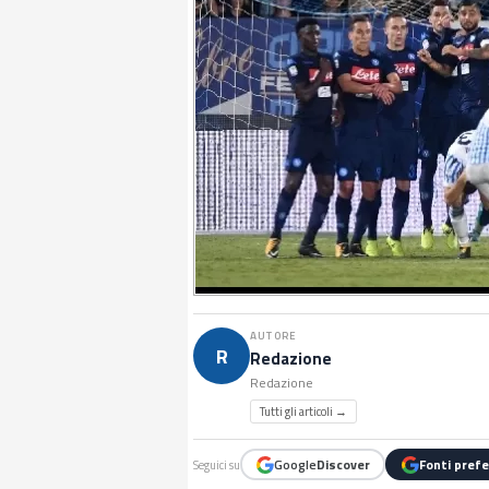
AUTORE
R
Redazione
Redazione
Tutti gli articoli →
Google
Discover
Fonti prefe
Seguici su