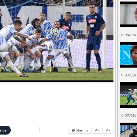
08/08/
07/08/
07/08/
🖶 Stampa
A−
A+
rite