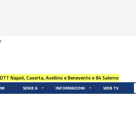
0
 DTT Napoli, Caserta, Avellino e Benevento e 84 Salerno
UM
SERIE A
INFORMAZIONI
WEB TV