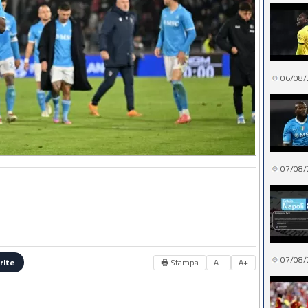
06/08/
07/08/
07/08/
🖶 Stampa
A−
A+
rite