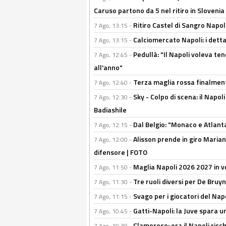
Caruso partono da 5 nel ritiro in Slovenia
Ritiro Castel di Sangro Napoli
7 Ago, 13:15 -
Calciomercato Napoli: i detta
7 Ago, 13:15 -
Pedullà: "Il Napoli voleva te
7 Ago, 12:45 -
all'anno"
Terza maglia rossa finalment
7 Ago, 12:40 -
Sky - Colpo di scena: il Napo
7 Ago, 12:30 -
Badiashile
Dal Belgio: "Monaco e Atlant
7 Ago, 12:15 -
Alisson prende in giro Marianu
7 Ago, 12:00 -
difensore | FOTO
Maglia Napoli 2026 2027 in ve
7 Ago, 11:50 -
Tre ruoli diversi per De Bru
7 Ago, 11:30 -
Svago per i giocatori del Nap
7 Ago, 11:15 -
Gatti-Napoli: la Juve spara 
7 Ago, 10:45 -
Clamoroso: ora il Napoli risch
7 Ago, 10:30 -