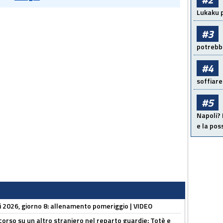
Lukaku p
#3
potrebbe
#4
soffiare
#5
Napoli? 
e la pos
li 2026, giorno 8: allenamento pomeriggio | VIDEO
 corso su un altro straniero nel reparto guardie: Totè e