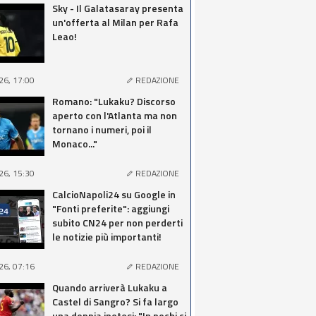
Sky - Il Galatasaray presenta
un'offerta al Milan per Rafa
Leao!
26, 17:00
REDAZIONE
Romano: "Lukaku? Discorso
aperto con l'Atlanta ma non
tornano i numeri, poi il
Monaco..."
26, 15:30
REDAZIONE
CalcioNapoli24 su Google in
"Fonti preferite": aggiungi
subito CN24 per non perderti
le notizie più importanti!
26, 07:16
REDAZIONE
Quando arriverà Lukaku a
Castel di Sangro? Si fa largo
una doppia ipotesi: "In pochi ci