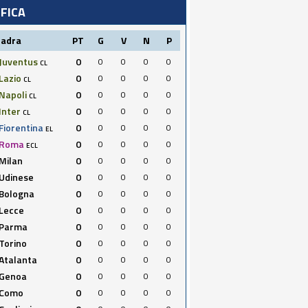
IFICA
uadra
PT
G
V
N
P
Juventus
0
0
0
0
0
CL
Lazio
0
0
0
0
0
CL
Napoli
0
0
0
0
0
CL
Inter
0
0
0
0
0
CL
Fiorentina
0
0
0
0
0
EL
Roma
0
0
0
0
0
ECL
Milan
0
0
0
0
0
Udinese
0
0
0
0
0
Bologna
0
0
0
0
0
Lecce
0
0
0
0
0
Parma
0
0
0
0
0
Torino
0
0
0
0
0
Atalanta
0
0
0
0
0
Genoa
0
0
0
0
0
Como
0
0
0
0
0