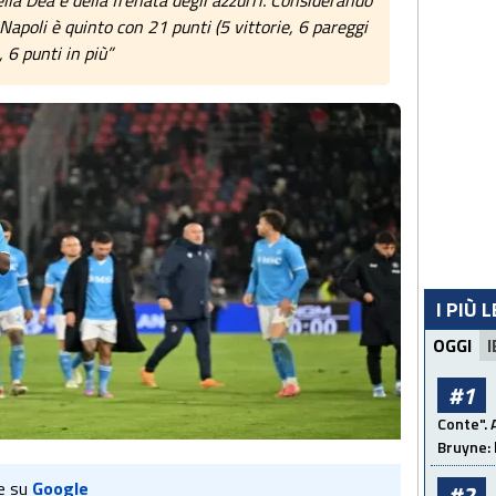
ella Dea e della frenata degli azzurri. Considerando
l Napoli è quinto con 21 punti (5 vittorie, 6 pareggi
e, 6 punti in più”
I PIÙ 
OGGI
I
#1
Conte". 
Bruyne: 
e su
Google
#2