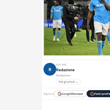
AUTORE
R
Redazione
Redazione
Tutti gli articoli →
Google
Discover
Fonti prefe
Seguici su