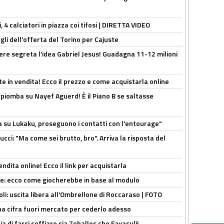
, 4 calciatori in piazza coi tifosi | DIRETTA VIDEO
gli dell'offerta del Torino per Cajuste
nere segreta l'idea Gabriel Jesus! Guadagna 11-12 milioni
e in vendita! Ecco il prezzo e come acquistarla online
li piomba su Nayef Aguerd! È il Piano B se saltasse
a su Lukaku, proseguono i contatti con l'entourage"
cci: "Ma come sei brutto, bro". Arriva la risposta del
ndita online! Ecco il link per acquistarla
yne: ecco come giocherebbe in base al modulo
oli: uscita libera all'Ombrellone di Roccaraso | FOTO
una cifra fuori mercato per cederlo adesso
ia di farsi soffiare sia Zeballos che Favasuli!