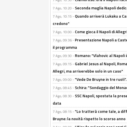
Seconda maglia Napoli dedica
7 Ago, 10:20 -
Quando arriverà Lukaku a Cast
7 Ago, 10:15 -
credono"
Come gioca il Napoli di Alleg
7 Ago, 10:00 -
Presentazione Napoli a Castel
7 Ago, 09:36 -
il programma
Romano: "Vlahovic al Napoli 
7 Ago, 09:30 -
Gabriel Jesus al Napoli, Rom
7 Ago, 09:15 -
Allegri, ma arriverebbe solo in un caso"
"Vede De Bruyne in tre ruoli".
7 Ago, 09:00 -
Schira: "Sondaggio del Monac
7 Ago, 08:45 -
SSC Napoli, spostata la pres
7 Ago, 08:30 -
data
"Lo tratterà come tale, a dif
7 Ago, 08:15 -
Bruyne: la novità rispetto lo scorso anno
L'Ajax fa sul serio per Lang! C