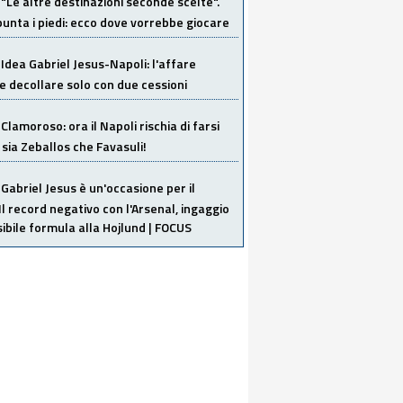
"Le altre destinazioni seconde scelte".
unta i piedi: ecco dove vorrebbe giocare
Idea Gabriel Jesus-Napoli: l'affare
 decollare solo con due cessioni
Clamoroso: ora il Napoli rischia di farsi
 sia Zeballos che Favasuli!
Gabriel Jesus è un'occasione per il
Il record negativo con l'Arsenal, ingaggio
sibile formula alla Hojlund | FOCUS