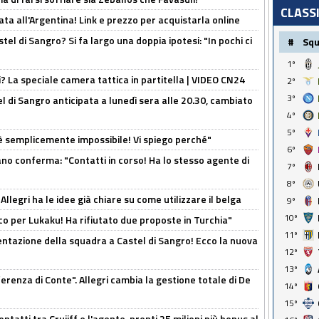
CLASS
ta all'Argentina! Link e prezzo per acquistarla online
el di Sangro? Si fa largo una doppia ipotesi: "In pochi ci
#
Sq
1º
ri? La speciale camera tattica in partitella | VIDEO CN24
2º
3º
 di Sangro anticipata a lunedì sera alle 20.30, cambiato
4º
5º
è semplicemente impossibile! Vi spiego perché"
6º
ano conferma: "Contatti in corso! Ha lo stesso agente di
7º
8º
 Allegri ha le idee già chiare su come utilizzare il belga
9º
10º
o per Lukaku! Ha rifiutato due proposte in Turchia"
11º
entazione della squadra a Castel di Sangro! Ecco la nuova
12º
13º
ferenza di Conte". Allegri cambia la gestione totale di De
14º
15º
ontatti tra Cruijff e l'agente, pronti 25 milioni più bonus al