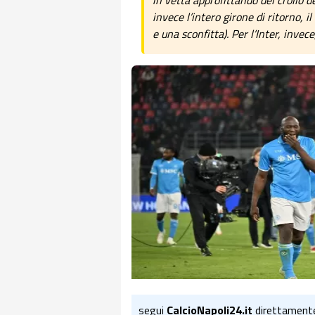
in vetta approfittando del crollo d
invece l’intero girone di ritorno, i
e una sconfitta). Per l’Inter, invec
segui
CalcioNapoli24.it
direttament