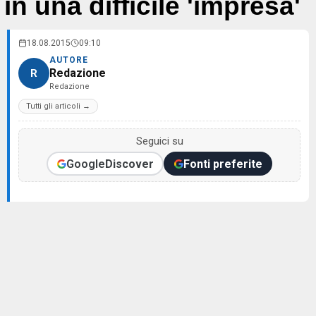
in una difficile 'impresa'
18.08.2015
09:10
AUTORE
Redazione
R
Redazione
Tutti gli articoli →
Seguici su
Google
Discover
Fonti preferite