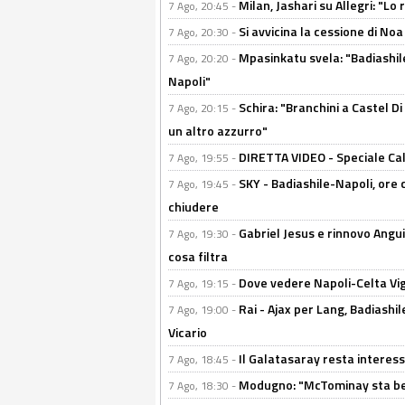
Milan, Jashari su Allegri: "L
7 Ago, 20:45 -
Si avvicina la cessione di Noa
7 Ago, 20:30 -
Mpasinkatu svela: "Badiashil
7 Ago, 20:20 -
Napoli"
Schira: "Branchini a Castel Di
7 Ago, 20:15 -
un altro azzurro"
DIRETTA VIDEO - Speciale Cal
7 Ago, 19:55 -
SKY - Badiashile-Napoli, ore 
7 Ago, 19:45 -
chiudere
Gabriel Jesus e rinnovo Angui
7 Ago, 19:30 -
cosa filtra
Dove vedere Napoli-Celta Vig
7 Ago, 19:15 -
Rai - Ajax per Lang, Badiashil
7 Ago, 19:00 -
Vicario
Il Galatasaray resta interes
7 Ago, 18:45 -
Modugno: "McTominay sta ben
7 Ago, 18:30 -