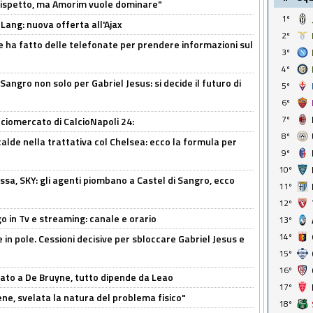
o rispetto, ma Amorim vuole dominare"
1º
 Lang: nuova offerta all'Ajax
2º
e ha fatto delle telefonate per prendere informazioni sul
3º
4º
 Sangro non solo per Gabriel Jesus: si decide il futuro di
5º
6º
7º
ciomercato di CalcioNapoli 24:
8º
calde nella trattativa col Chelsea: ecco la formula per
9º
10º
ssa, SKY: gli agenti piombano a Castel di Sangro, ecco
11º
12º
o in Tv e streaming: canale e orario
13º
14º
e in pole. Cessioni decisive per sbloccare Gabriel Jesus e
15º
16º
sato a De Bruyne, tutto dipende da Leao
17º
e, svelata la natura del problema fisico"
18º