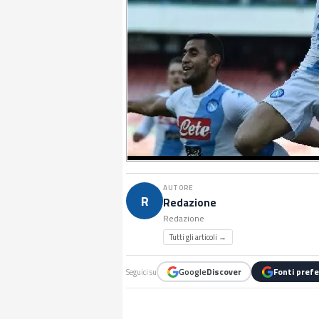
AUTORE
R
Redazione
Redazione
Tutti gli articoli →
Google
Discover
Fonti prefe
Seguici su