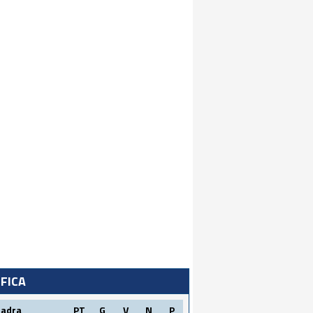
IFICA
uadra
PT
G
V
N
P