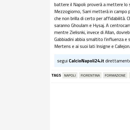
battere il Napoli: proverà a mettere lo 
Mezzogiorno, Sarri metterà in campo pi
che non brilla di certo per affidabilità. C
saranno Ghoulam e Hysaj. A centrocampo
mentre Zielisnki, invece di Allan, dov
Gabbiadini abbia smaltito l’influenza e
Mertens e ai suoi lati Insigne e Callejon
segui
CalcioNapoli24.it
direttament
TAGS
NAPOLI
FIORENTINA
FORMAZIONE