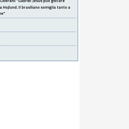
Liverani: "Gabriel Jesus può giocare
a Hojlund. Il brasiliano somiglia tanto a
ne"