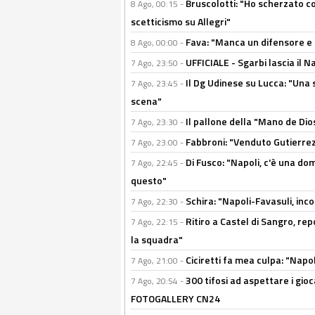
Bruscolotti: "Ho scherzato co
8 Ago, 00:15 -
scetticismo su Allegri"
Fava: "Manca un difensore e u
8 Ago, 00:00 -
UFFICIALE - Sgarbi lascia il 
7 Ago, 23:50 -
Il Dg Udinese su Lucca: "Una 
7 Ago, 23:45 -
scena"
Il pallone della "Mano de Dio
7 Ago, 23:30 -
Fabbroni: "Venduto Gutierrez
7 Ago, 23:00 -
Di Fusco: "Napoli, c'è una d
7 Ago, 22:45 -
questo"
Schira: "Napoli-Favasuli, in
7 Ago, 22:30 -
Ritiro a Castel di Sangro, re
7 Ago, 22:15 -
la squadra"
Ciciretti fa mea culpa: "Napo
7 Ago, 21:00 -
300 tifosi ad aspettare i gioc
7 Ago, 20:54 -
FOTOGALLERY CN24