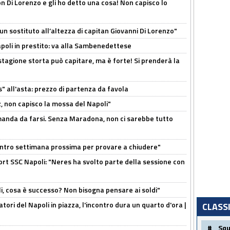
n Di Lorenzo e gli ho detto una cosa! Non capisco lo
n sostituto all’altezza di capitan Giovanni Di Lorenzo"
Napoli in prestito: va alla Sambenedettese
stagione storta può capitare, ma è forte! Si prenderà la
s" all'asta: prezzo di partenza da favola
, non capisco la mossa del Napoli"
omanda da farsi. Senza Maradona, non ci sarebbe tutto
contro settimana prossima per provare a chiudere"
port SSC Napoli: "Neres ha svolto parte della sessione con
li, cosa è successo? Non bisogna pensare ai soldi"
atori del Napoli in piazza, l'incontro dura un quarto d'ora |
CLASS
#
Sq