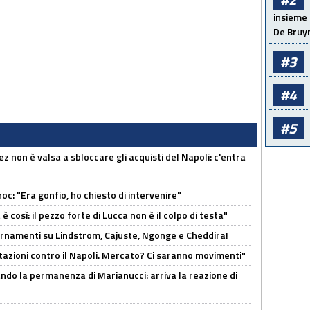
insieme 
De Bruy
#3
#4
#5
z non è valsa a sbloccare gli acquisti del Napoli: c'entra
c: "Era gonfio, ho chiesto di intervenire"
così: il pezzo forte di Lucca non è il colpo di testa"
iornamenti su Lindstrom, Cajuste, Ngonge e Cheddira!
Rotazioni contro il Napoli. Mercato? Ci saranno movimenti"
cando la permanenza di Marianucci: arriva la reazione di