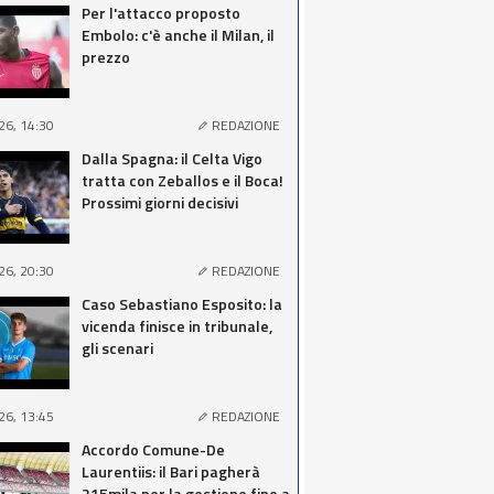
Per l'attacco proposto
Embolo: c'è anche il Milan, il
prezzo
26, 14:30
REDAZIONE
Dalla Spagna: il Celta Vigo
tratta con Zeballos e il Boca!
Prossimi giorni decisivi
26, 20:30
REDAZIONE
Caso Sebastiano Esposito: la
vicenda finisce in tribunale,
gli scenari
26, 13:45
REDAZIONE
Accordo Comune-De
Laurentiis: il Bari pagherà
215mila per la gestione fino a