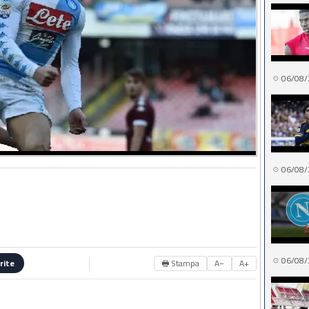
06/08/
06/08/
06/08/
🖶 Stampa
A−
A+
rite