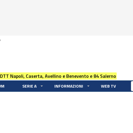
0
 DTT Napoli, Caserta, Avellino e Benevento e 84 Salerno
UM
SERIE A
INFORMAZIONI
WEB TV