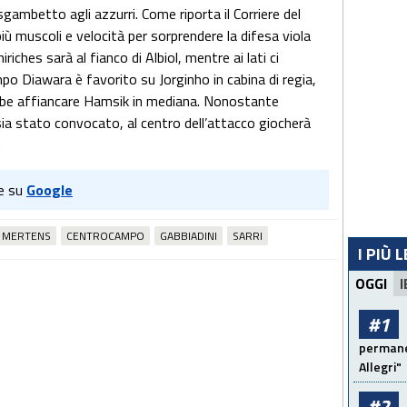
sgambetto agli azzurri. Come riporta il Corriere del
ù muscoli e velocità per sorprendere la difesa viola
hiriches sarà al fianco di Albiol, mentre ai lati ci
 Diawara è favorito su Jorginho in cabina di regia,
rebbe affiancare Hamsik in mediana. Nonostante
 sia stato convocato, al centro dell’attacco giocherà
.
e su
Google
MERTENS
CENTROCAMPO
GABBIADINI
SARRI
I PIÙ 
OGGI
I
#1
permanen
Allegri"
#2