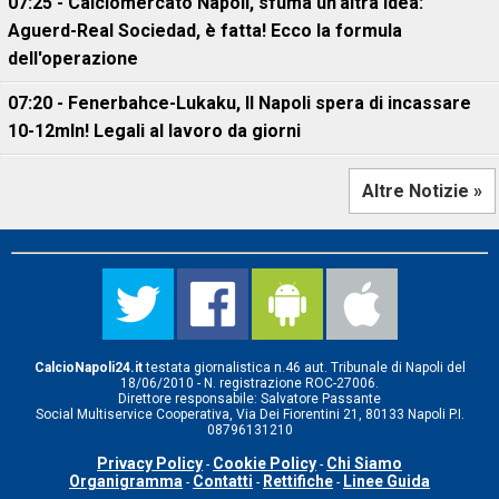
07:25 - Calciomercato Napoli, sfuma un'altra idea:
Aguerd-Real Sociedad, è fatta! Ecco la formula
dell'operazione
07:20 - Fenerbahce-Lukaku, ll Napoli spera di incassare
10-12mln! Legali al lavoro da giorni
Altre Notizie »
CalcioNapoli24.it
testata giornalistica n.46 aut. Tribunale di Napoli del
18/06/2010 - N. registrazione ROC-27006.
Direttore responsabile: Salvatore Passante
Social Multiservice Cooperativa, Via Dei Fiorentini 21, 80133 Napoli P.I.
08796131210
Privacy Policy
Cookie Policy
Chi Siamo
-
-
Organigramma
Contatti
Rettifiche
Linee Guida
-
-
-