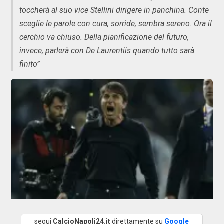
toccherà al suo vice Stellini dirigere in panchina. Conte
sceglie le parole con cura, sorride, sembra sereno. Ora il
cerchio va chiuso. Della pianificazione del futuro,
invece, parlerà con De Laurentiis quando tutto sarà
finito”
segui
CalcioNapoli24.it
direttamente su
Google