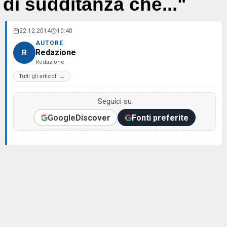
di sudditanza che..."
22.12.2014
10:40
AUTORE
Redazione
R
Redazione
Tutti gli articoli →
Seguici su
Google
Discover
Fonti preferite