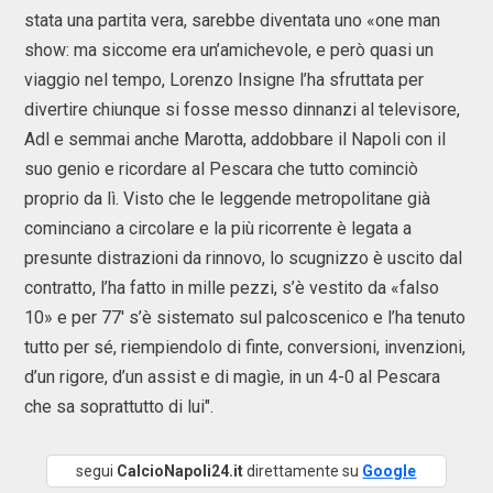
stata una partita vera, sarebbe diventata uno «one man
show: ma siccome era un’amichevole, e però quasi un
viaggio nel tempo, Lorenzo Insigne l’ha sfruttata per
divertire chiunque si fosse messo dinnanzi al televisore,
Adl e semmai anche Marotta, addobbare il Napoli con il
suo genio e ricordare al Pescara che tutto cominciò
proprio da lì. Visto che le leggende metropolitane già
cominciano a circolare e la più ricorrente è legata a
presunte distrazioni da rinnovo, lo scugnizzo è uscito dal
contratto, l’ha fatto in mille pezzi, s’è vestito da «falso
10» e per 77' s’è sistemato sul palcoscenico e l’ha tenuto
tutto per sé, riempiendolo di finte, conversioni, invenzioni,
d’un rigore, d’un assist e di magìe, in un 4-0 al Pescara
che sa soprattutto di lui".
segui
CalcioNapoli24.it
direttamente su
Google