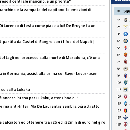
reso il centrale mancino, è un priorità"
 panchina e la zampata del capitano: le emozioni di
#
Sq
1º
Di Lorenzo di testa come piace a lui! De Bruyne fa un
2º
3º
4º
t-partita da Castel di Sangro con i tifosi del Napoli |
5º
6º
ettagli nel processo sulla morte di Maradona, c'è una
7º
8º
a in Germania, assist alla prima col Bayer Leverkusen |
9º
10º
B se salta Lukaku
11º
12º
'è ancora intesa per Lukaku, attenzione a..."
13º
a prima anti-Inter! Ma De Laurentiis sembra più attratto
14º
15º
 calciatori ed ottenere tra i 25 ed i 32mln di euro nel giro
16º