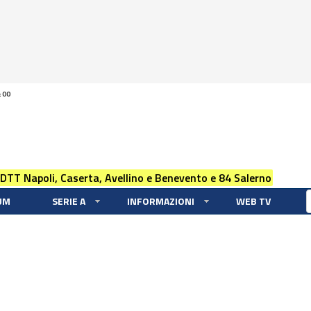
:00
 DTT Napoli, Caserta, Avellino e Benevento e 84 Salerno
UM
SERIE A
INFORMAZIONI
WEB TV