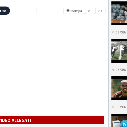
🖶 Stampa
A−
A+
rite
07/08/
08/08/
08/08/
VIDEO ALLEGATI