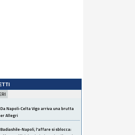
LETTI
ERI
Da Napoli-Celta Vigo arriva una brutta
per Allegri
Badiashile-Napoli, l'affare si sblocca: