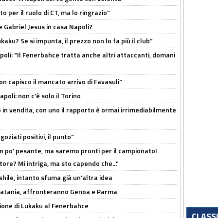
 per il ruolo di CT, ma lo ringrazio"
 Gabriel Jesus in casa Napoli?
kaku? Se si impunta, il prezzo non lo fa più il club”
poli: "Il Fenerbahce tratta anche altri attaccanti, domani
non capisco il mancato arrivo di Favasuli"
poli: non c'è solo il Torino
 in vendita, con uno il rapporto è ormai irrimediabilmente
oziati positivi, il punto"
n po' pesante, ma saremo pronti per il campionato!
tore? Mi intriga, ma sto capendo che..."
shile, intanto sfuma già un'altra idea
e Catania, affronteranno Genoa e Parma
sione di Lukaku al Fenerbahce
CLASS