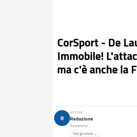
CorSport - De Lau
Immobile! L'attac
ma c'è anche la F
AUTORE
R
Redazione
Redazione
Tutti gli articoli →