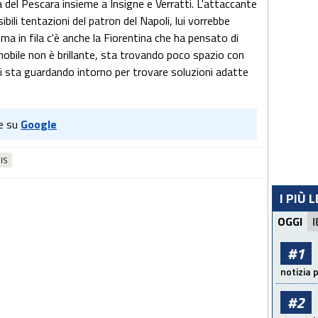
 del Pescara insieme a Insigne e Verratti. L'attaccante
ili tentazioni del patron del Napoli, lui vorrebbe
ma in fila c'è anche la Fiorentina che ha pensato di
mobile non è brillante, sta trovando poco spazio con
si sta guardando intorno per trovare soluzioni adatte
e su
Google
IS
I PIÙ 
OGGI
I
#1
notizia 
#2