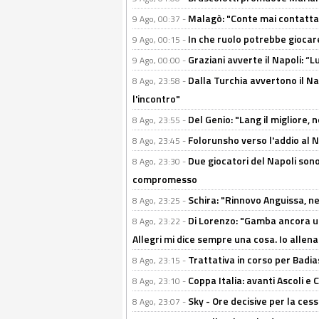
Malagò: "Conte mai contattato
9 Ago, 00:37 -
In che ruolo potrebbe giocare
9 Ago, 00:15 -
Graziani avverte il Napoli: “Lu
9 Ago, 00:00 -
Dalla Turchia avvertono il Na
8 Ago, 23:58 -
l'incontro"
Del Genio: "Lang il migliore, 
8 Ago, 23:55 -
Folorunsho verso l'addio al Na
8 Ago, 23:45 -
Due giocatori del Napoli sono
8 Ago, 23:30 -
compromesso
Schira: "Rinnovo Anguissa, neg
8 Ago, 23:25 -
Di Lorenzo: "Gamba ancora u
8 Ago, 23:22 -
Allegri mi dice sempre una cosa. Io allena
Trattativa in corso per Badia
8 Ago, 23:15 -
Coppa Italia: avanti Ascoli 
8 Ago, 23:10 -
Sky - Ore decisive per la ces
8 Ago, 23:07 -