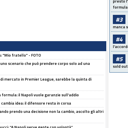
presto l'
formula 
#3
manca sol
#4
l'accord
: "Mio fratello" - FOTO
#5
 uno scenario che può prendere corpo solo ad una
sold out
 di mercato in Premier League, sarebbe la quinta di
a formula: il Napoli vuole garanzie sull'addio
n cambia idea: il difensore resta in corsa
ndo prendo una decisione non la cambio, ascolto gli altri
cci: “A Napoli serve gente con volontà”