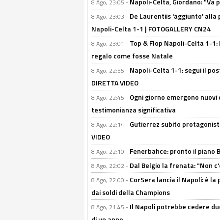
Napoli-Celta, Giordano: "Va p
8 Ago, 23:05 -
De Laurentiis 'aggiunto' alla
8 Ago, 23:03 -
Napoli-Celta 1-1 | FOTOGALLERY CN24
Top & Flop Napoli-Celta 1-1: 
8 Ago, 23:01 -
regalo come fosse Natale
Napoli-Celta 1-1: segui il pos
8 Ago, 22:55 -
DIRETTA VIDEO
Ogni giorno emergono nuovi d
8 Ago, 22:45 -
testimonianza significativa
Gutierrez subito protagonist
8 Ago, 22:14 -
VIDEO
Fenerbahce: pronto il piano 
8 Ago, 22:10 -
Dal Belgio la frenata: "Non c
8 Ago, 22:02 -
CorSera lancia il Napoli: è l
8 Ago, 22:00 -
dai soldi della Champions
Il Napoli potrebbe cedere due
8 Ago, 21:45 -
di un anno