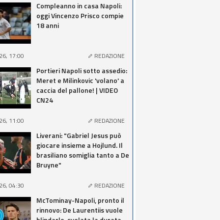
Compleanno in casa Napoli:
oggi Vincenzo Prisco compie
18 anni
26, 17:00
REDAZIONE
Portieri Napoli sotto assedio:
Meret e Milinkovic 'volano' a
caccia del pallone! | VIDEO
CN24
26, 11:00
REDAZIONE
Liverani: "Gabriel Jesus può
giocare insieme a Hojlund. Il
brasiliano somiglia tanto a De
Bruyne"
26, 04:30
REDAZIONE
McTominay-Napoli, pronto il
rinnovo: De Laurentiis vuole
blindarlo, svelata la durata