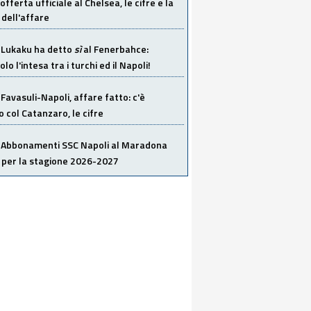
offerta ufficiale al Chelsea, le cifre e la
dell'affare
Lukaku ha detto
sì
al Fenerbahce:
o l'intesa tra i turchi ed il Napoli!
Favasuli-Napoli, affare fatto: c'è
o col Catanzaro, le cifre
Abbonamenti SSC Napoli al Maradona
 per la stagione 2026-2027