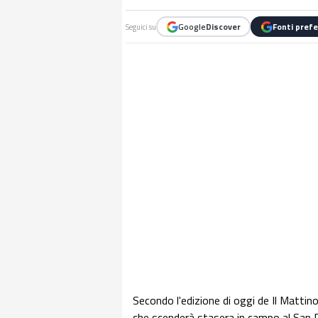
Google
Discover
Fonti prefe
Seguici su
Secondo l'edizione di oggi de Il Mattin
che scenderà stasera in campo al San Pa