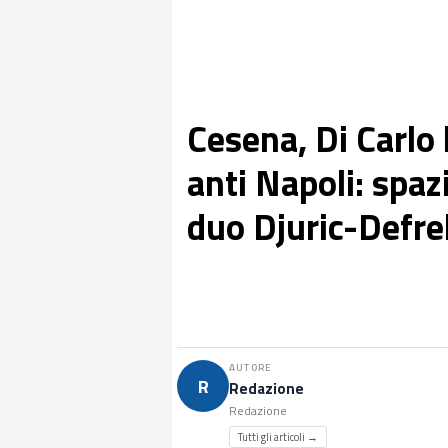
Cesena, Di Carlo h
anti Napoli: spazi
duo Djuric-Defre
AUTORE
R
Redazione
Redazione
Tutti gli articoli →