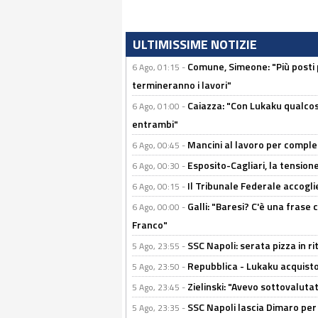
ULTIMISSIME NOTIZIE
Comune, Simeone: "Più posti
6 Ago, 01:15 -
termineranno i lavori"
Caiazza: "Con Lukaku qualcos
6 Ago, 01:00 -
entrambi"
Mancini al lavoro per completa
6 Ago, 00:45 -
Esposito-Cagliari, la tensione
6 Ago, 00:30 -
Il Tribunale Federale accoglie 
6 Ago, 00:15 -
Galli: "Baresi? C'è una frase
6 Ago, 00:00 -
Franco"
SSC Napoli: serata pizza in ri
5 Ago, 23:55 -
Repubblica - Lukaku acquisto
5 Ago, 23:50 -
Zielinski: "Avevo sottovaluta
5 Ago, 23:45 -
SSC Napoli lascia Dimaro per 
5 Ago, 23:35 -