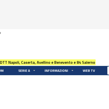
0
 DTT Napoli, Caserta, Avellino e Benevento e 84 Salerno
UM
SERIE A
INFORMAZIONI
WEB TV