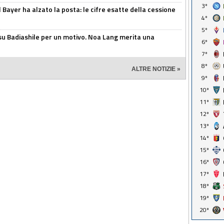
3º
il Bayer ha alzato la posta: le cifre esatte della cessione
4º
5º
 su Badiashile per un motivo. Noa Lang merita una
6º
7º
8º
ALTRE NOTIZIE »
9º
10º
11º
12º
13º
14º
15º
16º
17º
18º
19º
20º