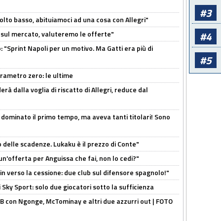
#3
olto basso, abituiamoci ad una cosa con Allegri"
 è sul mercato, valuteremo le offerte"
#4
: "Sprint Napoli per un motivo. Ma Gatti era più di
#5
arametro zero: le ultime
à dalla voglia di riscatto di Allegri, reduce dal
 dominato il primo tempo, ma aveva tanti titolari! Sono
o delle scadenze. Lukaku è il prezzo di Conte"
un'offerta per Anguissa che fai, non lo cedi?"
n verso la cessione: due club sul difensore spagnolo!"
 Sky Sport: solo due giocatori sotto la sufficienza
 con Ngonge, McTominay e altri due azzurri out | FOTO