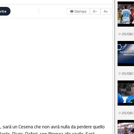
🖶 Stampa
A−
A+
rite
05/08/
05/08/
05/08/
o, sarà un Cesena che non avrà nulla da perdere quello
olo. Djuric-Defrel, con Brienza alle spalle. Sarà