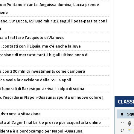
op: Politano incanta, Anguissa domina, Lucca prende
zione
no, 53' Lucca, 69' Budimir rig.): segui il post-partita con i
O
ua a trattare l'acquisto di Vlahovic
 contatti con il Lipsia, ma c'è anche la Juve
asione di mercato: tanti i big all'ultimo anno di
a con 200 mln di investimenti: come cambierà
ca svela la decisione della SSC Napoli
funerali di Baresi: poi arriva il colpo di scena
, l'esordio in Napoli-Osasuna: spunta un nuovo colore |
CLASS
ndstrom: la situazione
#
Sq
ta all'Argentina! Link e prezzo per acquistarla online
1º
2º
presidente è a bordocampo per Napoli-Osasuna