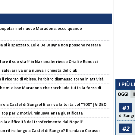
 popolari nel nuovo Maradona, ecco quando
a si è spezzato. Lui e De Bruyne non possono restare
re il suo staff in Nazionale: riecco Oriali e Bonucci
 sale: arriva una nuova richiesta del club
il ricorso di Abisso: l'arbitro dismesso torna in attività
I PIÙ 
 che mi disse Maradona che racchiude tutta la forza di
OGGI
I
tiro a Castel di Sangro! E arriva la torta col "100" | VIDEO
#1
 top per 2 motivi: minusvalenza giustificata
di Sangr
to la difficoltà del trasferimento dal Napoli"
#2
un ritiro lungo a Castel di Sangro? Il sindaco Caruso: