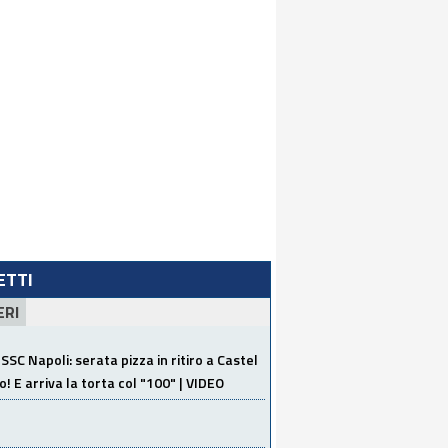
LETTI
ERI
SSC Napoli: serata pizza in ritiro a Castel
o! E arriva la torta col "100" | VIDEO