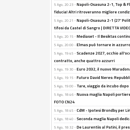
Napoli-Osasuna 2-1, Top & Fl
5 Ago, 20:23 -
fiducia! Altri ritroveranno migliore condi
Napoli-Osasuna 2-1 (27' Polita
5 Ago, 20:21 -
tifosi da Castel di Sangro | DIRETTA VIDE
Mediaset - Il Besiktas contin
5 Ago, 20:15 -
Elmas può tornare in azzurro:
5 Ago, 20:00 -
Scadenze 2027, occhio all'occ
5 Ago, 19:45 -
contratto, anche quattro azzurri
Euro 2032, il nuovo Maradon
5 Ago, 19:30 -
Futuro David Neres: Repubbli
5 Ago, 19:15 -
Tare, viaggio da incubo dopo i 
5 Ago, 19:00 -
Nuova maglia Napoli portiere
5 Ago, 18:46 -
FOTO CN24
CdM - Ipotesi Brondby per Li
5 Ago, 18:45 -
Seconda maglia Napoli dedica
5 Ago, 18:40 -
De Laurentiis al Patini, il 
5 Ago, 18:32 -