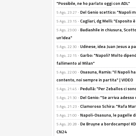
"Possibile, ne ho parlato oggi con ADL"
Del Genio scettico: "Napoli m
5 Ago, 23:27 -
Cagliari, dg Melli: "Esposito
5 Ago, 23:15 -
Badiashile in chiusura, Scotto
5 Ago, 23:00 -
un'idea"
Udinese, idea Juan Jesus a p
5 Ago, 22:30 -
Garbo: "Napoli? Molto dipender
5 Ago, 22:15 -
fallimento al Milan"
Osasuna, Ramis: "Il Napoli ha
5 Ago, 22:00 -
contento, noi sempre in partita" | VIDEO
Pedullà: "Per Zeballos ci son
5 Ago, 21:45 -
Del Genio: "Se arriva adesso 
5 Ago, 21:30 -
Clamoroso Schira: "Rafa Mari
5 Ago, 21:23 -
Napoli-Osasuna, le pagelle di
5 Ago, 21:00 -
De Bruyne a bordocampo! KDB
5 Ago, 20:28 -
CN24