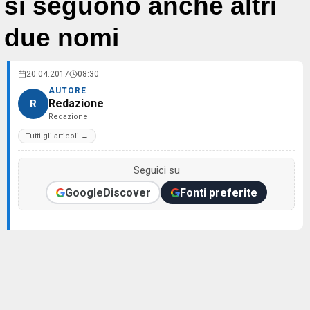
si seguono anche altri
due nomi
20.04.2017
08:30
AUTORE
Redazione
R
Redazione
Tutti gli articoli →
Seguici su
Google
Discover
Fonti preferite