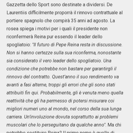
Gazzetta dello Sport sono destinate a dividersi. De
Laurentiis difficilmente proporrà il rinnovo contrattuale al
portiere spagnolo che compirà 35 anni ad agosto. La
rosea spiega i motivi per i quali il presidente non
riconfermerà Reina pur essendo il leader dello
spogliatoio:
"Il futuro di Pepe Reina resta in discussione.
Non si hanno certezze sulla sua riconferma, nonostante
sia considerato il vero leader dello spogliatoio. Una
condizione che potrebbe non bastare per garantirgli il
rinnovo del contratto. Quest’anno il suo rendimento va
avanti a fasi alterne, troppi gli errori che gli sono stati
attribuiti fin qui. Probabilmente, gli è venuta meno quella
reattività che gli ha permesso di potersi misurare coi
migliori numeri uno al mondo, nel corso della sua lunga
carriera. Un’involuzione dovuta soprattutto ai problemi
muscolari che lo perseguitano da qualche anno"
. Ma chi
potrebbe sostituire Reina? Il primo nome è quello di