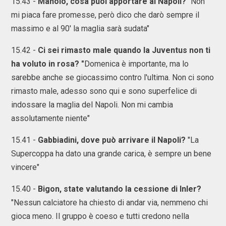
15.43 -
Manolo, cosa puoi apportare al Napoli?
"Non
mi piaca fare promesse, però dico che darò sempre il
massimo e al 90' la maglia sarà sudata"
15.42 -
Ci sei rimasto male quando la Juventus non ti
ha voluto in rosa? "
Domenica è importante, ma lo
sarebbe anche se giocassimo contro l'ultima. Non ci sono
rimasto male, adesso sono qui e sono superfelice di
indossare la maglia del Napoli. Non mi cambia
assolutamente niente"
15.41 -
Gabbiadini, dove può arrivare il Napoli?
"La
Supercoppa ha dato una grande carica, è sempre un bene
vincere"
15.40 -
Bigon, state valutando la cessione di Inler?
"Nessun calciatore ha chiesto di andar via, nemmeno chi
gioca meno. Il gruppo è coeso e tutti credono nella