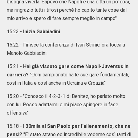
bisogna viverla. Sapevo che Napoli è una citta un po' così,
ma ringrazio tutti i tifosi perchè ho capito tante cose dal
mio arrivo e spero di fare sempre meglio in campo"
15.23 -
Inizia Gabbiadini
15.22 - Finisce la conferenza di Ivan Strinic, ora tocca a
Manolo Gabbiadini.
15.21 -
Hai già vissuto gare come Napoli-Juventus in
carriera?
"Ogni campionato ha le sue gare fondamentali,
così in Italia e così anche in Ucraina e Croazia"
15.20 - "Conosco il 4-2-3-1 di Benitez, ho parlato molto
con lui. Posso adattarmi e mi piace spingere in fase
offensiva"
15.18 -
I 30mila al San Paolo per l'allenamento, che ne
pensi?
"E' stato strano ed incredibile vederne così tanti di