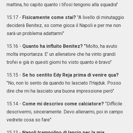
mattina, ho capito quanto i tifosi tengono alla squadra"
15.17 -
Fisicamente come stai?
"A livello di minutaggio
deciderà Benitez, so come gioca il Napoli e per me non
sarà un problema adattarmi"
15.16 -
Quanto ha influito Benitez? "
Molto, ha avuto
molta importanza. E' un allenatore che ha vinto grandi
trofei e già in questi giorni ho visto quanto è bravo"
15.15 -
Se ho sentito Edy Reja prima di venire qua?
"No, non lo sento da quando ho lasciato l'Hajduk. Posso
dire che mi ha lasciato una buona impressione però"
15.14 -
Come mi descrivo come calciatore?
"Difficile
descrivermi, sinceramente. Devo allenarmi, poi in campo
vedrete cosa so fare"
15.13 -
Napoli trampolino di lancio per la mia