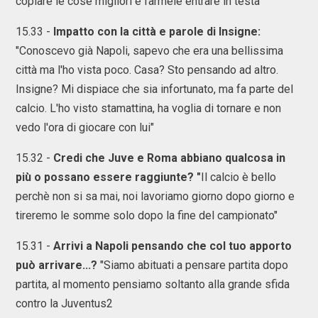
copiare le cose migliori e farmele entrare in testa"
15.33 -
Impatto con la città e parole di Insigne:
"Conoscevo già Napoli, sapevo che era una bellissima
città ma l'ho vista poco. Casa? Sto pensando ad altro.
Insigne? Mi dispiace che sia infortunato, ma fa parte del
calcio. L'ho visto stamattina, ha voglia di tornare e non
vedo l'ora di giocare con lui"
15.32 -
Credi che Juve e Roma abbiano qualcosa in
più o possano essere raggiunte? "
Il calcio è bello
perchè non si sa mai, noi lavoriamo giorno dopo giorno e
tireremo le somme solo dopo la fine del campionato"
15.31 -
Arrivi a Napoli pensando che col tuo apporto
può arrivare...?
"Siamo abituati a pensare partita dopo
partita, al momento pensiamo soltanto alla grande sfida
contro la Juventus2