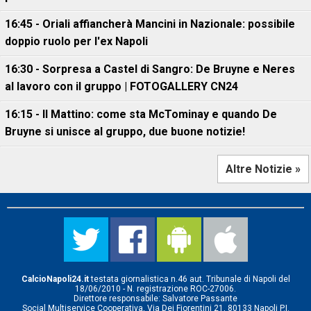
16:45 - Oriali affiancherà Mancini in Nazionale: possibile
doppio ruolo per l'ex Napoli
16:30 - Sorpresa a Castel di Sangro: De Bruyne e Neres
al lavoro con il gruppo | FOTOGALLERY CN24
16:15 - Il Mattino: come sta McTominay e quando De
Bruyne si unisce al gruppo, due buone notizie!
Altre Notizie »
CalcioNapoli24.it
testata giornalistica n.46 aut. Tribunale di Napoli del
18/06/2010 - N. registrazione ROC-27006.
Direttore responsabile: Salvatore Passante
Social Multiservice Cooperativa, Via Dei Fiorentini 21, 80133 Napoli P.I.