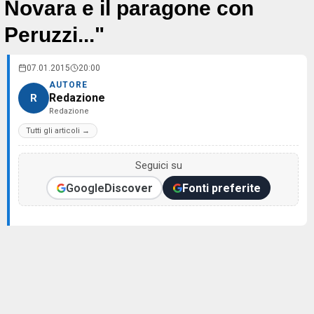
Novara e il paragone con
Peruzzi..."
07.01.2015
20:00
AUTORE
Redazione
R
Redazione
Tutti gli articoli →
Seguici su
Google
Discover
Fonti preferite