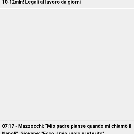
10-12mln! Legali al lavoro da giorni
07:17 - Mazzocchi: "Mio padre pianse quando mi chiamò il
Napoli". Giovane: "Ecco il mio ruolo preferito".