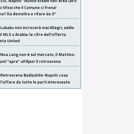
SSC Napoli: "Nuovo stadio nell'area Q8 o
i tifosi che il Comune ci frena!
a? Da demolire e rifare da 0"
Lukaku non incrocerà mai Allegri, addio
i! MLS o Arabia: le cifre dell'offerta
anta United
Noa Lang non è sul mercato, Il Mattino:
poli "apre" all'Ajax! Il retroscena
Retroscena Badiashile-Napoli: cosa
ull'affare da tutte le parti interessate