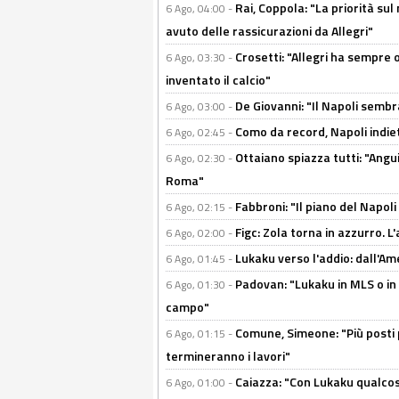
Rai, Coppola: "La priorità su
6 Ago, 04:00 -
avuto delle rassicurazioni da Allegri"
Crosetti: "Allegri ha sempre o
6 Ago, 03:30 -
inventato il calcio"
De Giovanni: "Il Napoli sembr
6 Ago, 03:00 -
Como da record, Napoli indiet
6 Ago, 02:45 -
Ottaiano spiazza tutti: "Ang
6 Ago, 02:30 -
Roma"
Fabbroni: "Il piano del Napoli
6 Ago, 02:15 -
Figc: Zola torna in azzurro. L
6 Ago, 02:00 -
Lukaku verso l'addio: dall'Am
6 Ago, 01:45 -
Padovan: "Lukaku in MLS o in
6 Ago, 01:30 -
campo"
Comune, Simeone: "Più posti
6 Ago, 01:15 -
termineranno i lavori"
Caiazza: "Con Lukaku qualcos
6 Ago, 01:00 -