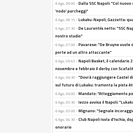
Dalla SSC Napoli: "Col nuovo
6 Ago, 09:00 -
'nodo' parcheggi"
Lukaku-Napoli, Gazzetta: qu
6 Ago, 08:15 -
De Laurentiis netto: "SSC Nap
6 Ago, 07:30 -
nostro stadio"
Pavarese: "De Bruyne vuole d
6 Ago, 07:00 -
porte ad un altro attaccante"
Napoli Basket, il calendario
6 Ago, 06:45 -
novembre e febbraio il derby con Scafati!
"Dovrà raggiungere Castel di
6 Ago, 06:30 -
sul futuro di Lukaku: tramonta la pista A
Mandato: "Atteggiamento posi
6 Ago, 06:00 -
Iezzo avvisa il Napoli: "Lukaku
6 Ago, 05:30 -
Mignano: “Segnale incoraggi
6 Ago, 05:00 -
Club Napoli Isola d'Ischia, 
6 Ago, 04:30 -
onorario