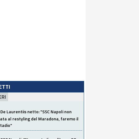
LETTI
ERI
De Laurentiis netto: "SSC Napoli non
ata al restyling del Maradona, faremo il
tadio"