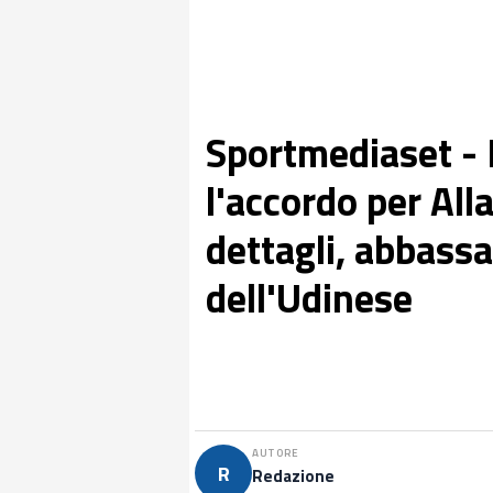
Sportmediaset - I
l'accordo per All
dettagli, abbassa
dell'Udinese
AUTORE
R
Redazione