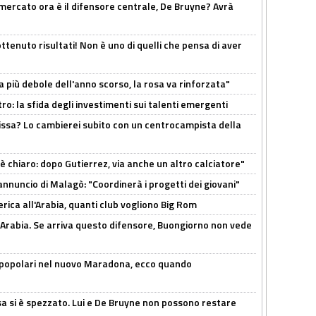
l mercato ora è il difensore centrale, De Bruyne? Avrà
ttenuto risultati! Non è uno di quelli che pensa di aver
a più debole dell'anno scorso, la rosa va rinforzata"
ro: la sfida degli investimenti sui talenti emergenti
uissa? Lo cambierei subito con un centrocampista della
 è chiaro: dopo Gutierrez, via anche un altro calciatore"
'annuncio di Malagò: "Coordinerà i progetti dei giovani"
erica all'Arabia, quanti club vogliono Big Rom
 Arabia. Se arriva questo difensore, Buongiorno non vede
 popolari nel nuovo Maradona, ecco quando
a si è spezzato. Lui e De Bruyne non possono restare