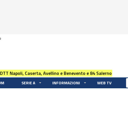
0
 DTT Napoli, Caserta, Avellino e Benevento e 84 Salerno
UM
SERIE A
INFORMAZIONI
WEB TV