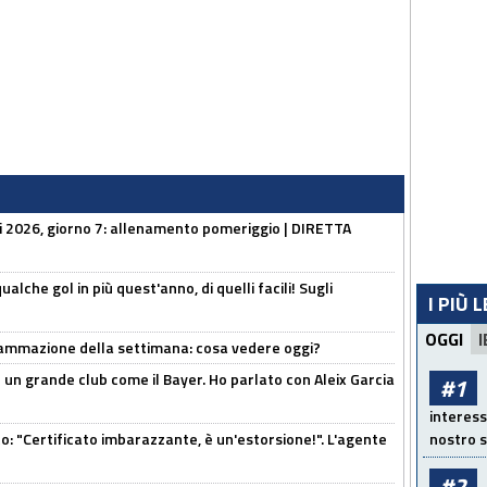
li 2026, giorno 7: allenamento pomeriggio | DIRETTA
alche gol in più quest'anno, di quelli facili! Sugli
I PIÙ 
OGGI
I
rammazione della settimana: cosa vedere oggi?
in un grande club come il Bayer. Ho parlato con Aleix Garcia
#1
interess
ito: "Certificato imbarazzante, è un'estorsione!". L'agente
nostro s
#2