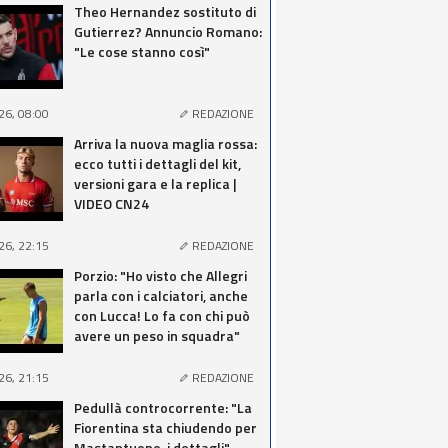
Theo Hernandez sostituto di
Gutierrez? Annuncio Romano:
"Le cose stanno così"
26, 08:00
REDAZIONE
Arriva la nuova maglia rossa:
ecco tutti i dettagli del kit,
versioni gara e la replica |
VIDEO CN24
26, 22:15
REDAZIONE
Porzio: "Ho visto che Allegri
parla con i calciatori, anche
con Lucca! Lo fa con chi può
avere un peso in squadra"
26, 21:15
REDAZIONE
Pedullà controcorrente: "La
Fiorentina sta chiudendo per
Mastantuono, i dettagli"