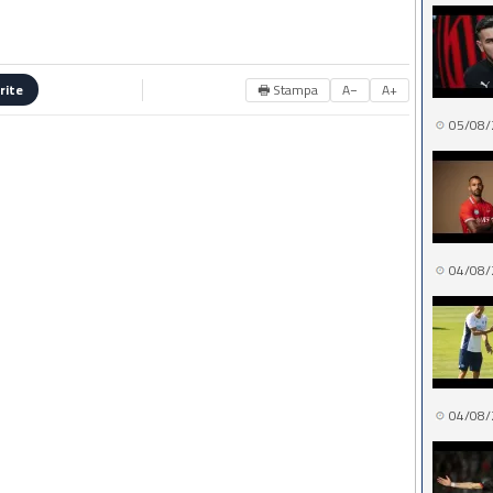
🖶 Stampa
A−
A+
rite
05/08/
04/08/
04/08/