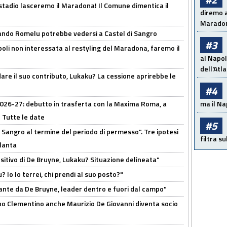
 stadio lasceremo il Maradona! Il Comune dimentica il
diremo a
Maradon
ando Romelu potrebbe vedersi a Castel di Sangro
#3
oli non interessata al restyling del Maradona, faremo il
al Napol
dell'Atl
are il suo contributo, Lukaku? La cessione aprirebbe le
#4
 2026-27: debutto in trasferta con la Maxima Roma, a
ma il Na
 Tutte le date
#5
 Sangro al termine del periodo di permesso". Tre ipotesi
filtra s
tlanta
tivo di De Bruyne, Lukaku? Situazione delineata"
? Io lo terrei, chi prendi al suo posto?"
ante da De Bruyne, leader dentro e fuori dal campo"
dopo Clementino anche Maurizio De Giovanni diventa socio