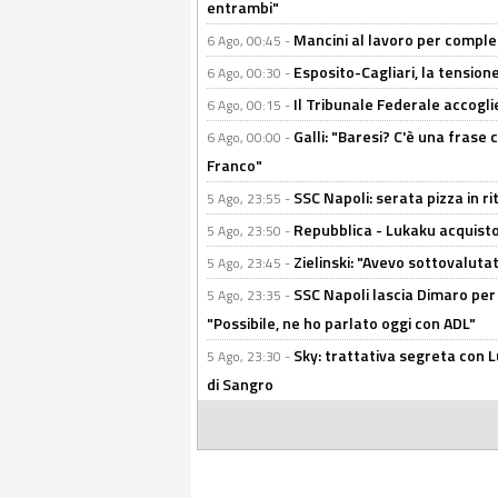
entrambi"
Mancini al lavoro per completa
6 Ago, 00:45 -
Esposito-Cagliari, la tensione
6 Ago, 00:30 -
Il Tribunale Federale accoglie 
6 Ago, 00:15 -
Galli: "Baresi? C'è una frase
6 Ago, 00:00 -
Franco"
SSC Napoli: serata pizza in ri
5 Ago, 23:55 -
Repubblica - Lukaku acquisto
5 Ago, 23:50 -
Zielinski: "Avevo sottovaluta
5 Ago, 23:45 -
SSC Napoli lascia Dimaro per 
5 Ago, 23:35 -
"Possibile, ne ho parlato oggi con ADL"
Sky: trattativa segreta con 
5 Ago, 23:30 -
di Sangro