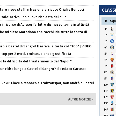
re il suo staff in Nazionale: riecco Oriali e Bonucci
CLASS
 sale: arriva una nuova richiesta del club
#
Sq
il ricorso di Abisso: l'arbitro dismesso torna in attività
1º
 che mi disse Maradona che racchiude tutta la forza di
2º
3º
tiro a Castel di Sangro! E arriva la torta col "100" | VIDEO
4º
 top per 2 motivi: minusvalenza giustificata
5º
6º
to la difficoltà del trasferimento dal Napoli"
7º
un ritiro lungo a Castel di Sangro? Il sindaco Caruso:
8º
9º
Lukaku! Piace a Monaco e Trabzonspor, non andrà a Castel
10º
11º
12º
ALTRE NOTIZIE »
13º
14º
15º