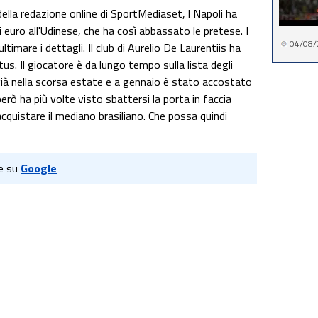
ella redazione online di SportMediaset, l Napoli ha
i euro all'Udinese, che ha così abbassato le pretese. I
04/08/
ltimare i dettagli. Il club di Aurelio De Laurentiis ha
us. Il giocatore è da lungo tempo sulla lista degli
 già nella scorsa estate e a gennaio è stato accostato
rò ha più volte visto sbattersi la porta in faccia
 acquistare il mediano brasiliano. Che possa quindi
e su
Google