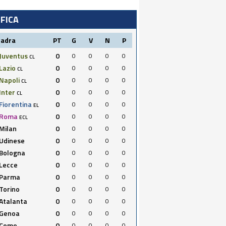
IFICA
uadra
PT
G
V
N
P
Juventus
0
0
0
0
0
CL
Lazio
0
0
0
0
0
CL
Napoli
0
0
0
0
0
CL
Inter
0
0
0
0
0
CL
Fiorentina
0
0
0
0
0
EL
Roma
0
0
0
0
0
ECL
Milan
0
0
0
0
0
Udinese
0
0
0
0
0
Bologna
0
0
0
0
0
Lecce
0
0
0
0
0
Parma
0
0
0
0
0
Torino
0
0
0
0
0
Atalanta
0
0
0
0
0
Genoa
0
0
0
0
0
Como
0
0
0
0
0