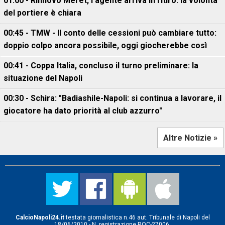
01:00 - Rinnovo Meret, l'agente arriva in ritiro: la volontà
del portiere è chiara
00:45 - TMW - Il conto delle cessioni può cambiare tutto:
doppio colpo ancora possibile, oggi giocherebbe così
00:41 - Coppa Italia, concluso il turno preliminare: la
situazione del Napoli
00:30 - Schira: "Badiashile-Napoli: si continua a lavorare, il
giocatore ha dato priorità al club azzurro"
Altre Notizie »
CalcioNapoli24.it
testata giornalistica n.46 aut. Tribunale di Napoli del
18/06/2010 - N. registrazione ROC-27006.