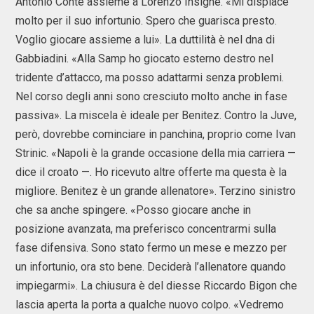
Antonio Conte assieme a Lorenzo Insigne. «Mi dispiace
molto per il suo infortunio. Spero che guarisca presto.
Voglio giocare assieme a lui». La duttilità è nel dna di
Gabbiadini. «Alla Samp ho giocato esterno destro nel
tridente d’attacco, ma posso adattarmi senza problemi.
Nel corso degli anni sono cresciuto molto anche in fase
passiva». La miscela è ideale per Benitez. Contro la Juve,
però, dovrebbe cominciare in panchina, proprio come Ivan
Strinic. «Napoli è la grande occasione della mia carriera —
dice il croato —. Ho ricevuto altre offerte ma questa è la
migliore. Benitez è un grande allenatore». Terzino sinistro
che sa anche spingere. «Posso giocare anche in
posizione avanzata, ma preferisco concentrarmi sulla
fase difensiva. Sono stato fermo un mese e mezzo per
un infortunio, ora sto bene. Deciderà l’allenatore quando
impiegarmi». La chiusura è del diesse Riccardo Bigon che
lascia aperta la porta a qualche nuovo colpo. «Vedremo