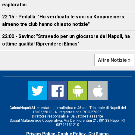
esplorativi
22:15 - Pedullà: "Ho verificato le voci su Koopmeiners:
almeno tre club hanno chiesto notizie"
22:00 - Savino: "Stravedo per un giocatore del Napoli, ha
ottime qualità! Riprenderei Elmas"
Altre Notizie »
CalcioNapoli24.it
testata giornalistica n.46 aut. Tribunale di Napoli del
18/06/2010 - N. registrazione ROC-27006.
Direttore responsabile: Salvatore Passante
Social Multiservice Cooperativa, Via Dei Fiorentini 21, 80133 Napoli P.I.
08796131210
Privacy Policy
Cookie Policy
Chi Siamo
-
-