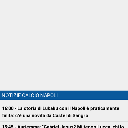
NOTIZIE CALCIO NAPOLI
16:00 - La storia di Lukaku con il Napoli è praticamente
finita: c'è una novità da Castel di Sangro
15:45 - Auriemma: "Gabriel Jesus? Mi tengo Lucca, chi lo