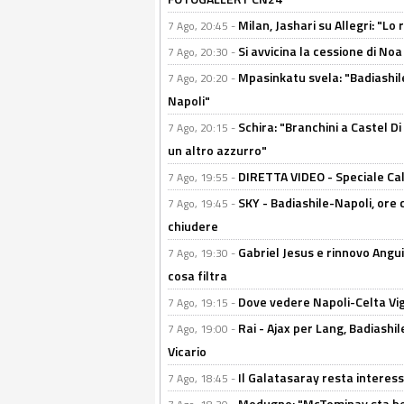
Milan, Jashari su Allegri: "L
7 Ago, 20:45 -
Si avvicina la cessione di Noa
7 Ago, 20:30 -
Mpasinkatu svela: "Badiashil
7 Ago, 20:20 -
Napoli"
Schira: "Branchini a Castel Di
7 Ago, 20:15 -
un altro azzurro"
DIRETTA VIDEO - Speciale Cal
7 Ago, 19:55 -
SKY - Badiashile-Napoli, ore 
7 Ago, 19:45 -
chiudere
Gabriel Jesus e rinnovo Angui
7 Ago, 19:30 -
cosa filtra
Dove vedere Napoli-Celta Vig
7 Ago, 19:15 -
Rai - Ajax per Lang, Badiashil
7 Ago, 19:00 -
Vicario
Il Galatasaray resta interes
7 Ago, 18:45 -
Modugno: "McTominay sta ben