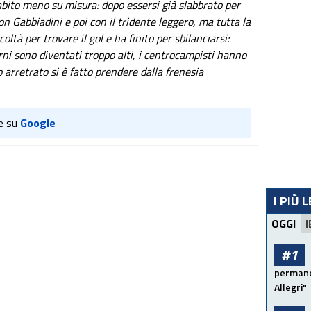
 abito meno su misura: dopo essersi già slabbrato per
con Gabbiadini e poi con il tridente leggero, ma tutta la
oltà per trovare il gol e ha finito per sbilanciarsi:
rni sono diventati troppo alti, i centrocampisti hanno
to arretrato si è fatto prendere dalla frenesia
e su
Google
I PIÙ 
OGGI
I
#1
permanen
Allegri"