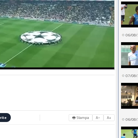
06/08/
07/08/
🖶 Stampa
A−
A+
rite
06/08/