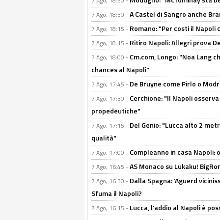
7 Ago, 18:30 -
A Castel di Sangro anche Bran
7 Ago, 18:30 -
Romano: "Per costi il Napoli 
7 Ago, 18:15 -
Ritiro Napoli: Allegri prova 
7 Ago, 18:15 -
Cm.com, Longo: "Noa Lang chiu
7 Ago, 18:00 -
chances al Napoli"
De Bruyne come Pirlo o Modric
7 Ago, 17:45 -
Cerchione: "Il Napoli osserv
7 Ago, 17:30 -
propedeutiche"
Del Genio: "Lucca alto 2 metri
7 Ago, 17:15 -
qualità"
Compleanno in casa Napoli: o
7 Ago, 17:00 -
AS Monaco su Lukaku! BigRom
7 Ago, 16:45 -
Dalla Spagna: ‘Aguerd viciniss
7 Ago, 16:30 -
Sfuma il Napoli?
Lucca, l'addio al Napoli è poss
7 Ago, 16:15 -