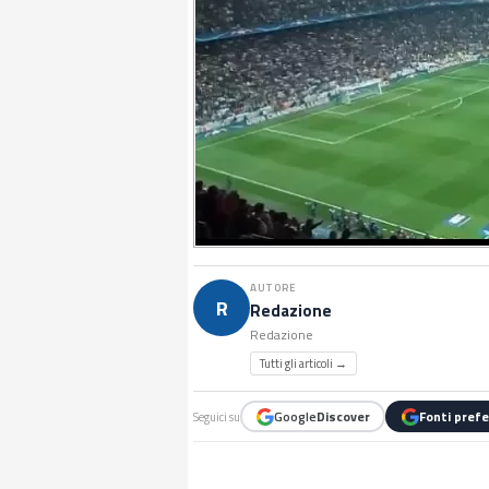
AUTORE
R
Redazione
Redazione
Tutti gli articoli →
Google
Discover
Fonti prefe
Seguici su