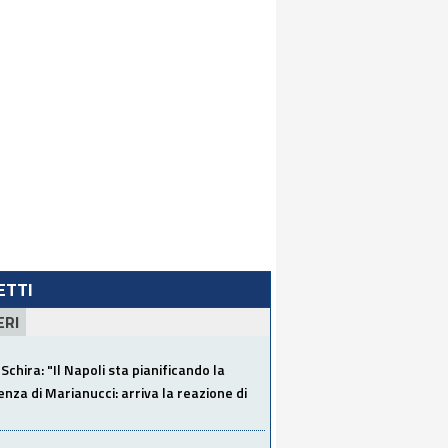
LETTI
ERI
Schira: "Il Napoli sta pianificando la
za di Marianucci: arriva la reazione di