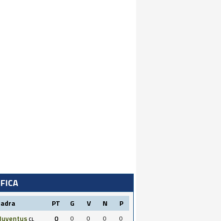
IFICA
uadra
PT
G
V
N
P
Juventus
0
0
0
0
0
CL