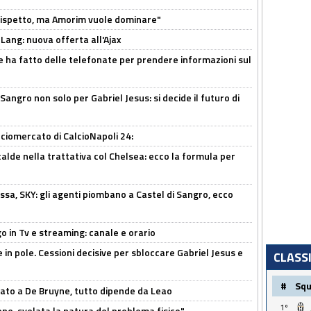
o rispetto, ma Amorim vuole dominare"
 Lang: nuova offerta all'Ajax
e ha fatto delle telefonate per prendere informazioni sul
 Sangro non solo per Gabriel Jesus: si decide il futuro di
ciomercato di CalcioNapoli 24:
calde nella trattativa col Chelsea: ecco la formula per
ssa, SKY: gli agenti piombano a Castel di Sangro, ecco
o in Tv e streaming: canale e orario
e in pole. Cessioni decisive per sbloccare Gabriel Jesus e
CLASS
#
Sq
sato a De Bruyne, tutto dipende da Leao
1º
e, svelata la natura del problema fisico"