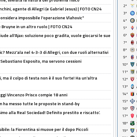
2º
chini, agente di Allegri (e Gabriel Jesus) | FOTO CN24
3º
considera impossibile l'operazione Vlahovic"
4º
De Bruyne in un altro ruolo | FOTO CN24
5º
de all'Ajax: soluzione poco gradita, vuole giocarsi le sue
6º
7º
8º
? Mezz'ala nel 4-3-3 di Allegri, con due ruoli alternativi
9º
a Sebastiano Esposito, ma servono cessioni
10º
11º
, ma il colpo di testa non è il suo forte! Ha un'altra
12º
13º
14º
ggi Vincenzo Prisco compie 18 anni
15º
 ha messo tutte le proposte in stand-by
16º
imo alla Real Sociedad! Definito prestito e riscatto’.
17º
18º
ibile: la Fiorentina si muove per il dopo Piccoli
19º