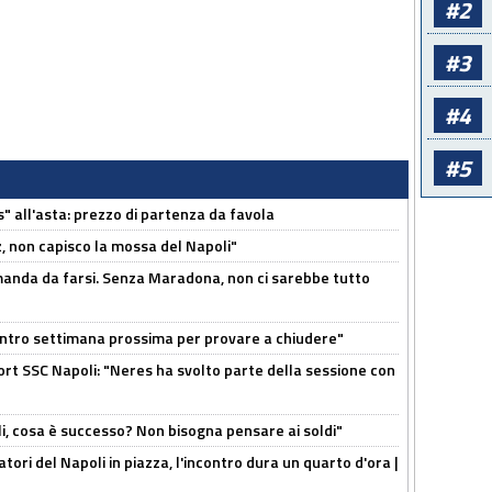
#2
#3
#4
#5
s" all'asta: prezzo di partenza da favola
, non capisco la mossa del Napoli"
omanda da farsi. Senza Maradona, non ci sarebbe tutto
contro settimana prossima per provare a chiudere"
port SSC Napoli: "Neres ha svolto parte della sessione con
li, cosa è successo? Non bisogna pensare ai soldi"
atori del Napoli in piazza, l'incontro dura un quarto d'ora |