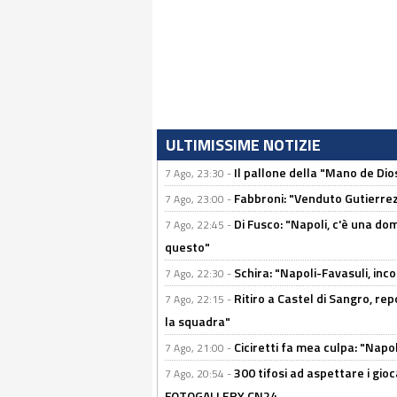
ULTIMISSIME NOTIZIE
Il pallone della "Mano de Dio
7 Ago, 23:30 -
Fabbroni: "Venduto Gutierrez
7 Ago, 23:00 -
Di Fusco: "Napoli, c'è una d
7 Ago, 22:45 -
questo"
Schira: "Napoli-Favasuli, in
7 Ago, 22:30 -
Ritiro a Castel di Sangro, re
7 Ago, 22:15 -
la squadra"
Ciciretti fa mea culpa: "Napo
7 Ago, 21:00 -
300 tifosi ad aspettare i gioc
7 Ago, 20:54 -
FOTOGALLERY CN24