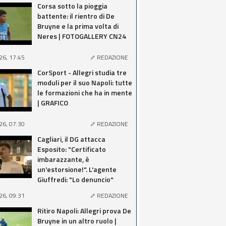
Corsa sotto la pioggia
battente: il rientro di De
Bruyne e la prima volta di
Neres | FOTOGALLERY CN24
26, 17:45
REDAZIONE
CorSport - Allegri studia tre
moduli per il suo Napoli: tutte
le formazioni che ha in mente
| GRAFICO
26, 07:30
REDAZIONE
Cagliari, il DG attacca
Esposito: "Certificato
imbarazzante, è
un'estorsione!". L'agente
Giuffredi: "Lo denuncio"
26, 09:31
REDAZIONE
Ritiro Napoli: Allegri prova De
Bruyne in un altro ruolo |