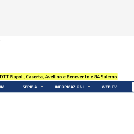
0
 DTT Napoli, Caserta, Avellino e Benevento e 84 Salerno
UM
SERIE A
INFORMAZIONI
WEB TV