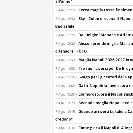
all'anno"
Terza maglia rossa finalment
7 Ago, 12:40 -
Sky - Colpo di scena: il Napo
7 Ago, 12:30 -
Badiashile
Dal Belgio: "Monaco e Atlant
7 Ago, 12:15 -
Alisson prende in giro Marianu
7 Ago, 12:00 -
difensore | FOTO
Maglia Napoli 2026 2027 in ve
7 Ago, 11:50 -
Tre ruoli diversi per De Bru
7 Ago, 11:30 -
Svago per i giocatori del Nap
7 Ago, 11:15 -
Gatti-Napoli: la Juve spara 
7 Ago, 10:45 -
Clamoroso: ora il Napoli risch
7 Ago, 10:30 -
Seconda maglia Napoli dedica
7 Ago, 10:20 -
Quando arriverà Lukaku a Cast
7 Ago, 10:15 -
credono"
Come gioca il Napoli di Alleg
7 Ago, 10:00 -