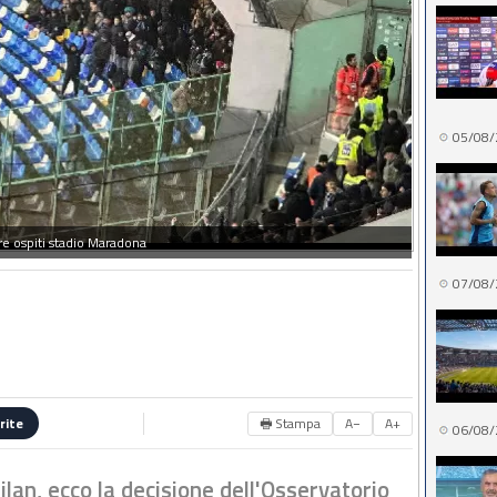
05/08/
re ospiti stadio Maradona
07/08/
🖶 Stampa
A−
A+
rite
06/08/
ilan, ecco la decisione dell'Osservatorio