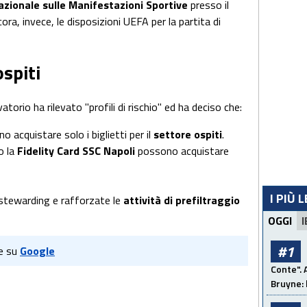
zionale sulle Manifestazioni Sportive
presso il
ora, invece, le disposizioni UEFA per la partita di
spiti
vatorio ha rilevato "profili di rischio" ed ha deciso che:
o acquistare solo i biglietti per il
settore ospiti
.
o la
Fidelity Card SSC Napoli
possono acquistare
I PIÙ 
 stewarding e rafforzate le
attività di prefiltraggio
OGGI
I
#1
e su
Google
Conte". 
Bruyne: 