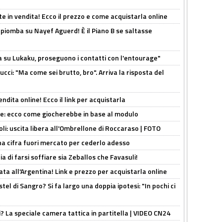
e in vendita! Ecco il prezzo e come acquistarla online
li piomba su Nayef Aguerd! È il Piano B se saltasse
a su Lukaku, proseguono i contatti con l'entourage"
cci: "Ma come sei brutto, bro". Arriva la risposta del
ndita online! Ecco il link per acquistarla
yne: ecco come giocherebbe in base al modulo
oli: uscita libera all'Ombrellone di Roccaraso | FOTO
una cifra fuori mercato per cederlo adesso
ia di farsi soffiare sia Zeballos che Favasuli!
ta all'Argentina! Link e prezzo per acquistarla online
el di Sangro? Si fa largo una doppia ipotesi: "In pochi ci
ri? La speciale camera tattica in partitella | VIDEO CN24