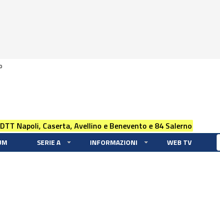
0
 DTT Napoli, Caserta, Avellino e Benevento e 84 Salerno
UM
SERIE A
INFORMAZIONI
WEB TV