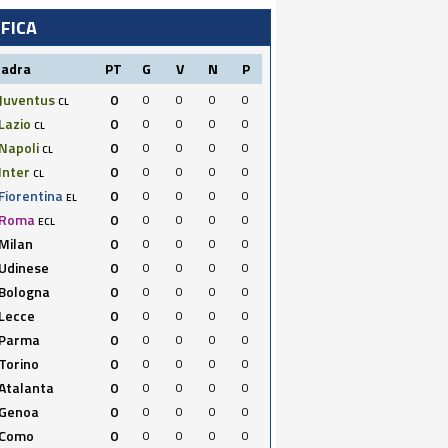
IFICA
uadra
PT
G
V
N
P
Juventus
0
0
0
0
0
CL
Lazio
0
0
0
0
0
CL
Napoli
0
0
0
0
0
CL
Inter
0
0
0
0
0
CL
Fiorentina
0
0
0
0
0
EL
Roma
0
0
0
0
0
ECL
Milan
0
0
0
0
0
Udinese
0
0
0
0
0
Bologna
0
0
0
0
0
Lecce
0
0
0
0
0
Parma
0
0
0
0
0
Torino
0
0
0
0
0
Atalanta
0
0
0
0
0
Genoa
0
0
0
0
0
Como
0
0
0
0
0