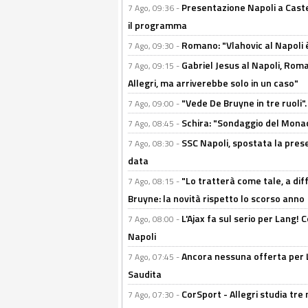
Presentazione Napoli a Castel
7 Ago, 09:36 -
il programma
Romano: "Vlahovic al Napoli 
7 Ago, 09:30 -
Gabriel Jesus al Napoli, Rom
7 Ago, 09:15 -
Allegri, ma arriverebbe solo in un caso"
"Vede De Bruyne in tre ruoli".
7 Ago, 09:00 -
Schira: "Sondaggio del Monac
7 Ago, 08:45 -
SSC Napoli, spostata la pres
7 Ago, 08:30 -
data
"Lo tratterà come tale, a dif
7 Ago, 08:15 -
Bruyne: la novità rispetto lo scorso anno
L'Ajax fa sul serio per Lang! C
7 Ago, 08:00 -
Napoli
Ancora nessuna offerta per Lu
7 Ago, 07:45 -
Saudita
CorSport - Allegri studia tre 
7 Ago, 07:30 -