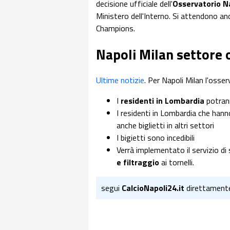
decisione ufficiale dell'
Osservatorio Na
Ministero dell'Interno. Si attendono anc
Champions.
Napoli Milan settore o
Ultime notizie
. Per Napoli Milan l'osser
I
residenti in Lombardia
potrann
I residenti in Lombardia che hann
anche biglietti in altri settori
I bigietti sono incedibili
Verrà implementato il servizio di
e filtraggio
ai tornelli.
segui
CalcioNapoli24.it
direttament