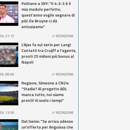
Politano a SKY: "Il 4-3-3 è il
mio modulo perfetto,
quest'anno voglio segnare di
più! De Bruyne ci dà
entusiasmo"
26, 21:15
REDAZIONE
L'Ajax fa sul serio per Lang!
Contatti tra Cruijff e l'agente,
pronti 25 milioni più bonus al
Napoli
26, 08:00
REDAZIONE
Regione, Simeone a CN24:
"Stadio? Al progetto ADL
manca tutto, noi siamo
pronti! Vi svelo i tempi"
26, 13:59
REDAZIONE
Del Genio: "Se arriva adesso
un'offerta per Anguissa che