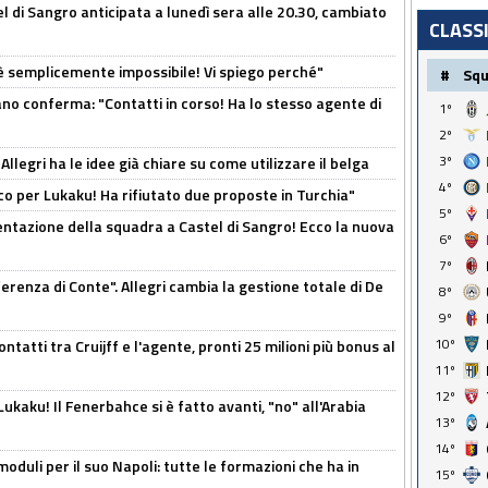
 di Sangro anticipata a lunedì sera alle 20.30, cambiato
CLASS
è semplicemente impossibile! Vi spiego perché"
#
Sq
ano conferma: "Contatti in corso! Ha lo stesso agente di
1º
2º
3º
 Allegri ha le idee già chiare su come utilizzare il belga
4º
o per Lukaku! Ha rifiutato due proposte in Turchia"
5º
entazione della squadra a Castel di Sangro! Ecco la nuova
6º
7º
ferenza di Conte". Allegri cambia la gestione totale di De
8º
9º
10º
ontatti tra Cruijff e l'agente, pronti 25 milioni più bonus al
11º
12º
kaku! Il Fenerbahce si è fatto avanti, "no" all'Arabia
13º
14º
moduli per il suo Napoli: tutte le formazioni che ha in
15º