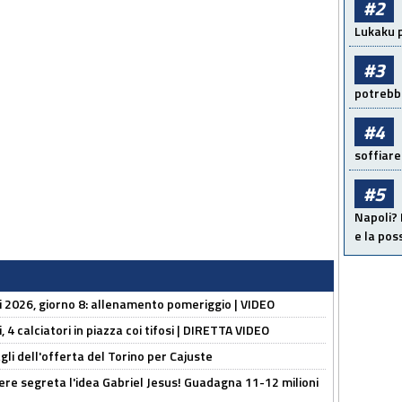
#2
Lukaku p
#3
potrebbe
#4
soffiare
#5
Napoli? 
e la pos
li 2026, giorno 8: allenamento pomeriggio | VIDEO
, 4 calciatori in piazza coi tifosi | DIRETTA VIDEO
gli dell'offerta del Torino per Cajuste
nere segreta l'idea Gabriel Jesus! Guadagna 11-12 milioni