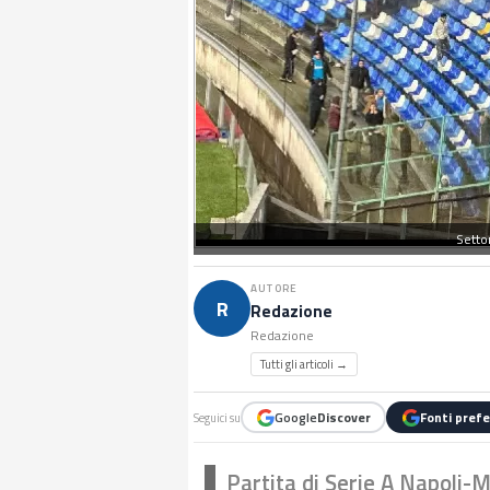
Setto
AUTORE
R
Redazione
Redazione
Tutti gli articoli →
Google
Discover
Fonti prefe
Seguici su
Partita di Serie A Napoli-M