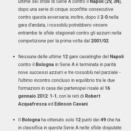
ultime sei sfide di Serie A contro il
Napoli
(
2V, 3N
),
dopo una serie di cinque sconfitte consecutive
contro questa avversaria; inoltre, dopo il
2-0
nella
gara d'andata, i rossoblù potrebbero vincere
entrambe le sfide stagionali contro gli azzurri nella
competizione per la prima volta dal
2001/02
.
Nessuna delle ultime
12
gare casalinghe del
Napoli
contro il
Bologna
in Serie A è terminata in parità:
nove successi azzurri e tre rossoblù nel parziale -
l'ultimo incontro concluso in equilibrio tra le due
formazioni in casa dei partenopei risale al
16
gennaio 2012
:
1-1
, con le reti di
Robert
Acquafresca
ed
Edinson Cavani
.
Il
Bologna
ha ottenuto solo
12
punti dei
49
che ha
in classifica in questa Serie A nelle sfide disputate