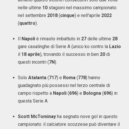
nelle ultime
10
stagioni nel massimo campionato:
nel settembre
2018
(
cinque
) e nell'aprile
2022
(
quattro
).
Il
Napoli
è rimasto imbattuto in
27
delle ultime
28
gare casalinghe di Serie A (unico ko contro la
Lazio
il
18 aprile
), trovando il successo in ben
20
di
questi incontri (
7N
).
Solo
Atalanta
(
717
) e
Roma
(
778
) hanno
guadagnato più possessi nel terzo centrale di
campo rispetto a
Napoli
(
696
) e
Bologna
(
696
) in
questa Serie A.
Scott McTominay
ha segnato nove gol in questo
campionato: il calciatore scozzese può diventare il