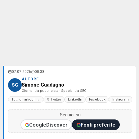
07.07.2026
00:38
AUTORE
Simone Guadagno
SG
Giornalista pubblicista · Specialista SEO
Tutti gli articoli →
𝕏 Twitter
LinkedIn
Facebook
Instagram
Seguici su
Google
Discover
Fonti preferite