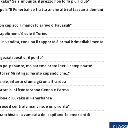
kaku? Se si impunta, il prezzo non lo fa più il club”
poli: "Il Fenerbahce tratta anche altri attaccanti, domani
non capisco il mancato arrivo di Favasuli"
poli: non c'è solo il Torino
 in vendita, con uno il rapporto è ormai irrimediabilmente
oziati positivi, il punto"
n po' pesante, ma saremo pronti per il campionato!
tore? Mi intriga, ma sto capendo che..."
shile, intanto sfuma già un'altra idea
e Catania, affronteranno Genoa e Parma
sione di Lukaku al Fenerbahce
reso il centrale mancino, è un priorità"
 panchina e la zampata del capitano: le emozioni di
CLASS