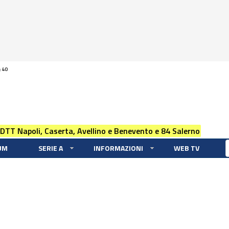
:40
 DTT Napoli, Caserta, Avellino e Benevento e 84 Salerno
UM
SERIE A
INFORMAZIONI
WEB TV