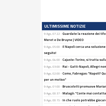
ULTIMISSIME NOTIZIE
Guardate la reazione dei tifo
9 Ago, 07:22 -
Meret e De Bruyne | VIDEO
Il Napoli cerca una soluzione
9 Ago, 05:00 -
seguito!
Cajuste-Torino, si tratta sull
9 Ago, 04:00 -
Rai - Gatti-Napoli, Allegri no
9 Ago, 03:00 -
Como, Fabregas: "Napoli? Qua
9 Ago, 02:00 -
per un motivo"
Bruscolotti promuove Marianu
9 Ago, 01:00 -
Malagò: "Conte mai contattato
9 Ago, 00:37 -
In che ruolo potrebbe giocare
9 Ago, 00:15 -