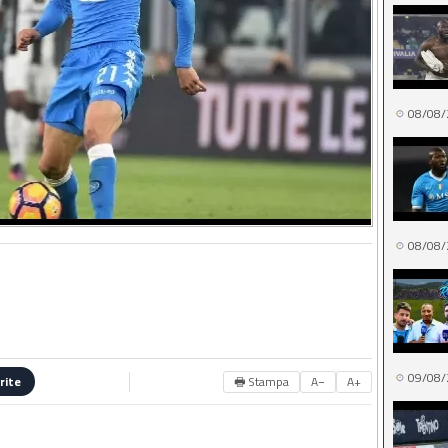
08/08/
08/08/
09/08/
🖶 Stampa
A−
A+
rite