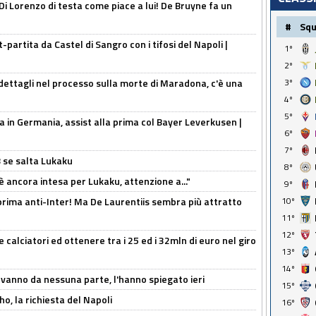
Di Lorenzo di testa come piace a lui! De Bruyne fa un
#
Sq
t-partita da Castel di Sangro con i tifosi del Napoli |
1º
2º
ettagli nel processo sulla morte di Maradona, c'è una
3º
4º
5º
a in Germania, assist alla prima col Bayer Leverkusen |
6º
7º
B se salta Lukaku
8º
'è ancora intesa per Lukaku, attenzione a..."
9º
a prima anti-Inter! Ma De Laurentiis sembra più attratto
10º
11º
12º
 calciatori ed ottenere tra i 25 ed i 32mln di euro nel giro
13º
14º
 vanno da nessuna parte, l'hanno spiegato ieri
15º
o, la richiesta del Napoli
16º