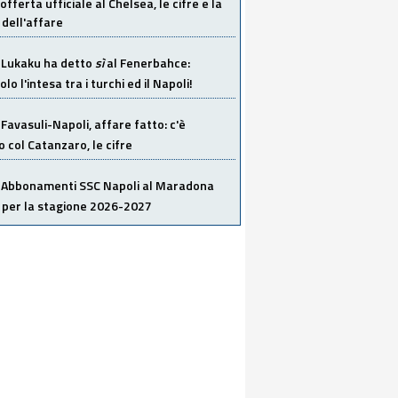
offerta ufficiale al Chelsea, le cifre e la
dell'affare
Lukaku ha detto
sì
al Fenerbahce:
o l'intesa tra i turchi ed il Napoli!
Favasuli-Napoli, affare fatto: c'è
o col Catanzaro, le cifre
Abbonamenti SSC Napoli al Maradona
 per la stagione 2026-2027