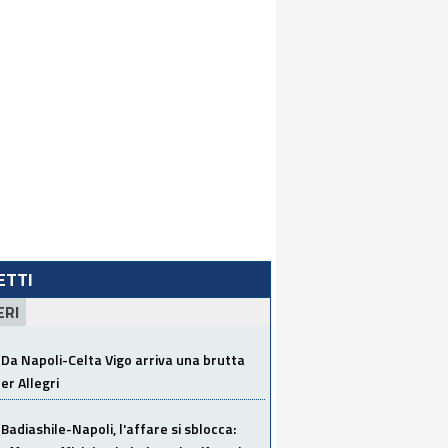
LETTI
ERI
Da Napoli-Celta Vigo arriva una brutta
per Allegri
Badiashile-Napoli, l'affare si sblocca: