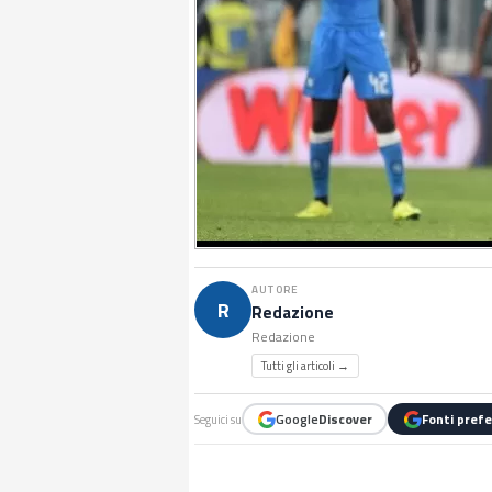
AUTORE
R
Redazione
Redazione
Tutti gli articoli →
Google
Discover
Fonti prefe
Seguici su