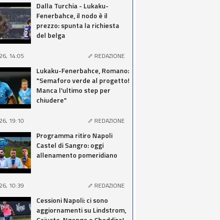
Dalla Turchia - Lukaku-
Fenerbahce, il nodo è il
prezzo: spunta la richiesta
del belga
26, 14:05
REDAZIONE
Lukaku-Fenerbahce, Romano:
"Semaforo verde al progetto!
Manca l'ultimo step per
chiudere"
26, 19:10
REDAZIONE
Programma ritiro Napoli
Castel di Sangro: oggi
allenamento pomeridiano
26, 10:39
REDAZIONE
Cessioni Napoli: ci sono
aggiornamenti su Lindstrom,
Cajuste, Ngonge e Cheddira!