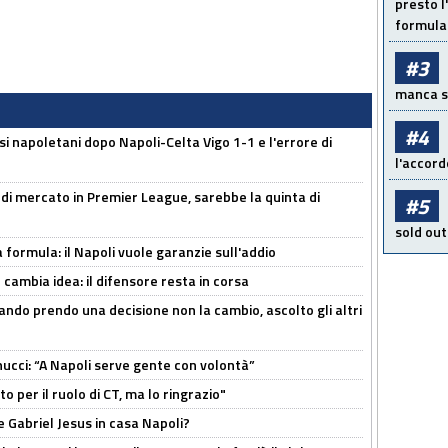
presto l'
formula 
#3
manca sol
#4
si napoletani dopo Napoli-Celta Vigo 1-1 e l'errore di
l'accord
 di mercato in Premier League, sarebbe la quinta di
#5
sold out
a formula: il Napoli vuole garanzie sull'addio
n cambia idea: il difensore resta in corsa
ndo prendo una decisione non la cambio, ascolto gli altri
cci: “A Napoli serve gente con volontà”
 per il ruolo di CT, ma lo ringrazio"
 Gabriel Jesus in casa Napoli?