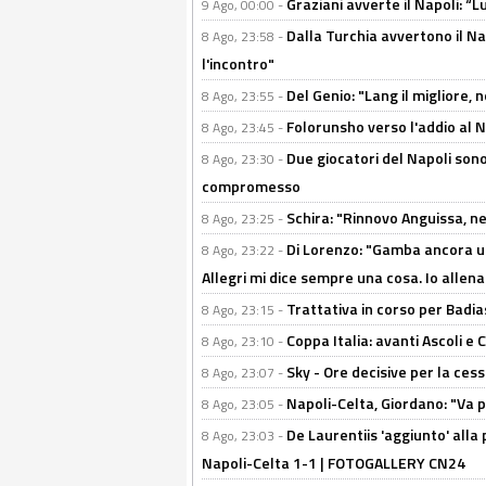
Graziani avverte il Napoli: “Lu
9 Ago, 00:00 -
Dalla Turchia avvertono il Na
8 Ago, 23:58 -
l'incontro"
Del Genio: "Lang il migliore, 
8 Ago, 23:55 -
Folorunsho verso l'addio al Na
8 Ago, 23:45 -
Due giocatori del Napoli sono
8 Ago, 23:30 -
compromesso
Schira: "Rinnovo Anguissa, neg
8 Ago, 23:25 -
Di Lorenzo: "Gamba ancora u
8 Ago, 23:22 -
Allegri mi dice sempre una cosa. Io allena
Trattativa in corso per Badia
8 Ago, 23:15 -
Coppa Italia: avanti Ascoli 
8 Ago, 23:10 -
Sky - Ore decisive per la ces
8 Ago, 23:07 -
Napoli-Celta, Giordano: "Va p
8 Ago, 23:05 -
De Laurentiis 'aggiunto' alla
8 Ago, 23:03 -
Napoli-Celta 1-1 | FOTOGALLERY CN24