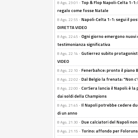
Top & Flop Napoli-Celta 1-1: 
8 Ago, 23:01 -
regalo come fosse Natale
Napoli-Celta 1-1: segui il pos
8 Ago, 22:55 -
DIRETTA VIDEO
Ogni giorno emergono nuovi d
8 Ago, 22:45 -
testimonianza significativa
Gutierrez subito protagonist
8 Ago, 22:14 -
VIDEO
Fenerbahce: pronto il piano 
8 Ago, 22:10 -
Dal Belgio la frenata: "Non c
8 Ago, 22:02 -
CorSera lancia il Napoli: è l
8 Ago, 22:00 -
dai soldi della Champions
Il Napoli potrebbe cedere due
8 Ago, 21:45 -
di un anno
Due calciatori del Napoli non
8 Ago, 21:30 -
Torino: affondo per Folorunsh
8 Ago, 21:15 -