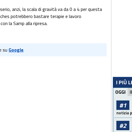
erio, anzi, la scala di gravità va da 0 a 4 per questa
iriches potrebbero bastare terapie e lavoro
 con la Samp alla ripresa.
e su
Google
I PIÙ 
OGGI
I
#1
notizia 
#2