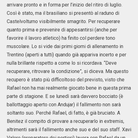
arrivare pronto e in forma per l’inizio del ritiro di luglio.
Così è stato, ma il brasiliano si presentò al raduno di
Castelvolturno visibilmente smagrito. Per recuperare
quanto prima e prevenire di appesantirsi (anche per
favorire il lavoro atletico) ha finito col perdere tono
muscolare. Lo si vide dai primi giorni di allenamento in
Trentino (aperti a tutti) quando già appariva incerto e per
nulla brillante rispetto a come lo si ricordava. “Deve
recuperare, ritrovare la condizione”, si diceva. Ma questo
recupero è stato più difficoltoso del previsto, visto che
Rafael non ha mai realmente giocato bene in questa prima
parte di stagione. E se lunedì sarà davvero bocciato (è
ballottaggio aperto con Andujar) il fallimento non sarà
soltanto suo. Perché Rafael, di fatto, è già bruciato. A
Benitez il compito di provare a recuperarlo in extremis,
altrimenti sarà il fallimento anche suo e del suo staff. Xavi
Valero (preparatore dei portieri) lavora con Rafael da un