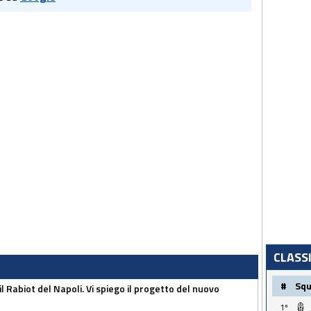
CLASS
#
Sq
 il Rabiot del Napoli. Vi spiego il progetto del nuovo
1º