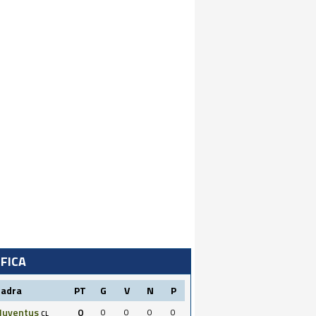
IFICA
uadra
PT
G
V
N
P
Juventus
0
0
0
0
0
CL