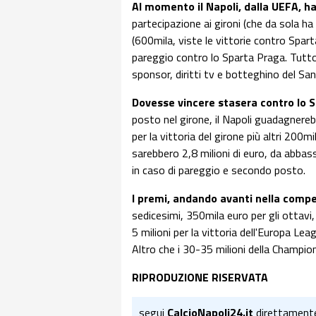
Al momento il Napoli, dalla UEFA, ha
partecipazione ai gironi (che da sola ha
(600mila, viste le vittorie contro Spar
pareggio contro lo Sparta Praga. Tutt
sponsor, diritti tv e botteghino del Sa
Dovesse vincere stasera contro lo S
posto nel girone, il Napoli guadagnereb
per la vittoria del girone più altri 200mi
sarebbero 2,8 milioni di euro, da abbas
in caso di pareggio e secondo posto.
I premi, andando avanti nella compe
sedicesimi, 350mila euro per gli ottavi, 
5 milioni per la vittoria dell'Europa Le
Altro che i 30-35 milioni della Champio
RIPRODUZIONE RISERVATA
segui
CalcioNapoli24.it
direttament