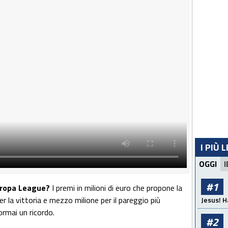
I PIÙ 
OGGI
I
#1
Europa League?
I premi in milioni di euro che propone la
 la vittoria e mezzo milione per il pareggio più
Jesus! H
ormai un ricordo.
#2