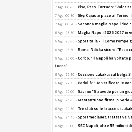
Pisa, Pres. Corrado: "Valoriz
7 Ago, 00:45 -
Sky: Cajuste piace al Torino!
7 Ago, 00:30 -
Seconda maglia Napoli dedica
7 Ago, 00:20 -
Maglia Napoli 2026 2027 in ve
6 Ago, 23:50 -
Sportitalia - Il Como rompe g
6 Ago, 23:45 -
Roma, Ndicka sicuro: "Ecco c
6 Ago, 23:30 -
Corbo: "Il Napoli ha voltato 
6 Ago, 23:00 -
Lucca"
Cessione Lukaku: sul belga 3 
6 Ago, 22:30 -
Pedullà: "Ho verificato le vo
6 Ago, 22:15 -
Savino: "Stravedo per un gio
6 Ago, 22:00 -
Mastantuono firma in Serie A, 
6 Ago, 21:45 -
Tre club sulle tracce di Luka
6 Ago, 21:30 -
Sportmediaset: trattativa Nap
6 Ago, 21:15 -
SSC Napoli, oltre 55 milioni d
6 Ago, 21:00 -