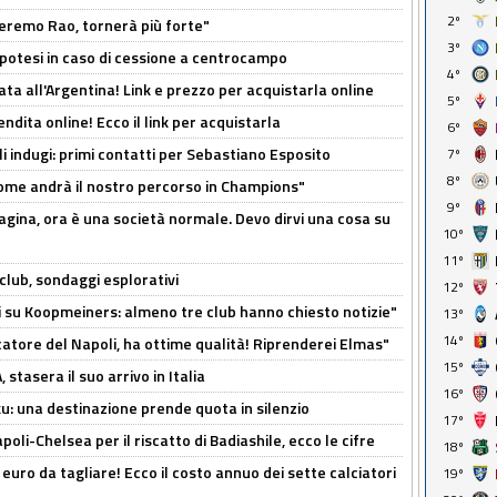
2º
zeremo Rao, tornerà più forte"
3º
 Ipotesi in caso di cessione a centrocampo
4º
ta all'Argentina! Link e prezzo per acquistarla online
5º
ndita online! Ecco il link per acquistarla
6º
li indugi: primi contatti per Sebastiano Esposito
7º
8º
ome andrà il nostro percorso in Champions"
9º
pagina, ora è una società normale. Devo dirvi una cosa su
10º
11º
club, sondaggi esplorativi
12º
ci su Koopmeiners: almeno tre club hanno chiesto notizie"
13º
14º
catore del Napoli, ha ottime qualità! Riprenderei Elmas"
15º
stasera il suo arrivo in Italia
16º
ku: una destinazione prende quota in silenzio
17º
oli-Chelsea per il riscatto di Badiashile, ecco le cifre
18º
i euro da tagliare! Ecco il costo annuo dei sette calciatori
19º