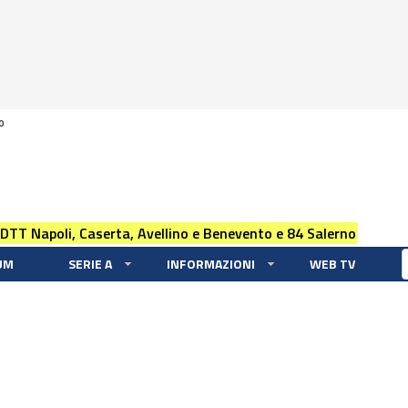
0
 DTT Napoli, Caserta, Avellino e Benevento e 84 Salerno
UM
SERIE A
INFORMAZIONI
WEB TV