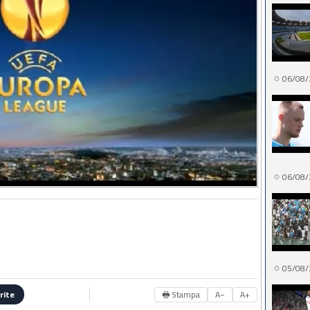
06/08/
06/08/
05/08/
🖶 Stampa
A−
A+
rite