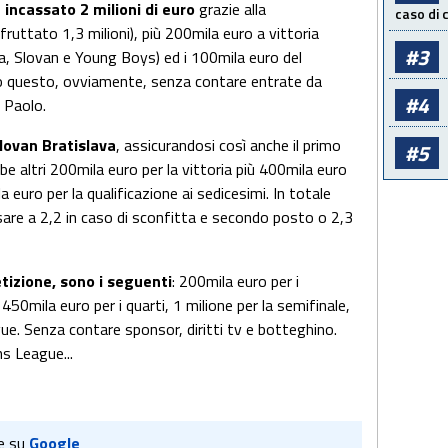
 incassato 2 milioni di euro
grazie alla
caso di
 fruttato 1,3 milioni), più 200mila euro a vittoria
#3
ta, Slovan e Young Boys) ed i 100mila euro del
o questo, ovviamente, senza contare entrate da
#4
n Paolo.
lovan Bratislava
, assicurandosi così anche il primo
#5
be altri 200mila euro per la vittoria più 400mila euro
la euro per la qualificazione ai sedicesimi. In totale
sare a 2,2 in caso di sconfitta e secondo posto o 2,3
tizione, sono i seguenti
: 200mila euro per i
450mila euro per i quarti, 1 milione per la semifinale,
ague. Senza contare sponsor, diritti tv e botteghino.
ns League...
e su
Google