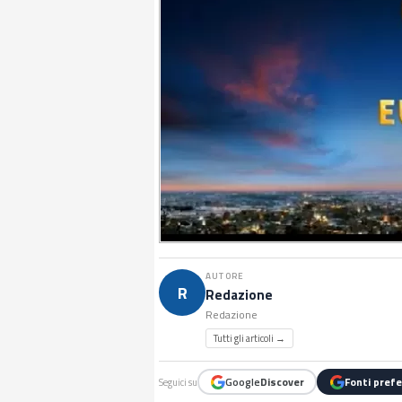
AUTORE
R
Redazione
Redazione
Tutti gli articoli →
Google
Discover
Fonti prefe
Seguici su