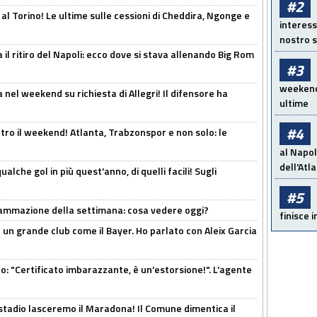
#2
 al Torino! Le ultime sulle cessioni di Cheddira, Ngonge e
interess
nostro s
 il ritiro del Napoli: ecco dove si stava allenando Big Rom
#3
weekend!
 nel weekend su richiesta di Allegri! Il difensore ha
ultime
#4
tro il weekend! Atlanta, Trabzonspor e non solo: le
al Napol
dell'Atl
alche gol in più quest'anno, di quelli facili! Sugli
#5
rammazione della settimana: cosa vedere oggi?
finisce i
in un grande club come il Bayer. Ho parlato con Aleix Garcia
ito: "Certificato imbarazzante, è un'estorsione!". L'agente
 stadio lasceremo il Maradona! Il Comune dimentica il