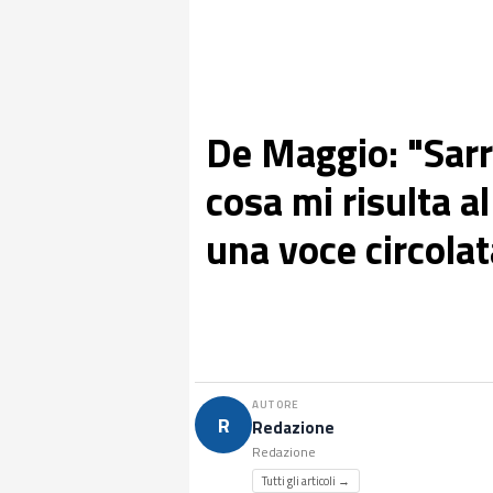
De Maggio: "Sarr
cosa mi risulta 
una voce circolat
AUTORE
R
Redazione
Redazione
Tutti gli articoli →