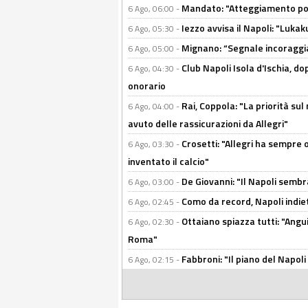
Mandato: "Atteggiamento posi
6 Ago, 06:00 -
Iezzo avvisa il Napoli: "Lukaku
6 Ago, 05:30 -
Mignano: “Segnale incoraggi
6 Ago, 05:00 -
Club Napoli Isola d'Ischia, 
6 Ago, 04:30 -
onorario
Rai, Coppola: "La priorità su
6 Ago, 04:00 -
avuto delle rassicurazioni da Allegri"
Crosetti: "Allegri ha sempre o
6 Ago, 03:30 -
inventato il calcio"
De Giovanni: "Il Napoli sembr
6 Ago, 03:00 -
Como da record, Napoli indiet
6 Ago, 02:45 -
Ottaiano spiazza tutti: "Ang
6 Ago, 02:30 -
Roma"
Fabbroni: "Il piano del Napoli
6 Ago, 02:15 -