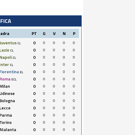
IFICA
uadra
PT
G
V
N
P
Juventus
0
0
0
0
0
CL
Lazio
0
0
0
0
0
CL
Napoli
0
0
0
0
0
CL
Inter
0
0
0
0
0
CL
Fiorentina
0
0
0
0
0
EL
Roma
0
0
0
0
0
ECL
Milan
0
0
0
0
0
Udinese
0
0
0
0
0
Bologna
0
0
0
0
0
Lecce
0
0
0
0
0
Parma
0
0
0
0
0
Torino
0
0
0
0
0
Atalanta
0
0
0
0
0