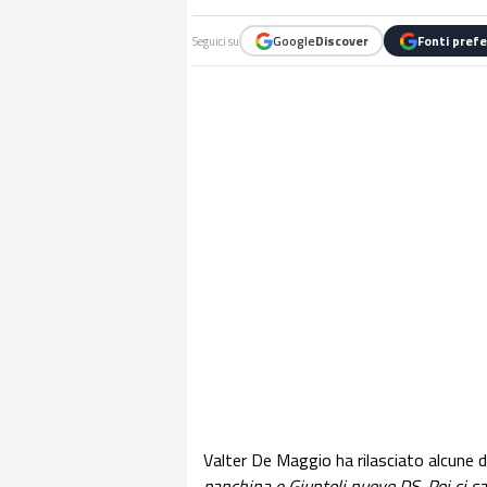
Google
Discover
Fonti prefe
Seguici su
Valter De Maggio ha rilasciato alcune d
panchina e Giuntoli nuovo DS. Poi ci sa