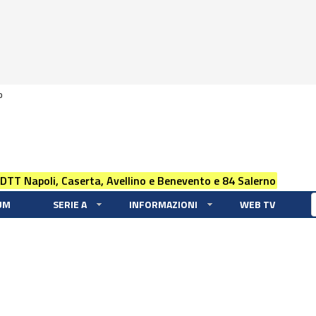
0
 DTT Napoli, Caserta, Avellino e Benevento e 84 Salerno
UM
SERIE A
INFORMAZIONI
WEB TV