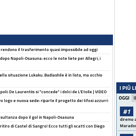
 rendono il trasferimento quasi impossibile ad oggi
dopo Napoli-Osasuna: ecco le note liete per Allegri, i
lla situazione Lukaku. Badiashile è in lista, ma occhio
I PIÙ 
apoli: De Laurentiis si "concede" i dolci de L'Etoile | VIDEO
OGGI
I
 logo e nuova sede: riparte il progetto dei tifosi azzurri
#1
esultanza dopo il gol in Napoli-Osasuna
diremo a
Maradon
ritiro di Castel di Sangro! Ecco tutti gli scatti con Diego