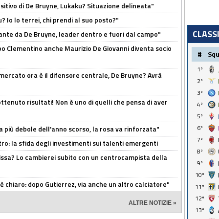
tivo di De Bruyne, Lukaku? Situazione delineata"
? Io lo terrei, chi prendi al suo posto?"
CLASS
ante da De Bruyne, leader dentro e fuori dal campo"
dopo Clementino anche Maurizio De Giovanni diventa socio
#
Sq
1º
l mercato ora è il difensore centrale, De Bruyne? Avrà
2º
3º
ttenuto risultati! Non è uno di quelli che pensa di aver
4º
5º
6º
a più debole dell'anno scorso, la rosa va rinforzata"
7º
ro: la sfida degli investimenti sui talenti emergenti
8º
uissa? Lo cambierei subito con un centrocampista della
9º
10º
 è chiaro: dopo Gutierrez, via anche un altro calciatore"
11º
12º
ALTRE NOTIZIE »
13º