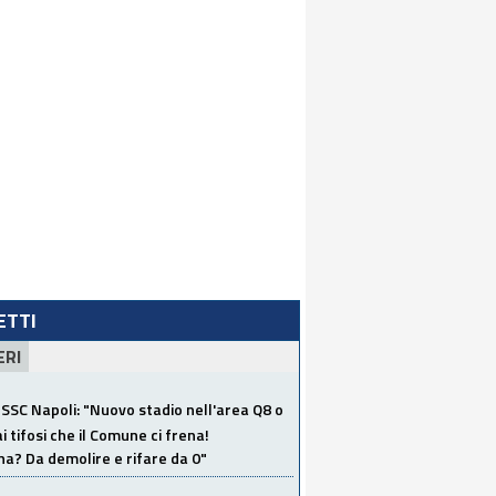
LETTI
ERI
SSC Napoli: "Nuovo stadio nell'area Q8 o
i tifosi che il Comune ci frena!
a? Da demolire e rifare da 0"