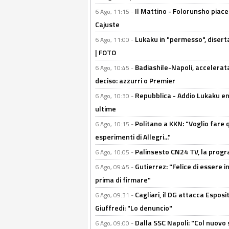
Il Mattino - Folorunsho piace
6 Ago, 11:15 -
Cajuste
Lukaku in "permesso", diserta
6 Ago, 11:00 -
| FOTO
Badiashile-Napoli, accelerata
6 Ago, 10:45 -
deciso: azzurri o Premier
Repubblica - Addio Lukaku en
6 Ago, 10:30 -
ultime
Politano a KKN: "Voglio fare qu
6 Ago, 10:15 -
esperimenti di Allegri..."
Palinsesto CN24 TV, la prog
6 Ago, 10:05 -
Gutierrez: "Felice di essere 
6 Ago, 09:45 -
prima di firmare"
Cagliari, il DG attacca Espos
6 Ago, 09:31 -
Giuffredi: "Lo denuncio"
Dalla SSC Napoli: "Col nuovo
6 Ago, 09:00 -