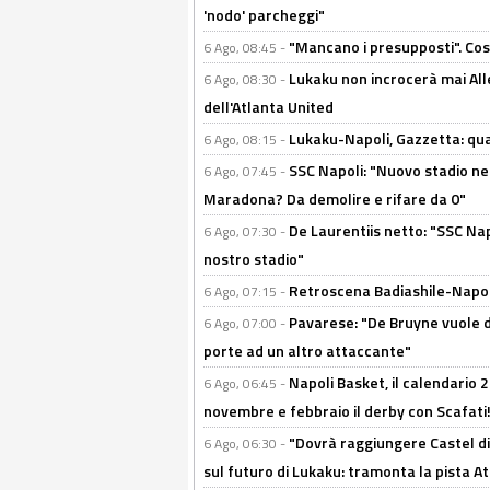
'nodo' parcheggi"
"Mancano i presupposti". Cos
6 Ago, 08:45 -
Lukaku non incrocerà mai Alleg
6 Ago, 08:30 -
dell'Atlanta United
Lukaku-Napoli, Gazzetta: qu
6 Ago, 08:15 -
SSC Napoli: "Nuovo stadio nel
6 Ago, 07:45 -
Maradona? Da demolire e rifare da 0"
De Laurentiis netto: "SSC Nap
6 Ago, 07:30 -
nostro stadio"
Retroscena Badiashile-Napoli:
6 Ago, 07:15 -
Pavarese: "De Bruyne vuole d
6 Ago, 07:00 -
porte ad un altro attaccante"
Napoli Basket, il calendario
6 Ago, 06:45 -
novembre e febbraio il derby con Scafati!
"Dovrà raggiungere Castel di
6 Ago, 06:30 -
sul futuro di Lukaku: tramonta la pista A