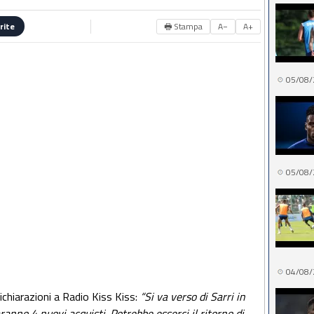
🖶 Stampa
A−
A+
rite
05/08/
05/08/
04/08/
ichiarazioni a Radio Kiss Kiss:
“Si va verso di Sarri in
ranno 4 nuovi acquisti. Potrebbe esserci il ritorno di