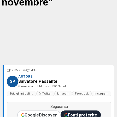
novembre"
19.05.2026
14:15
AUTORE
Salvatore Passante
SP
Giornalista pubblicista · SSC Napoli
Tutti gli articoli →
𝕏 Twitter
LinkedIn
Facebook
Instagram
Seguici su
Google
Discover
Fonti preferite