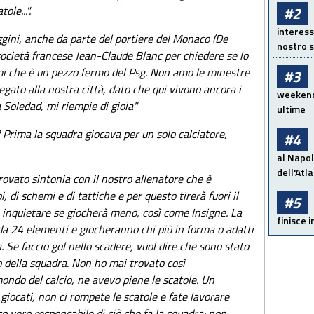
ole...".
#2
interess
ggini, anche da parte del portiere del Monaco (De
nostro s
società francese Jean-Claude Blanc per chiedere se lo
i che è un pezzo fermo del Psg. Non amo le minestre
#3
legato alla nostra città, dato che qui vivono ancora i
weekend!
 Soledad, mi riempie di gioia"
ultime
Prima la squadra giocava per un solo calciatore,
#4
al Napol
dell'Atl
trovato sintonia con il nostro allenatore che è
, di schemi e di tattiche e per questo tirerà fuori il
#5
 inquietare se giocherà meno, così come Insigne. La
finisce i
da 24 elementi e giocheranno chi più in forma o adatti
 Se faccio gol nello scadere, vuol dire che sono stato
o della squadra. Non ho mai trovato così
ondo del calcio, ne avevo piene le scatole. Un
 giocati, non ci rompete le scatole e fate lavorare
co vero responsabile di ciò che fa la squadra: non