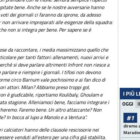
capitate bene. Anche se le nostre avversarie hanno
 voti dei giornali ci faranno da sprone, da adesso
non arrivare impreparati alle esigenze della squadra:
che non si integra per bene. Per sapere se è
se da raccontare, i media massimizzano quello che
ticolare per tanti fattori: allenamenti, nuovi arrivi e
erchè si deve parlare altrimenti Infront non riesce a
e parlare e riempire i giornali. I tifosi non devono
orme circo Barnum vale pochissimo e ai fan dico di
ori attori. Milan? Abbiamo preso troppi gol,
I PIÙ 
 non è giudicabile, riportiamo Koulibaly, Ghoulam e
sata stagione. Alleniamoci bene, facciamo integrare i
OGGI
I
cheremo. Faremo bene. Un altro attaccante? Non
#1
e? In bocca al lupo a Manolo e a Ventura".
diremo a
ri calciatori hanno delle clausole rescissorie nei
Maradon
ssere venduti all'estero per una cifra già stabilita.