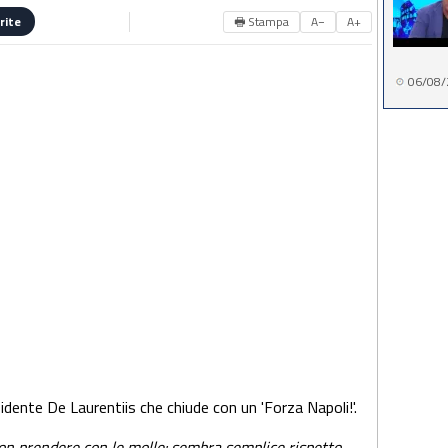
🖶 Stampa
A−
A+
rite
06/08/
idente De Laurentiis che chiude con un 'Forza Napoli!'.
n prendere con le molle: sembra semplice rispetto