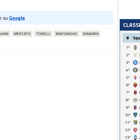
e su
Google
CLASS
AVANI
MERCATO
TONELLI
MAKSIMOVIC
DIAWARA
#
Sq
1º
2º
3º
4º
5º
6º
7º
8º
9º
10º
11º
12º
13º