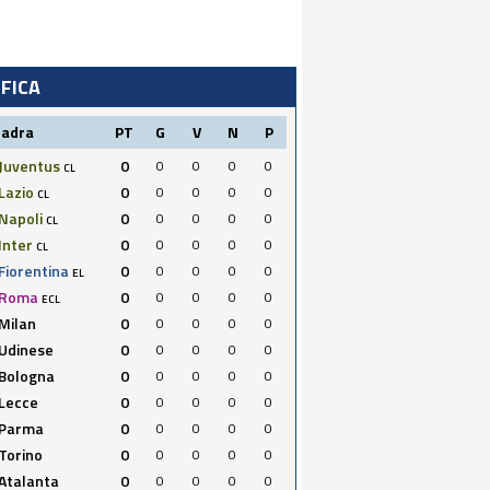
IFICA
uadra
PT
G
V
N
P
Juventus
0
0
0
0
0
CL
Lazio
0
0
0
0
0
CL
Napoli
0
0
0
0
0
CL
Inter
0
0
0
0
0
CL
Fiorentina
0
0
0
0
0
EL
Roma
0
0
0
0
0
ECL
Milan
0
0
0
0
0
Udinese
0
0
0
0
0
Bologna
0
0
0
0
0
Lecce
0
0
0
0
0
Parma
0
0
0
0
0
Torino
0
0
0
0
0
Atalanta
0
0
0
0
0