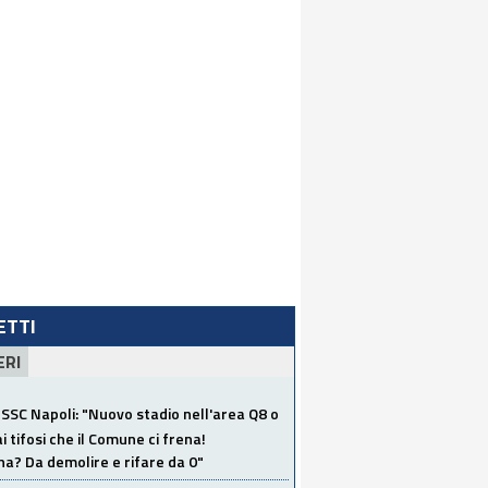
LETTI
ERI
SSC Napoli: "Nuovo stadio nell'area Q8 o
i tifosi che il Comune ci frena!
a? Da demolire e rifare da 0"