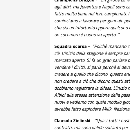
agli altri, ma Juventus e Napoli sono 
fatto molto bene nei loro campionati. I
cominciamo a lavorare per gennaio per 
che sia un infortunio oppure qualcuno 
un
cocomero è
buono va aperto...".
Squadra scarsa -
"Poichè mancano co
c'è. L'inizio della stagione è sempre par
mercato aperto. Si fa un gran parlare p
vendere i diritti, si parla perchè si dev
credere a quello che dicono, questo en
non credere a ciò che dicono questi att
dobbiamo registrare la difesa. L'inizio
Albiol alla stessa attenzione della pas
nuovi e vediamo con quale modulo gio
avrebbe fatto esplodere Milik. Nazional
Clausola Zielinski
-
"Quasi tutti i nost
contratti, ma sono valide soltanto per e