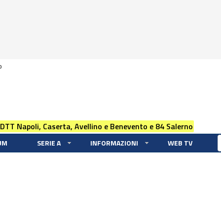
0
 DTT Napoli, Caserta, Avellino e Benevento e 84 Salerno
UM
SERIE A
INFORMAZIONI
WEB TV