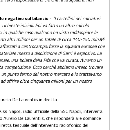
do negativo sul bilancio
-
“I cartellini dei calciatori
 richieste iniziali. Poi va fatto un altro calcolo
 in qualche caso qualcuno ha visto raddoppiare le
ti altri milioni per un totale di circa 140-150 mln.Mi
rafforzati a centrocampo: forse la squadra europea che
 materiale messo a dispisizione di Sarri è esplosivo. La
ionale: una boiata della Fifa che va curata. Avremo un
esta competizione. Ecco perchè abbiamo inteso trovare
è un punto fermo del nostro mercato e lo trattavamo
 ad offrire oltre cinquanta milioni per un nostro
urelio De Laurentiis in diretta.
iss Napoli, radio ufficiale della SSC Napoli, interverrà
rro Aurelio De Laurentiis, che risponderà alle domande
iretta testuale dell'intervento radiofonico del