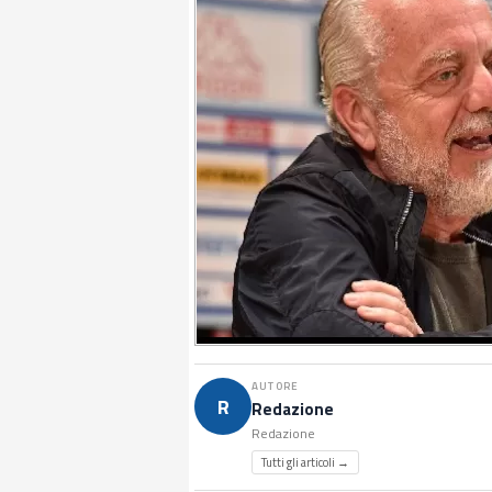
AUTORE
R
Redazione
Redazione
Tutti gli articoli →