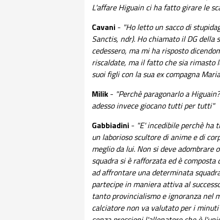
L'affare Higuain ci ha fatto girare le scat
Cavani
-
"Ho letto un sacco di stupida
Sanctis, ndr). Ho chiamato il DG della 
cedessero, ma mi ha risposto dicendom
riscaldate, ma il fatto che sia rimasto 
suoi figli con la sua ex compagna Maria
Milik
-
"Perchè paragonarlo a Higuain? 
adesso invece giocano tutti per tutti"
Gabbiadini
-
"E' incedibile perchè ha 
un laborioso scultore di anime e di corpi
meglio da lui. Non si deve adombrare o
squadra si è rafforzata ed è composta 
ad affrontare una determinata squadra.
partecipe in maniera attiva al success
tanto provincialismo e ignoranza nel m
calciatore non va valutato per i minuti
senza pressioni l'allenatore che è l'uni