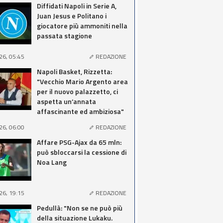
Diffidati Napoli in Serie A,
Juan Jesus e Politano i
giocatore più ammoniti nella
passata stagione
26, 05:45
REDAZIONE
Napoli Basket, Rizzetta:
"Vecchio Mario Argento area
per il nuovo palazzetto, ci
aspetta un’annata
affascinante ed ambiziosa"
26, 06:00
REDAZIONE
Affare PSG-Ajax da 65 mln:
può sbloccarsi la cessione di
Noa Lang
26, 19:15
REDAZIONE
Pedullà: "Non se ne può più
della situazione Lukaku.