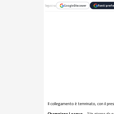
Google
Discover
Fonti prefe
Seguici su
Il collegamento è temrinato, con il pres
Champions League
-
"Un girone da no