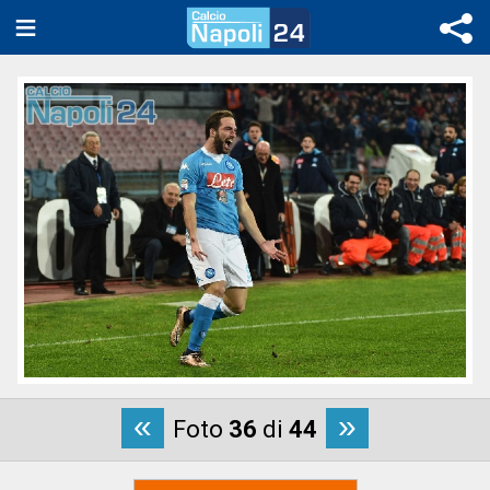
«
»
Foto
36
di
44