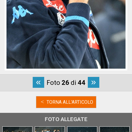
«
»
Foto
26
di
44
<
TORNA ALL'ARTICOLO
FOTO ALLEGATE