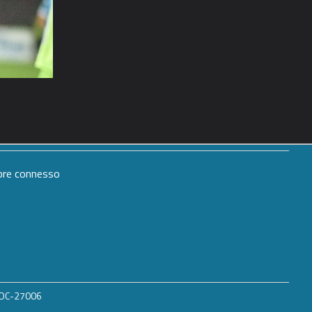
mpre connesso
 ROC-27006