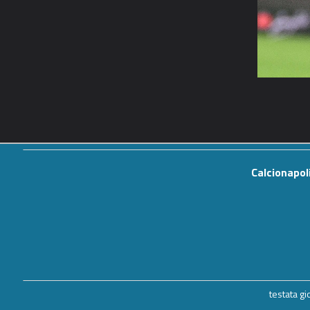
Calcionapol
testata g