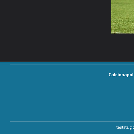
Calcionapol
testata g