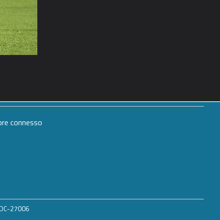
mpre connesso
 ROC-27006