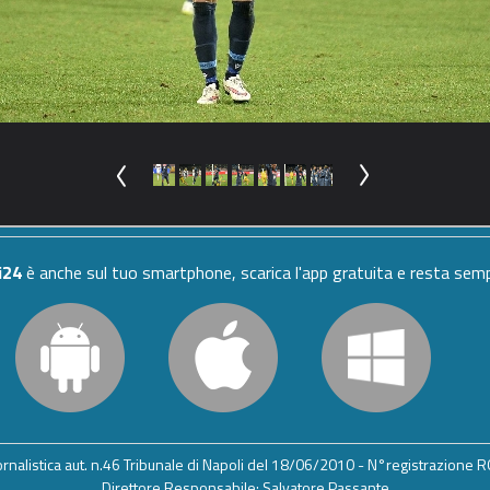
i24
è anche sul tuo smartphone, scarica l'app gratuita e resta se
iornalistica aut. n.46 Tribunale di Napoli del 18/06/2010 - N°registrazione
Direttore Responsabile: Salvatore Passante