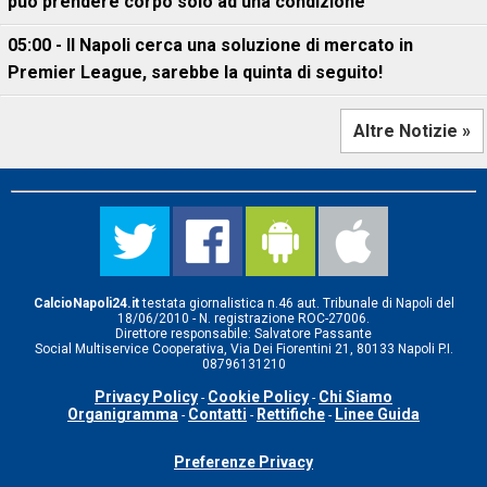
può prendere corpo solo ad una condizione
05:00 - Il Napoli cerca una soluzione di mercato in
Premier League, sarebbe la quinta di seguito!
Altre Notizie »
CalcioNapoli24.it
testata giornalistica n.46 aut. Tribunale di Napoli del
18/06/2010 - N. registrazione ROC-27006.
Direttore responsabile: Salvatore Passante
Social Multiservice Cooperativa, Via Dei Fiorentini 21, 80133 Napoli P.I.
08796131210
Privacy Policy
Cookie Policy
Chi Siamo
-
-
Organigramma
Contatti
Rettifiche
Linee Guida
-
-
-
Preferenze Privacy