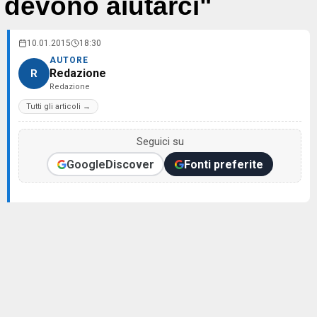
devono aiutarci"
10.01.2015
18:30
AUTORE
Redazione
R
Redazione
Tutti gli articoli →
Seguici su
Google
Discover
Fonti preferite