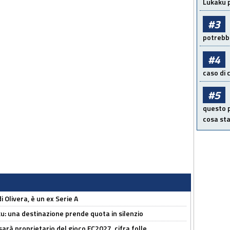
Lukaku p
#3
potrebbe
#4
caso di
#5
questo p
cosa sta
i Olivera, è un ex Serie A
ku: una destinazione prende quota in silenzio
sarà proprietario del gioco FC2027, cifra folle