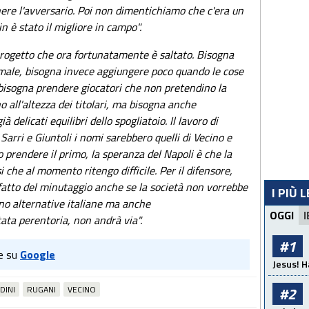
ere l'avversario. Poi non dimentichiamo che c'era un
in è stato il migliore in campo".
progetto che ora fortunatamente è saltato. Bisogna
male, bisogna invece aggiungere poco quando le cose
 bisogna prendere giocatori che non pretendino la
o all'altezza dei titolari, ma bisogna anche
 delicati equilibri dello spogliatoio. Il lavoro di
 Sarri e Giuntoli i nomi sarebbero quelli di Vecino e
o prendere il primo, la speranza del Napoli è che la
 che al momento ritengo difficile. Per il difensore,
fatto del minutaggio anche se la società non vorrebbe
I PIÙ 
no alternative italiane ma anche
OGGI
I
tata perentoria, non andrà via".
#1
e su
Google
Jesus! H
DINI
RUGANI
VECINO
#2