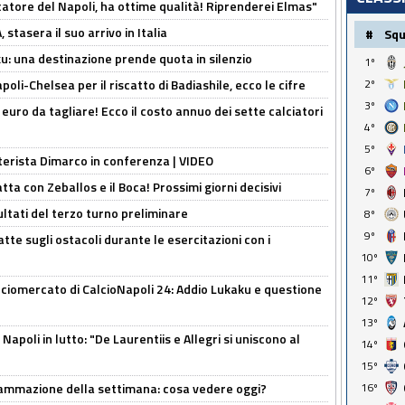
catore del Napoli, ha ottime qualità! Riprenderei Elmas"
stasera il suo arrivo in Italia
#
Sq
ku: una destinazione prende quota in silenzio
1º
oli-Chelsea per il riscatto di Badiashile, ecco le cifre
2º
3º
i euro da tagliare! Ecco il costo annuo dei sette calciatori
4º
5º
nterista Dimarco in conferenza | VIDEO
6º
atta con Zeballos e il Boca! Prossimi giorni decisivi
7º
ultati del terzo turno preliminare
8º
9º
tte sugli ostacoli durante le esercitazioni con i
10º
11º
ciomercato di CalcioNapoli 24: Addio Lukaku e questione
12º
13º
apoli in lutto: "De Laurentiis e Allegri si uniscono al
14º
15º
rammazione della settimana: cosa vedere oggi?
16º