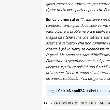
gioco aperto che tanto ama per conten
rigore netto per i partenopei e che Per
Sul calciomercato:
"Il club aveva un 
cambiare tanto quando le cose vanno 
vanno bene. Il problema ora è duplice:
maglia da titolare ma che tuttavia sian
scegliere calciatori che non rompino i già
ricerca è già iniziato, se dipendesse da
Rugani. Ma credo che sarà difficilissim
Fiorentina si sgonfiasse ma è un'ipotesi
bisogna aspettare poiché non è soddis
privarsene. Nel frattempo si valuteran
straniere. Gabbiadini? La dirigenza è s
segui
CalcioNapoli24.it
direttament
TAGS
CALCIOMERCATO
VENERATO
GABBIA