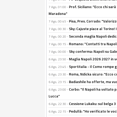
Prof. Siciliano: "Ecco chi sarà
7 Ago, 01:00 -
Maradona"
Pisa, Pres. Corrado: "Valoriz
7 Ago, 00:45 -
Sky: Cajuste piace al Torino!
7 Ago, 00:30 -
Seconda maglia Napoli dedica
7 Ago, 00:20 -
Romano: "Contatti tra Napoli 
7 Ago, 00:15 -
Sky conferma: Napoli su Gabr
7 Ago, 00:00 -
Maglia Napoli 2026 2027 in ve
6 Ago, 23:50 -
Sportitalia - Il Como rompe g
6 Ago, 23:45 -
Roma, Ndicka sicuro: "Ecco c
6 Ago, 23:30 -
Badiashile ha offerte, ma vu
6 Ago, 23:15 -
Corbo: "Il Napoli ha voltato 
6 Ago, 23:00 -
Lucca"
Cessione Lukaku: sul belga 3 
6 Ago, 22:30 -
Pedullà: "Ho verificato le vo
6 Ago, 22:15 -