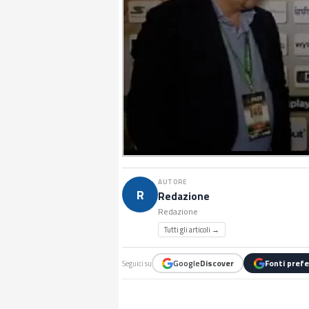
AUTORE
R
Redazione
Redazione
Tutti gli articoli →
Google
Discover
Fonti prefe
Seguici su