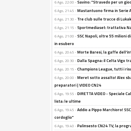
Savino: "Stravedo per un gio
6 Ago, 22:00 -
Mastantuono firma in Serie A, 
6 Ago, 21:45 -
Tre club sulle tracce di Luka
6 Ago, 21:30 -
Sportmediaset: trattativa Nap
6 Ago, 21:15 -
SSC Napoli, oltre 55 milioni d
6 Ago, 21:00 -
in esubero
Morte Baresi, la gaffe dell'i
6 Ago, 20:45 -
Dalla Spagna: il Celta Vigo tr
6 Ago, 20:30 -
Champions League, tutti i ris
6 Ago, 20:15 -
Meret sotto assalto! Alex sba
6 Ago, 20:00 -
preparatori | VIDEO CN24
DIRETTA VIDEO - Speciale Cal
6 Ago, 19:55 -
lista: le ultime
Addio a Pippo Marchioro! SSC N
6 Ago, 19:45 -
cordoglio"
Palinsesto CN24 TV, la prog
6 Ago, 19:40 -