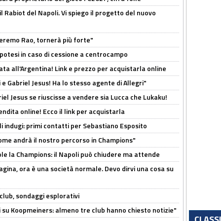
 il Rabiot del Napoli. Vi spiego il progetto del nuovo
zeremo Rao, tornerà più forte"
 Ipotesi in caso di cessione a centrocampo
ta all'Argentina! Link e prezzo per acquistarla online
e Gabriel Jesus! Ha lo stesso agente di Allegri"
iel Jesus se riuscisse a vendere sia Lucca che Lukaku!
ndita online! Ecco il link per acquistarla
li indugi: primi contatti per Sebastiano Esposito
ome andrà il nostro percorso in Champions"
ole la Champions: il Napoli può chiudere ma attende
pagina, ora è una società normale. Devo dirvi una cosa su
club, sondaggi esplorativi
ci su Koopmeiners: almeno tre club hanno chiesto notizie"
CLASS