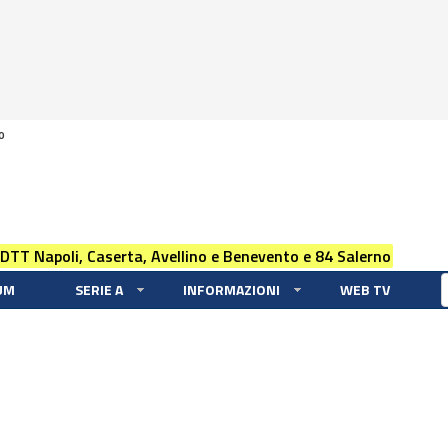
0
 DTT Napoli, Caserta, Avellino e Benevento e 84 Salerno
UM
SERIE A
INFORMAZIONI
WEB TV