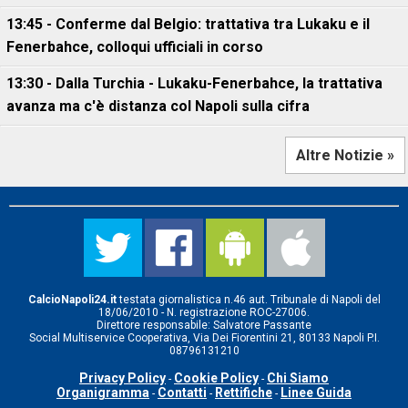
13:45 - Conferme dal Belgio: trattativa tra Lukaku e il
Fenerbahce, colloqui ufficiali in corso
13:30 - Dalla Turchia - Lukaku-Fenerbahce, la trattativa
avanza ma c'è distanza col Napoli sulla cifra
Altre Notizie »
CalcioNapoli24.it
testata giornalistica n.46 aut. Tribunale di Napoli del
18/06/2010 - N. registrazione ROC-27006.
Direttore responsabile: Salvatore Passante
Social Multiservice Cooperativa, Via Dei Fiorentini 21, 80133 Napoli P.I.
08796131210
Privacy Policy
Cookie Policy
Chi Siamo
-
-
Organigramma
Contatti
Rettifiche
Linee Guida
-
-
-