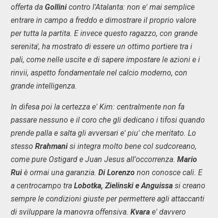
offerta da
Gollini
contro l'Atalanta: non e' mai semplice
entrare in campo a freddo e dimostrare il proprio valore
per tutta la partita. E invece questo ragazzo, con grande
serenita', ha mostrato di essere un ottimo portiere tra i
pali, come nelle uscite e di sapere impostare le azioni e i
rinvii, aspetto fondamentale nel calcio moderno, con
grande intelligenza.
In difesa poi la certezza e' Kim: centralmente non fa
passare nessuno e il coro che gli dedicano i tifosi quando
prende palla e salta gli avversari e' piu' che meritato. Lo
stesso
Rrahmani
si integra molto bene col sudcoreano,
come pure Ostigard e Juan Jesus all'occorrenza.
Mario
Rui
è ormai una garanzia.
Di Lorenzo
non conosce cali. E
a centrocampo tra
Lobotka, Zielinski e Anguissa
si creano
sempre le condizioni giuste per permettere agli attaccanti
di sviluppare la manovra offensiva.
Kvara
e' davvero