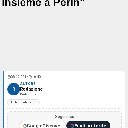
insieme a Perin"
08.12.2014
10:40
AUTORE
Redazione
R
Redazione
Tutti gli articoli →
Seguici su
Google
Discover
Fonti preferite