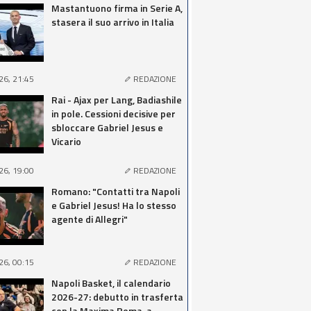
Mastantuono firma in Serie A,
stasera il suo arrivo in Italia
26, 21:45
REDAZIONE
Rai - Ajax per Lang, Badiashile
in pole. Cessioni decisive per
sbloccare Gabriel Jesus e
Vicario
26, 19:00
REDAZIONE
Romano: "Contatti tra Napoli
e Gabriel Jesus! Ha lo stesso
agente di Allegri"
26, 00:15
REDAZIONE
Napoli Basket, il calendario
2026-27: debutto in trasferta
con la Maxima Roma, a