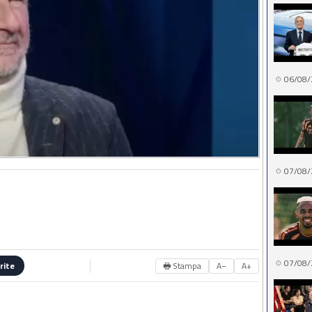
06/08/
07/08/
07/08/
🖶 Stampa
A−
A+
rite