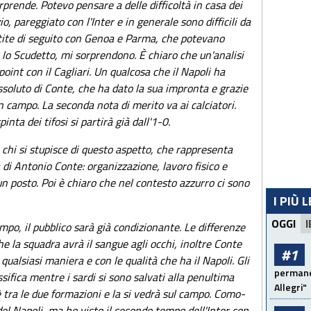
prende. Potevo pensare a delle difficoltà in casa dei
o, pareggiato con l'Inter e in generale sono difficili da
artite di seguito con Genoa e Parma, che potevano
lo Scudetto, mi sorprendono. È chiaro che un'analisi
oint con il Cagliari. Un qualcosa che il Napoli ha
assoluto di Conte, che ha dato la sua impronta e grazie
n campo. La seconda nota di merito va ai calciatori.
pinta dei tifosi si partirà già dall'1-0.
 chi si stupisce di questo aspetto, che rappresenta
a di Antonio Conte: organizzazione, lavoro fisico e
n posto. Poi è chiaro che nel contesto azzurro ci sono
I PIÙ 
OGGI
I
mpo, il pubblico sarà già condizionante. Le differenze
 la squadra avrà il sangue agli occhi, inoltre Conte
#1
qualsiasi maniera e con le qualità che ha il Napoli. Gli
permanen
ssifica mentre i sardi si sono salvati alla penultima
Allegri"
è tra le due formazioni e la si vedrà sul campo. Como-
del Napoli, ma ho visto il secondo tempo dell'Inter con