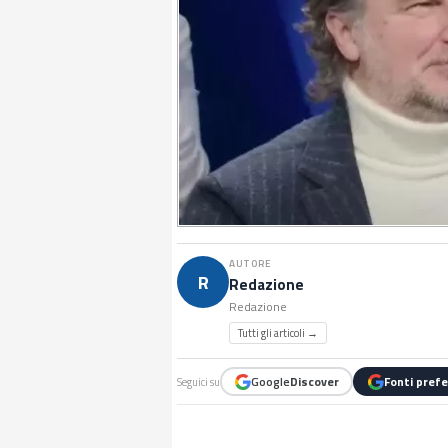
AUTORE
R
Redazione
Redazione
Tutti gli articoli →
Google
Discover
Fonti prefe
Seguici su