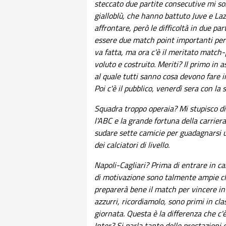
steccato due partite consecutive mi sor
gialloblù, che hanno battuto Juve e Lazi
affrontare, però le difficoltà in due p
essere due match point importanti per 
va fatta, ma ora c'è il meritato match-p
voluto e costruito. Meriti? Il primo in 
al quale tutti sanno cosa devono fare i
Poi c'è il pubblico, venerdì sera con la s
Squadra troppo operaia? Mi stupisco di
l'ABC e la grande fortuna della carrier
sudare sette camicie per guadagnarsi u
dei calciatori di livello.
Napoli-Cagliari? Prima di entrare in ca
di motivazione sono talmente ampie che
preparerà bene il match per vincere in 
azzurri, ricordiamolo, sono primi in cla
giornata. Questa è la differenza che c'
Inter? Si parla tanto delle prestazioni 