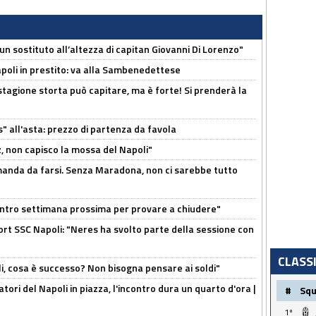
n sostituto all’altezza di capitan Giovanni Di Lorenzo"
Napoli in prestito: va alla Sambenedettese
stagione storta può capitare, ma è forte! Si prenderà la
s" all'asta: prezzo di partenza da favola
, non capisco la mossa del Napoli"
omanda da farsi. Senza Maradona, non ci sarebbe tutto
contro settimana prossima per provare a chiudere"
port SSC Napoli: "Neres ha svolto parte della sessione con
CLASS
li, cosa è successo? Non bisogna pensare ai soldi"
atori del Napoli in piazza, l'incontro dura un quarto d'ora |
#
Sq
1º