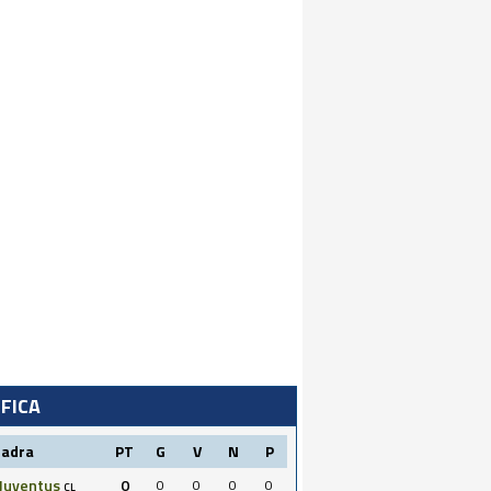
IFICA
uadra
PT
G
V
N
P
Juventus
0
0
0
0
0
CL