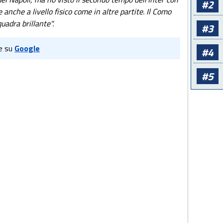
#2
 anche a livello fisico come in altre partite. Il Como
uadra brillante".
#3
e su
Google
#4
#5