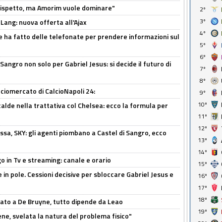
o rispetto, ma Amorim vuole dominare"
2º
3º
 Lang: nuova offerta all'Ajax
4º
e ha fatto delle telefonate per prendere informazioni sul
5º
6º
 Sangro non solo per Gabriel Jesus: si decide il futuro di
7º
8º
ciomercato di CalcioNapoli 24:
9º
10º
calde nella trattativa col Chelsea: ecco la formula per
11º
12º
ssa, SKY: gli agenti piombano a Castel di Sangro, ecco
13º
14º
o in Tv e streaming: canale e orario
15º
e in pole. Cessioni decisive per sbloccare Gabriel Jesus e
16º
17º
18º
sato a De Bruyne, tutto dipende da Leao
19º
e, svelata la natura del problema fisico"