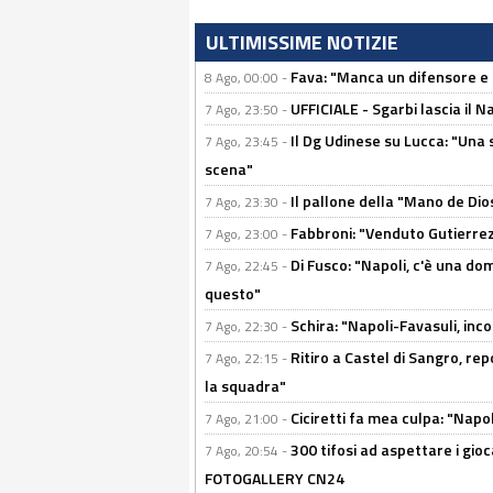
ULTIMISSIME NOTIZIE
Fava: "Manca un difensore e u
8 Ago, 00:00 -
UFFICIALE - Sgarbi lascia il 
7 Ago, 23:50 -
Il Dg Udinese su Lucca: "Una 
7 Ago, 23:45 -
scena"
Il pallone della "Mano de Dio
7 Ago, 23:30 -
Fabbroni: "Venduto Gutierrez
7 Ago, 23:00 -
Di Fusco: "Napoli, c'è una d
7 Ago, 22:45 -
questo"
Schira: "Napoli-Favasuli, in
7 Ago, 22:30 -
Ritiro a Castel di Sangro, re
7 Ago, 22:15 -
la squadra"
Ciciretti fa mea culpa: "Napo
7 Ago, 21:00 -
300 tifosi ad aspettare i gioc
7 Ago, 20:54 -
FOTOGALLERY CN24