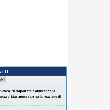
LETTI
ERI
Schira: "Il Napoli sta pianificando la
za di Marianucci: arriva la reazione di