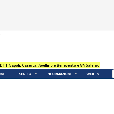
0
 DTT Napoli, Caserta, Avellino e Benevento e 84 Salerno
UM
SERIE A
INFORMAZIONI
WEB TV