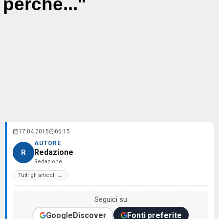
perché..."
17.04.2015
06:15
AUTORE
Redazione
R
Redazione
Tutti gli articoli →
Seguici su
Google
Discover
Fonti preferite