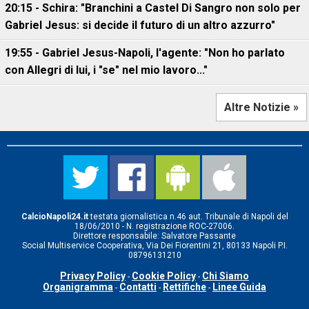
20:15 - Schira: "Branchini a Castel Di Sangro non solo per
Gabriel Jesus: si decide il futuro di un altro azzurro"
19:55 - Gabriel Jesus-Napoli, l'agente: "Non ho parlato
con Allegri di lui, i "se" nel mio lavoro..."
Altre Notizie »
CalcioNapoli24.it
testata giornalistica n.46 aut. Tribunale di Napoli del
18/06/2010 - N. registrazione ROC-27006.
Direttore responsabile: Salvatore Passante
Social Multiservice Cooperativa, Via Dei Fiorentini 21, 80133 Napoli P.I.
08796131210
Privacy Policy
Cookie Policy
Chi Siamo
-
-
Organigramma
Contatti
Rettifiche
Linee Guida
-
-
-