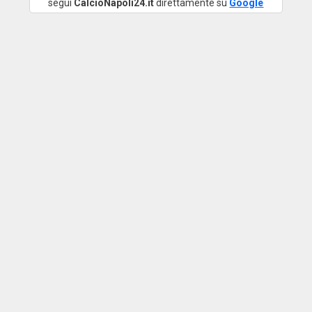
segui
CalcioNapoli24.it
direttamente su
Google