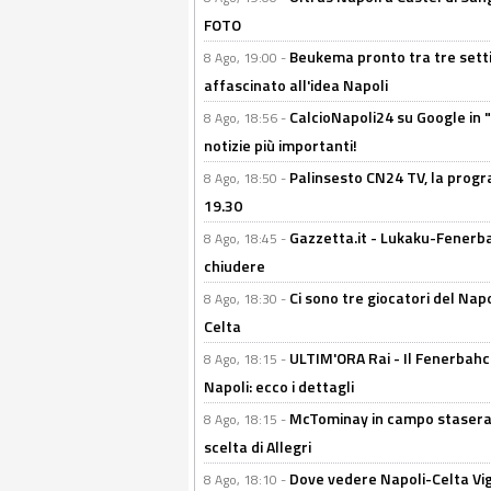
FOTO
Beukema pronto tra tre setti
8 Ago, 19:00 -
affascinato all'idea Napoli
CalcioNapoli24 su Google in "
8 Ago, 18:56 -
notizie più importanti!
Palinsesto CN24 TV, la progr
8 Ago, 18:50 -
19.30
Gazzetta.it - Lukaku-Fenerbah
8 Ago, 18:45 -
chiudere
Ci sono tre giocatori del Napo
8 Ago, 18:30 -
Celta
ULTIM'ORA Rai - Il Fenerbahce
8 Ago, 18:15 -
Napoli: ecco i dettagli
McTominay in campo stasera? 
8 Ago, 18:15 -
scelta di Allegri
Dove vedere Napoli-Celta Vig
8 Ago, 18:10 -