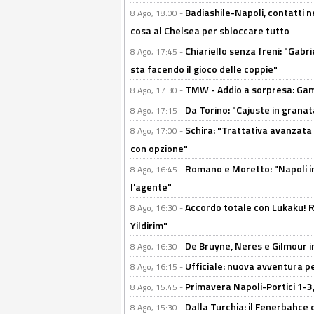
Badiashile-Napoli, contatti n
8 Ago, 18:00 -
cosa al Chelsea per sbloccare tutto
Chiariello senza freni: "Gabri
8 Ago, 17:45 -
sta facendo il gioco delle coppie"
TMW - Addio a sorpresa: Gam
8 Ago, 17:30 -
Da Torino: "Cajuste in granata
8 Ago, 17:15 -
Schira: "Trattativa avanzata
8 Ago, 17:00 -
con opzione"
Romano e Moretto: "Napoli in
8 Ago, 16:45 -
l'agente"
Accordo totale con Lukaku! Ro
8 Ago, 16:30 -
Yildirim"
De Bruyne, Neres e Gilmour in
8 Ago, 16:30 -
Ufficiale: nuova avventura per
8 Ago, 16:15 -
Primavera Napoli-Portici 1-3,
8 Ago, 15:45 -
Dalla Turchia: il Fenerbahce 
8 Ago, 15:30 -