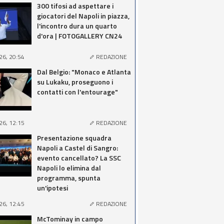
300 tifosi ad aspettare i
giocatori del Napoli in piazza,
l'incontro dura un quarto
d'ora | FOTOGALLERY CN24
26, 20:54
REDAZIONE
Dal Belgio: "Monaco e Atlanta
su Lukaku, proseguono i
contatti con l'entourage"
26, 12:15
REDAZIONE
Presentazione squadra
Napoli a Castel di Sangro:
evento cancellato? La SSC
Napoli lo elimina dal
programma, spunta
un'ipotesi
26, 12:45
REDAZIONE
McTominay in campo