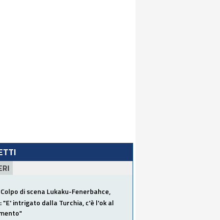
LETTI
ERI
Colpo di scena Lukaku-Fenerbahce,
"E' intrigato dalla Turchia, c'è l'ok al
imento"