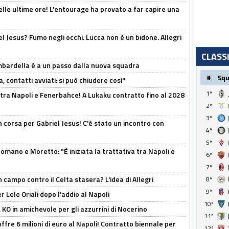
elle ultime ore! L'entourage ha provato a far capire una
el Jesus? Fumo negli occhi. Lucca non è un bidone. Allegri
CLASS
bardella è a un passo dalla nuova squadra
#
Sq
, contatti avviati: si può chiudere così"
1º
 tra Napoli e Fenerbahce! A Lukaku contratto fino al 2028
2º
3º
 corsa per Gabriel Jesus! C'è stato un incontro con
4º
5º
mano e Moretto: "È iniziata la trattativa tra Napoli e
6º
7º
 campo contro il Celta stasera? L'idea di Allegri
8º
9º
 Lele Oriali dopo l'addio al Napoli
10º
 KO in amichevole per gli azzurrini di Nocerino
11º
offre 6 milioni di euro al Napoli! Contratto biennale per
12º