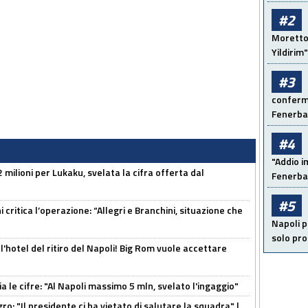
#2
Moretto:
Yildirim"
#3
conferma
Fenerb
#4
"Addio i
 milioni per Lukaku, svelata la cifra offerta dal
Fenerba
#5
 critica l’operazione: “Allegri e Branchini, situazione che
Napoli p
solo pr
l'hotel del ritiro del Napoli! Big Rom vuole accettare
a le cifre: "Al Napoli massimo 5 mln, svelato l'ingaggio"
ro: "Il presidente ci ha vietato di salutare la squadra" |