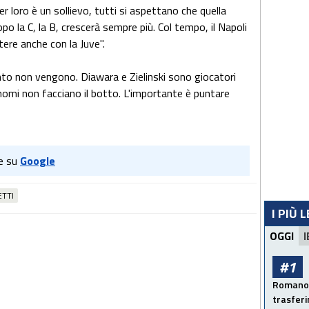
r loro è un sollievo, tutti si aspettano che quella
po la C, la B, crescerà sempre più. Col tempo, il Napoli
ere anche con la Juve".
nto non vengono. Diawara e Zielinski sono giocatori
nomi non facciano il botto. L'importante è puntare
e su
Google
TTI
I PIÙ 
OGGI
I
#1
Romano: 
trasfer