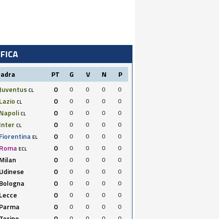
IFICA
uadra
PT
G
V
N
P
Juventus
0
0
0
0
0
CL
Lazio
0
0
0
0
0
CL
Napoli
0
0
0
0
0
CL
Inter
0
0
0
0
0
CL
Fiorentina
0
0
0
0
0
EL
Roma
0
0
0
0
0
ECL
Milan
0
0
0
0
0
Udinese
0
0
0
0
0
Bologna
0
0
0
0
0
Lecce
0
0
0
0
0
Parma
0
0
0
0
0
Torino
0
0
0
0
0