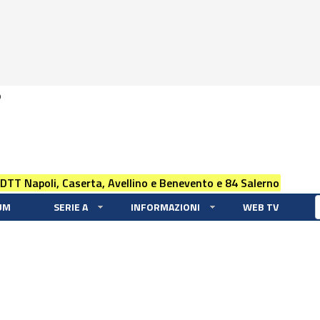
0
 DTT Napoli, Caserta, Avellino e Benevento e 84 Salerno
UM
SERIE A
INFORMAZIONI
WEB TV