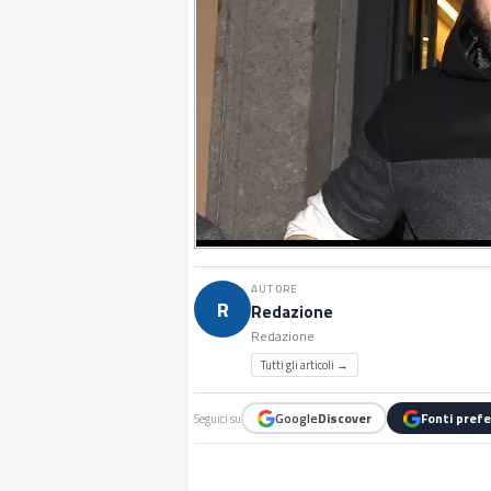
AUTORE
R
Redazione
Redazione
Tutti gli articoli →
Google
Discover
Fonti prefe
Seguici su