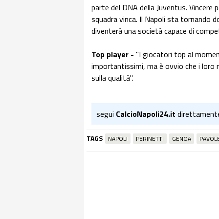
parte del DNA della Juventus. Vincere pe
squadra vinca. Il Napoli sta tornando do
diventerà una società capace di compet
Top player -
"I giocatori top al mome
importantissimi, ma è ovvio che i loro 
sulla qualità".
segui
CalcioNapoli24.it
direttament
TAGS
NAPOLI
PERINETTI
GENOA
PAVOLE