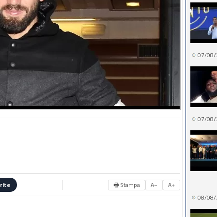
07/08/
07/08/
🖶 Stampa
A−
A+
rite
08/08/