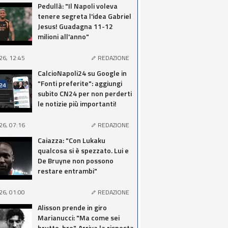
Pedullà: "Il Napoli voleva
tenere segreta l'idea Gabriel
Jesus! Guadagna 11-12
milioni all'anno"
26, 12:45
REDAZIONE
CalcioNapoli24 su Google in
"Fonti preferite": aggiungi
subito CN24 per non perderti
le notizie più importanti!
26, 07:16
REDAZIONE
Caiazza: "Con Lukaku
qualcosa si è spezzato. Lui e
De Bruyne non possono
restare entrambi"
26, 01:00
REDAZIONE
Alisson prende in giro
Marianucci: "Ma come sei
brutto, bro". Arriva la risposta