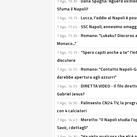
Dalla Spagna: ‘Aguerd viciniss
7 Ago, 16:30 -
Sfuma il Napoli?
Lucca, l'addio al Napoli è poss
7 Ago, 16:15 -
SSC Napoli, ennesimo omaggi
7 Ago, 15:45 -
Romano: "Lukaku? Discorso ap
7 Ago, 15:30 -
Monaco..."
"Spero capiti anche a te" l'i
7 Ago, 15:15 -
discutere
Romano: "Contatto Napoli-Gabr
7 Ago, 14:55 -
darebbe apertura agli azzurri"
DIRETTA VIDEO - Il filo dirett
7 Ago, 14:55 -
Gabriel Jesus?
Palinsesto CN24 TV, la progr
7 Ago, 14:50 -
con 4 calciatori
Moretto: "Il Napoli studia l’o
7 Ago, 14:43 -
Savic, i dettagli"
"Ha visto qualcosa che gli è 
7 Ago, 14:30 -