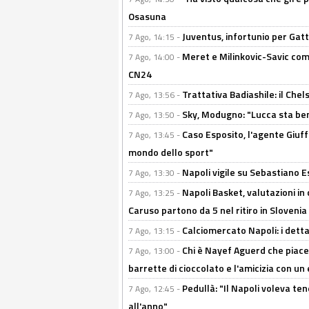
Osasuna
Juventus, infortunio per Gatti
7 Ago, 14:15 -
Meret e Milinkovic-Savic come
7 Ago, 14:00 -
CN24
Trattativa Badiashile: il Chel
7 Ago, 13:56 -
Sky, Modugno: "Lucca sta ben
7 Ago, 13:50 -
Caso Esposito, l'agente Giuff
7 Ago, 13:45 -
mondo dello sport"
Napoli vigile su Sebastiano E
7 Ago, 13:30 -
Napoli Basket, valutazioni in
7 Ago, 13:25 -
Caruso partono da 5 nel ritiro in Slovenia
Calciomercato Napoli: i detta
7 Ago, 13:15 -
Chi è Nayef Aguerd che piace al
7 Ago, 13:00 -
barrette di cioccolato e l'amicizia con un 
Pedullà: "Il Napoli voleva te
7 Ago, 12:45 -
all'anno"