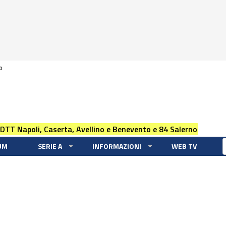
0
 DTT Napoli, Caserta, Avellino e Benevento e 84 Salerno
UM
SERIE A
INFORMAZIONI
WEB TV