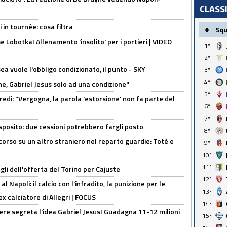
CLASS
 in tournée: cosa filtra
#
Sq
 Lobotka! Allenamento 'insolito' per i portieri | VIDEO
1º
2º
sea vuole l'obbligo condizionato, il punto - SKY
3º
4º
e, Gabriel Jesus solo ad una condizione"
5º
redi: "Vergogna, la parola 'estorsione' non fa parte del
6º
7º
sposito: due cessioni potrebbero fargli posto
8º
 corso su un altro straniero nel reparto guardie: Totè e
9º
10º
11º
gli dell'offerta del Torino per Cajuste
12º
 Napoli: il calcio con l'infradito, la punizione per le
13º
ex calciatore di Allegri | FOCUS
14º
nere segreta l'idea Gabriel Jesus! Guadagna 11-12 milioni
15º