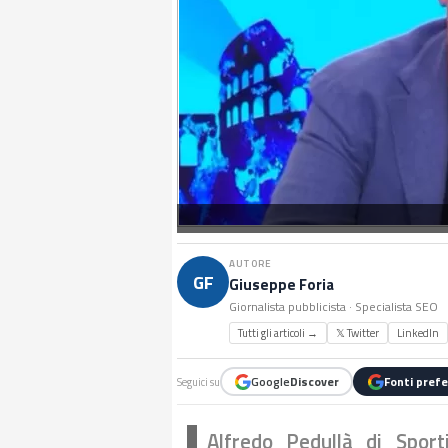
AUTORE
GF
Giuseppe Foria
Giornalista pubblicista · Specialista SEO
Tutti gli articoli →
𝕏 Twitter
LinkedIn
Google
Discover
Fonti prefe
Seguici su
Alfredo Pedullà di Sport