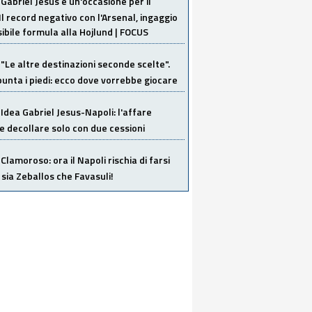
Gabriel Jesus è un'occasione per il
Il record negativo con l'Arsenal, ingaggio
sibile formula alla Hojlund | FOCUS
"Le altre destinazioni seconde scelte".
unta i piedi: ecco dove vorrebbe giocare
Idea Gabriel Jesus-Napoli: l'affare
 decollare solo con due cessioni
Clamoroso: ora il Napoli rischia di farsi
 sia Zeballos che Favasuli!