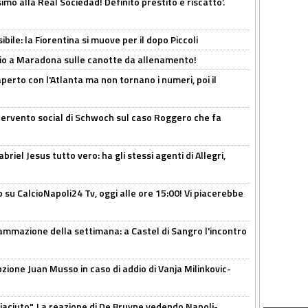
imo alla Real Sociedad! Definito prestito e riscatto’.
ibile: la Fiorentina si muove per il dopo Piccoli
o a Maradona sulle canotte da allenamento!
erto con l'Atlanta ma non tornano i numeri, poi il
ntervento social di Schwoch sul caso Roggero che fa
iel Jesus tutto vero: ha gli stessi agenti di Allegri,
o su CalcioNapoli24 Tv, oggi alle ore 15:00! Vi piacerebbe
ammazione della settimana: a Castel di Sangro l'incontro
pzione Juan Musso in caso di addio di Vanja Milinkovic-
piaciuto". La reazione di De Bruyne vedendo Napoli-