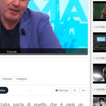
07/08/
Pedullà
07/08/
Facebook
Instagram
06/08/
🖶 Stampa
A−
A+
rite
italia parla di quello che è oggi un