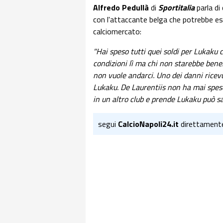
Alfredo Pedullà
di
Sportitalia
parla di
con l'attaccante belga che potrebbe ess
calciomercato:
"Hai speso tutti quei soldi per Lukaku 
condizioni lì ma chi non starebbe bene.
non vuole andarci. Uno dei danni ricev
Lukaku. De Laurentiis non ha mai speso
in un altro club e prende Lukaku può sal
segui
CalcioNapoli24.it
direttament