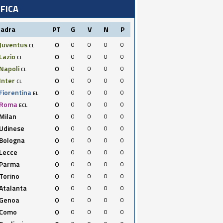
IFICA
uadra
PT
G
V
N
P
Juventus
0
0
0
0
0
CL
Lazio
0
0
0
0
0
CL
Napoli
0
0
0
0
0
CL
Inter
0
0
0
0
0
CL
Fiorentina
0
0
0
0
0
EL
Roma
0
0
0
0
0
ECL
Milan
0
0
0
0
0
Udinese
0
0
0
0
0
Bologna
0
0
0
0
0
Lecce
0
0
0
0
0
Parma
0
0
0
0
0
Torino
0
0
0
0
0
Atalanta
0
0
0
0
0
Genoa
0
0
0
0
0
Como
0
0
0
0
0