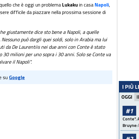
 quello che è oggi un problema
Lukaku
in casa
Napoli
,
ere difficile da piazzare nella prossima sessione di
che giustamente dice sto bene a Napoli, a quelle
 Nessuno può dargli quei soldi, solo in Arabia ma lui
uti da De Laurentiis nei due anni con Conte è stato
 30 milioni per uno sopra i 30 anni. Solo se Conte va
vare il Napoli".
e su
Google
I PIÙ 
OGGI
I
#1
Conte". 
Bruyne: 
#2