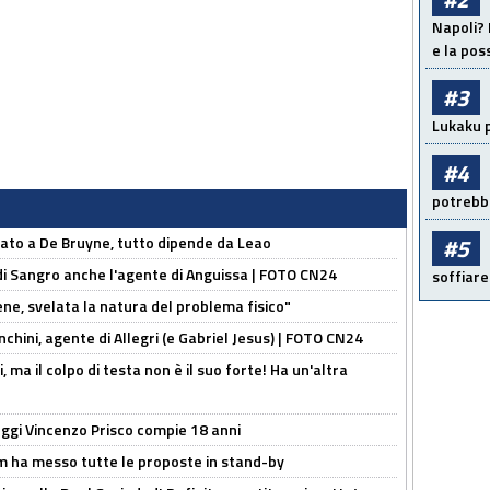
Napoli? 
e la pos
#3
Lukaku p
#4
potrebbe
sato a De Bruyne, tutto dipende da Leao
#5
 di Sangro anche l'agente di Anguissa | FOTO CN24
soffiare
e, svelata la natura del problema fisico"
chini, agente di Allegri (e Gabriel Jesus) | FOTO CN24
, ma il colpo di testa non è il suo forte! Ha un'altra
ggi Vincenzo Prisco compie 18 anni
 ha messo tutte le proposte in stand-by