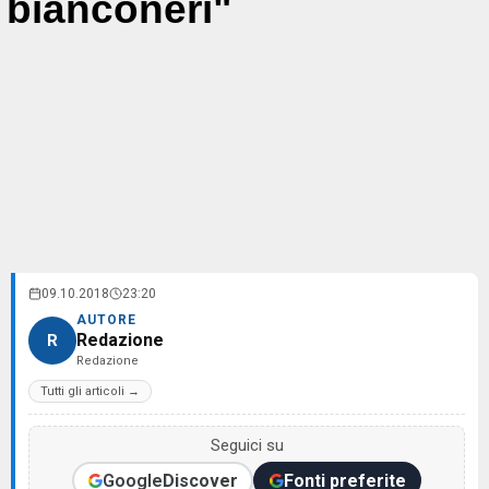
bianconeri"
09.10.2018
23:20
AUTORE
Redazione
R
Redazione
Tutti gli articoli →
Seguici su
Google
Discover
Fonti preferite