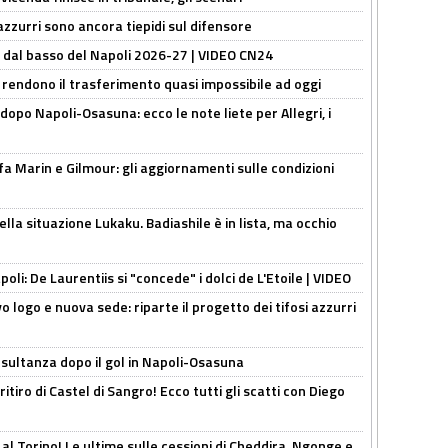
 azzurri sono ancora tiepidi sul difensore
a dal basso del Napoli 2026-27 | VIDEO CN24
 rendono il trasferimento quasi impossibile ad oggi
dopo Napoli-Osasuna: ecco le note liete per Allegri, i
Marin e Gilmour: gli aggiornamenti sulle condizioni
lla situazione Lukaku. Badiashile è in lista, ma occhio
apoli: De Laurentiis si "concede" i dolci de L'Etoile | VIDEO
 logo e nuova sede: riparte il progetto dei tifosi azzurri
esultanza dopo il gol in Napoli-Osasuna
ritiro di Castel di Sangro! Ecco tutti gli scatti con Diego
 al Torino! Le ultime sulle cessioni di Cheddira, Ngonge e