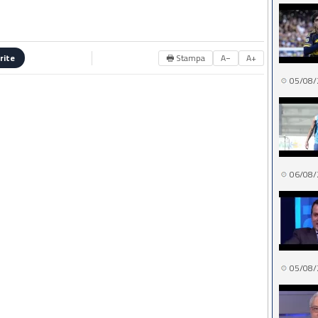
🖶 Stampa
A−
A+
rite
05/08/
06/08/
05/08/