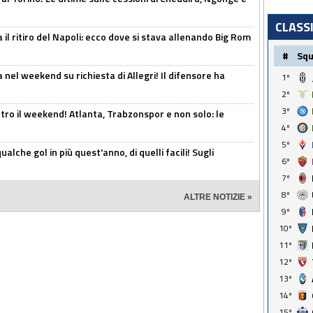
CLASS
 il ritiro del Napoli: ecco dove si stava allenando Big Rom
#
Sq
 nel weekend su richiesta di Allegri! Il difensore ha
1º
2º
3º
tro il weekend! Atlanta, Trabzonspor e non solo: le
4º
5º
alche gol in più quest'anno, di quelli facili! Sugli
6º
7º
8º
ALTRE NOTIZIE »
9º
10º
11º
12º
13º
14º
15º