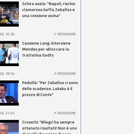
Schira svela: "Napoli, rischio
clamorosa beffa Zeballos e
una cessione vicina"
26, 10:30
REDAZIONE
Cassione Lang: interviene
Mendes per sbloccare la
trattativa Godts
26, 18:54
REDAZIONE
Pedullà: "Per Zeballos ci sono
delle scadenze. Lukaku è il
prezzo di Conte"
26, 21:45
REDAZIONE
Crosetti: "Allegri ha sempre
ottenuto risultati! Non è uno
di quelli che pensa di aver