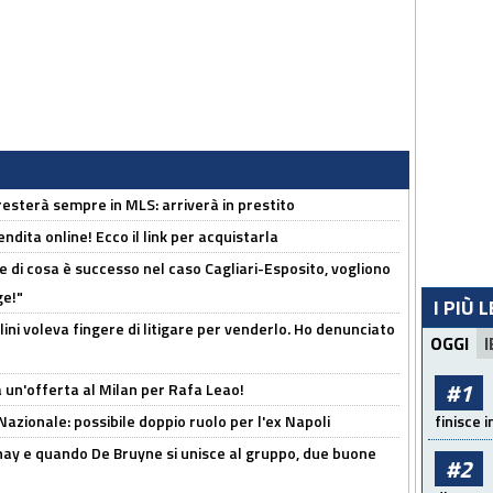
sterà sempre in MLS: arriverà in prestito
ndita online! Ecco il link per acquistarla
 di cosa è successo nel caso Cagliari-Esposito, vogliono
ge!"
I PIÙ 
lini voleva fingere di litigare per venderlo. Ho denunciato
OGGI
I
#1
 un'offerta al Milan per Rafa Leao!
Nazionale: possibile doppio ruolo per l'ex Napoli
finisce i
nay e quando De Bruyne si unisce al gruppo, due buone
#2