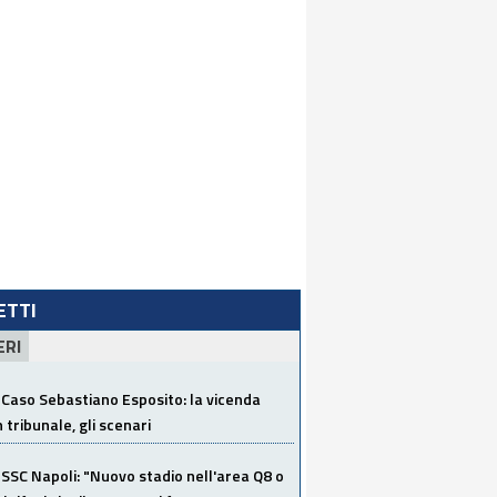
LETTI
ERI
Caso Sebastiano Esposito: la vicenda
n tribunale, gli scenari
SSC Napoli: "Nuovo stadio nell'area Q8 o