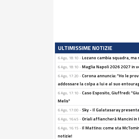
ULTIMISSIME NOTIZIE
Lozano cambia squadra, ma re
6 Ago, 18:10 -
Maglia Napoli 2026 2027 in ve
6 Ago, 18:10 -
Corona annuncia: "Ho le prove
6 Ago, 17:20 -
addossare la colpa a lui e al suo entoura
Caso Esposito, Giuffredi: "Giu
6 Ago, 17:10 -
Melis"
Sky - Il Galatasaray presenta
6 Ago, 17:00 -
Oriali affiancherà Mancini in 
6 Ago, 16:45 -
Il Mattino: come sta McTomi
6 Ago, 16:15 -
notizie!