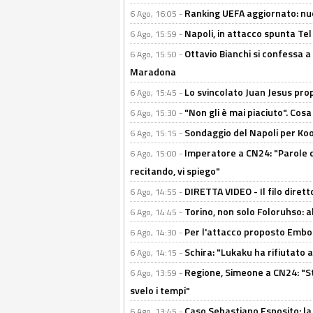
Ranking UEFA aggiornato: nuov
6 Ago, 16:05 -
Napoli, in attacco spunta Tel
6 Ago, 15:59 -
Ottavio Bianchi si confessa a 
6 Ago, 15:50 -
Maradona
Lo svincolato Juan Jesus prop
6 Ago, 15:45 -
"Non gli è mai piaciuto". Cosa
6 Ago, 15:30 -
Sondaggio del Napoli per Koop
6 Ago, 15:15 -
Imperatore a CN24: "Parole d
6 Ago, 15:00 -
recitando, vi spiego"
DIRETTA VIDEO - Il filo dirett
6 Ago, 14:55 -
Torino, non solo Foloruhso: a
6 Ago, 14:45 -
Per l'attacco proposto Embolo
6 Ago, 14:30 -
Schira: "Lukaku ha rifiutato 
6 Ago, 14:15 -
Regione, Simeone a CN24: "St
6 Ago, 13:59 -
svelo i tempi"
Caso Sebastiano Esposito: la v
6 Ago, 13:45 -