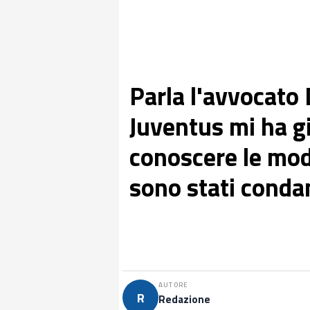
Parla l'avvocato 
Juventus mi ha g
conoscere le mod
sono stati conda
AUTORE
R
Redazione