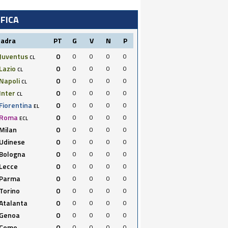
IFICA
uadra
PT
G
V
N
P
Juventus
0
0
0
0
0
CL
Lazio
0
0
0
0
0
CL
Napoli
0
0
0
0
0
CL
Inter
0
0
0
0
0
CL
Fiorentina
0
0
0
0
0
EL
Roma
0
0
0
0
0
ECL
Milan
0
0
0
0
0
Udinese
0
0
0
0
0
Bologna
0
0
0
0
0
Lecce
0
0
0
0
0
Parma
0
0
0
0
0
Torino
0
0
0
0
0
Atalanta
0
0
0
0
0
Genoa
0
0
0
0
0
Como
0
0
0
0
0