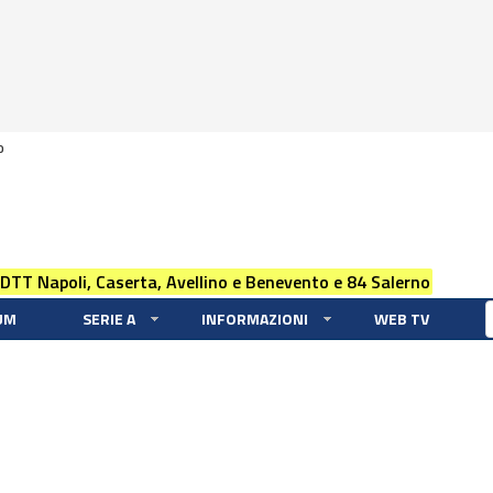
0
 DTT Napoli, Caserta, Avellino e Benevento e 84 Salerno
UM
SERIE A
INFORMAZIONI
WEB TV