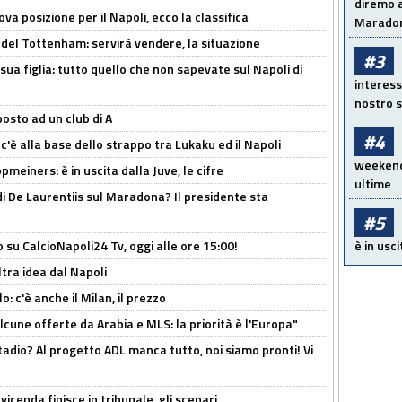
diremo a
a posizione per il Napoli, ecco la classifica
Maradon
 del Tottenham: servirà vendere, la situazione
#3
sua figlia: tutto quello che non sapevate sul Napoli di
interess
nostro s
osto ad un club di A
#4
 c'è alla base dello strappo tra Lukaku ed il Napoli
weekend!
meiners: è in uscita dalla Juve, le cifre
ultime
i De Laurentiis sul Maradona? Il presidente sta
#5
o su CalcioNapoli24 Tv, oggi alle ore 15:00!
è in usci
ltra idea dal Napoli
: c'è anche il Milan, il prezzo
alcune offerte da Arabia e MLS: la priorità è l'Europa"
adio? Al progetto ADL manca tutto, noi siamo pronti! Vi
icenda finisce in tribunale, gli scenari