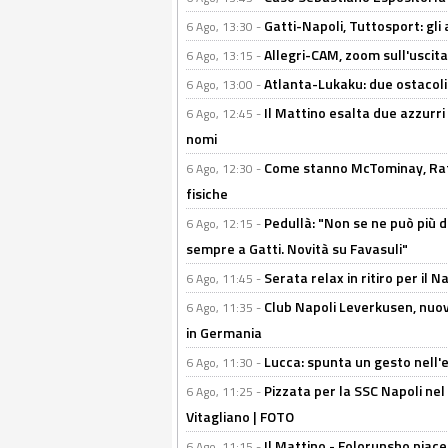
Gatti-Napoli, Tuttosport: gli
6 Ago, 13:30 -
Allegri-CAM, zoom sull'uscit
6 Ago, 13:15 -
Atlanta-Lukaku: due ostacoli
6 Ago, 13:00 -
Il Mattino esalta due azzurri 
6 Ago, 12:45 -
nomi
Come stanno McTominay, Rafa 
6 Ago, 12:30 -
fisiche
Pedullà: "Non se ne può più de
6 Ago, 12:15 -
sempre a Gatti. Novità su Favasuli"
Serata relax in ritiro per il N
6 Ago, 11:45 -
Club Napoli Leverkusen, nuovo
6 Ago, 11:35 -
in Germania
Lucca: spunta un gesto nell'
6 Ago, 11:30 -
Pizzata per la SSC Napoli nel 
6 Ago, 11:25 -
Vitagliano | FOTO
Il Mattino - Folorunsho piace
6 Ago, 11:15 -