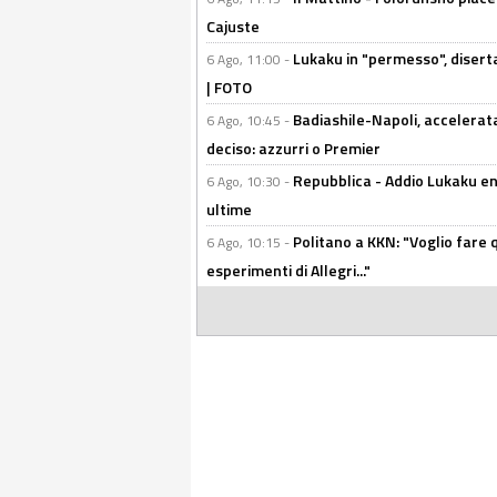
Cajuste
Lukaku in "permesso", diserta
6 Ago, 11:00 -
| FOTO
Badiashile-Napoli, accelerata
6 Ago, 10:45 -
deciso: azzurri o Premier
Repubblica - Addio Lukaku en
6 Ago, 10:30 -
ultime
Politano a KKN: "Voglio fare qu
6 Ago, 10:15 -
esperimenti di Allegri..."