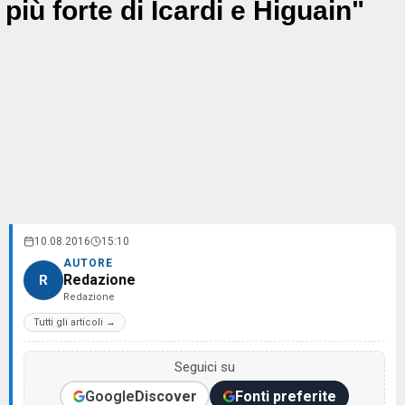
più forte di Icardi e Higuain"
10.08.2016
15:10
AUTORE
Redazione
R
Redazione
Tutti gli articoli →
Seguici su
Google
Discover
Fonti preferite